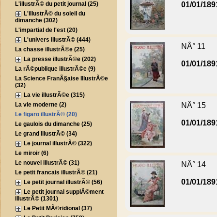
L'illustrÃ© du petit journal (25)
01/01/189
L'illustrÃ© du soleil du
dimanche (302)
L'impartial de l'est (20)
L'univers illustrÃ© (444)
NÂ° 11
La chasse illustrÃ©e (25)
La presse illustrÃ©e (202)
01/01/189
La rÃ©publique illustrÃ©e (9)
La Science FranÃ§aise IllustrÃ©e
(32)
La vie illustrÃ©e (315)
La vie moderne (2)
NÂ° 15
Le figaro illustrÃ© (20)
01/01/189
Le gaulois du dimanche (25)
Le grand illustrÃ© (34)
Le journal illustrÃ© (322)
Le miroir (6)
Le nouvel illustrÃ© (31)
NÂ° 14
Le petit francais illustrÃ© (21)
01/01/189
Le petit journal illustrÃ© (56)
Le petit journal supplÃ©ment
illustrÃ© (1301)
Le Petit MÃ©ridional (37)