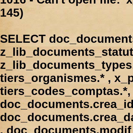
145)
SELECT doc_documents.
z_lib_documents_statut
z_lib_documents_types.*
tiers_organismes.* , x_p
tiers_codes_comptas.*, 
doc_documents.crea_id
doc_documents.crea_d
, doc_documents.modif