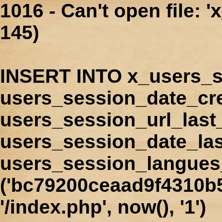
1016 - Can't open file: 
145)
INSERT INTO x_users_s
users_session_date_cr
users_session_url_last
users_session_date_las
users_session_langues
('bc79200ceaad9f4310b5
'/index.php', now(), '1')