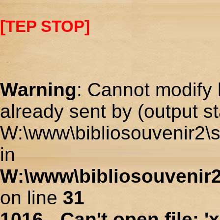
[TEP STOP]
Warning
: Cannot modify 
already sent by (output st
W:\www\bibliosouvenir2\s
in
W:\www\bibliosouvenir2
on line
31
1016 - Can't open file: 