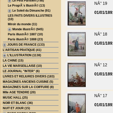
Le Petit Parisien (758)
NÂ° 19
Le ProgrÃ¨s IllustrÃ© (13)
Le Soleil du Dimanche (91)
01/01/189
LES FAITS DIVERS ILLUSTRES
(10)
Miroir du monde (11)
Monde illustrÃ© (945)
NÂ° 18
Paris illustrÃ© 1887 (10)
Paris illustrÃ© 1888 (23)
01/01/189
JOURS DE FRANCE (133)
L'ARTISAN PRATIQUE (41)
L'ILLUSTRATION (1138)
LA CHINE (15)
NÂ° 12
LA VIE MARSEILLAISE (10)
LE JOURNAL "INTER" (6)
01/01/189
LIVRES ET RELIURES DIVERS (183)
MAGAZINES ANCIENS CUISINE (5)
MAGAZINES SUR LA COIFFURE (8)
Mlle AGE TENDRE (20)
NÂ° 17
MUSIC HALL (25)
NOIR ET BLANC (36)
01/01/189
NUIT ET JOUR (15)