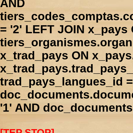
AND
tiers_codes_comptas.
= '2' LEFT JOIN x_pays
tiers_organismes.orga
x_trad_pays ON x_pays
x_trad_pays.trad_pays
trad_pays_langues_id 
doc_documents.docume
'1' AND doc_documents.
[TEP STOP]