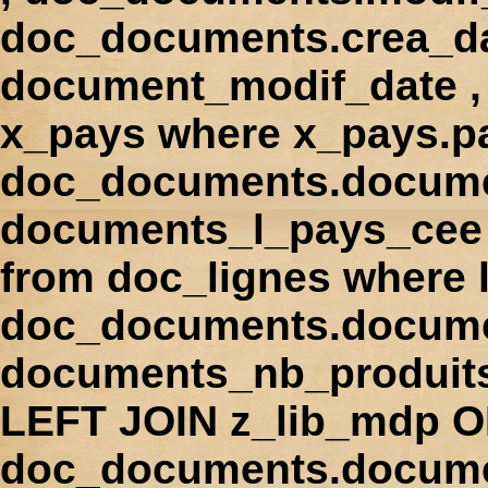
doc_documents.crea_d
document_modif_date , 
x_pays where x_pays.p
doc_documents.docume
documents_l_pays_cee ,
from doc_lignes where
doc_documents.docume
documents_nb_produi
LEFT JOIN z_lib_mdp 
doc_documents.docum