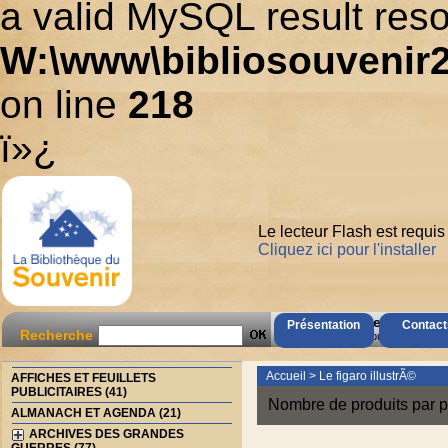
a valid MySQL result reso
W:\www\bibliosouvenir2
on line
218
ï»¿
Le lecteur Flash est requis
Cliquez ici pour l'installer
AccÃ¨s Client
Présentation
Contact
Recherche
Mot de passe oubliÃ© ?
Accueil
>
Le figaro illustrÃ©
AFFICHES ET FEUILLETS
PUBLICITAIRES (41)
Nombre de produits par p
ALMANACH ET AGENDA (21)
ARCHIVES DES GRANDES