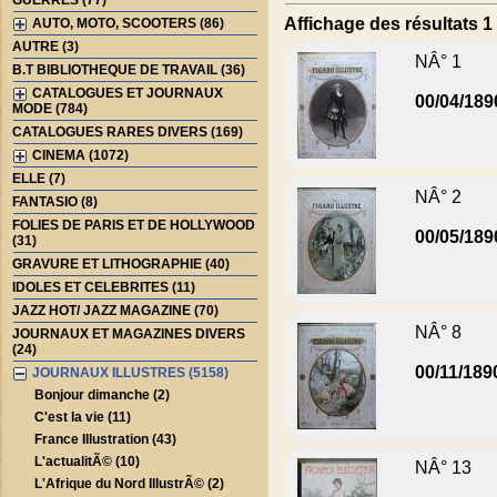
GUERRES (77)
Affichage des résultats 1 
AUTO, MOTO, SCOOTERS (86)
AUTRE (3)
NÂ° 1
B.T BIBLIOTHEQUE DE TRAVAIL (36)
CATALOGUES ET JOURNAUX
00/04/189
MODE (784)
CATALOGUES RARES DIVERS (169)
CINEMA (1072)
ELLE (7)
NÂ° 2
FANTASIO (8)
FOLIES DE PARIS ET DE HOLLYWOOD
00/05/189
(31)
GRAVURE ET LITHOGRAPHIE (40)
IDOLES ET CELEBRITES (11)
JAZZ HOT/ JAZZ MAGAZINE (70)
NÂ° 8
JOURNAUX ET MAGAZINES DIVERS
(24)
00/11/189
JOURNAUX ILLUSTRES (5158)
Bonjour dimanche (2)
C'est la vie (11)
France Illustration (43)
L'actualitÃ© (10)
NÂ° 13
L'Afrique du Nord IllustrÃ© (2)