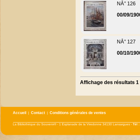
NÂ° 126
00/09/190
NÂ° 127
00/10/190
Affichage des résultats 1 
Accueil
Contact
Conditions générales de ventes
|
|
La Bibliothèque du Souvenir® - 1 Esplanade de la Viredonne 34130 Lansargues -
Tél 