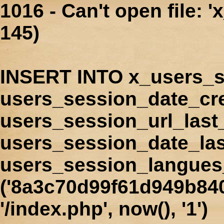
1016 - Can't open file: 
145)
INSERT INTO x_users_s
users_session_date_cr
users_session_url_last
users_session_date_las
users_session_langues
('8a3c70d99f61d949b840
'/index.php', now(), '1')