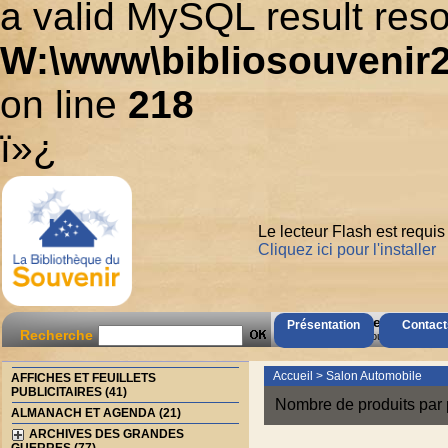
a valid MySQL result reso
W:\www\bibliosouvenir2
on line
218
ï»¿
Le lecteur Flash est requis
Cliquez ici pour l'installer
AccÃ¨s Client
Présentation
Contact
Recherche
Mot de passe oubliÃ© ?
Accueil
>
Salon Automobile
AFFICHES ET FEUILLETS
PUBLICITAIRES (41)
Nombre de produits par 
ALMANACH ET AGENDA (21)
ARCHIVES DES GRANDES