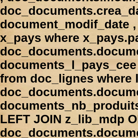
doc_documents.crea_d
document_modif_date , 
x_pays where x_pays.p
doc_documents.docume
documents_l_pays_cee ,
from doc_lignes where
doc_documents.docume
documents_nb_produi
LEFT JOIN z_lib_mdp 
doc_documents.docum