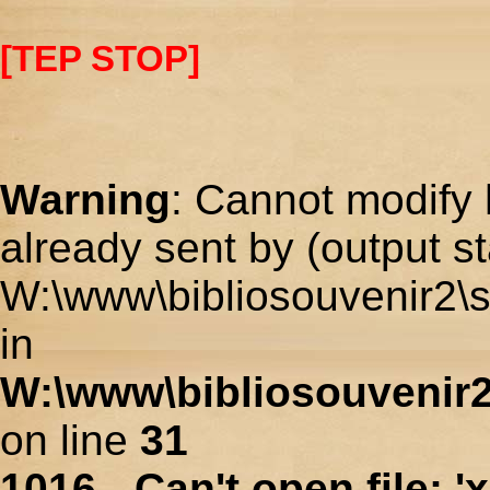
[TEP STOP]
Warning
: Cannot modify 
already sent by (output st
W:\www\bibliosouvenir2\s
in
W:\www\bibliosouvenir2
on line
31
1016 - Can't open file: 