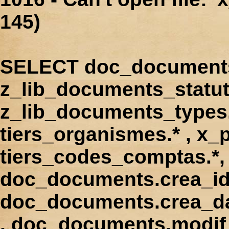
145)
SELECT doc_documents.
z_lib_documents_statut
z_lib_documents_types.*
tiers_organismes.* , x_p
tiers_codes_comptas.*, 
doc_documents.crea_id
doc_documents.crea_d
, doc_documents.modif