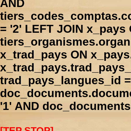
AND
tiers_codes_comptas.
= '2' LEFT JOIN x_pays
tiers_organismes.orga
x_trad_pays ON x_pays
x_trad_pays.trad_pays
trad_pays_langues_id 
doc_documents.docume
'1' AND doc_documents.
[TEP STOP]