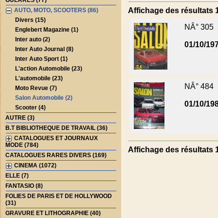
GUERRES (77)
Affichage des résultats 1
AUTO, MOTO, SCOOTERS (86)
Divers (15)
NÂ° 305
Englebert Magazine (1)
Inter auto (2)
01/10/19
Inter Auto Journal (8)
Inter Auto Sport (1)
L'action Automobile (23)
L'automobile (23)
NÂ° 484
Moto Revue (7)
Salon Automobile (2)
01/10/19
Scooter (4)
AUTRE (3)
B.T BIBLIOTHEQUE DE TRAVAIL (36)
CATALOGUES ET JOURNAUX
MODE (784)
Affichage des résultats 1
CATALOGUES RARES DIVERS (169)
CINEMA (1072)
ELLE (7)
FANTASIO (8)
FOLIES DE PARIS ET DE HOLLYWOOD
(31)
GRAVURE ET LITHOGRAPHIE (40)