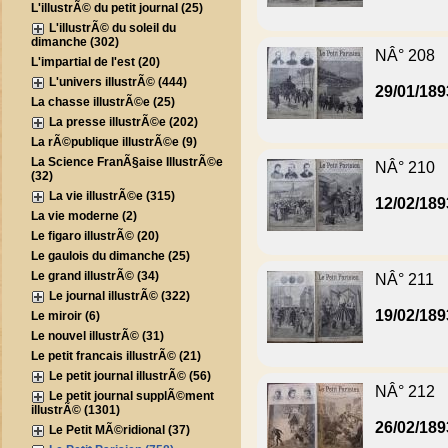
L'illustrÃ© du petit journal (25)
L'illustrÃ© du soleil du
dimanche (302)
NÂ° 208
L'impartial de l'est (20)
L'univers illustrÃ© (444)
29/01/189
La chasse illustrÃ©e (25)
La presse illustrÃ©e (202)
La rÃ©publique illustrÃ©e (9)
La Science FranÃ§aise IllustrÃ©e
NÂ° 210
(32)
La vie illustrÃ©e (315)
12/02/189
La vie moderne (2)
Le figaro illustrÃ© (20)
Le gaulois du dimanche (25)
Le grand illustrÃ© (34)
NÂ° 211
Le journal illustrÃ© (322)
19/02/189
Le miroir (6)
Le nouvel illustrÃ© (31)
Le petit francais illustrÃ© (21)
Le petit journal illustrÃ© (56)
NÂ° 212
Le petit journal supplÃ©ment
illustrÃ© (1301)
26/02/189
Le Petit MÃ©ridional (37)