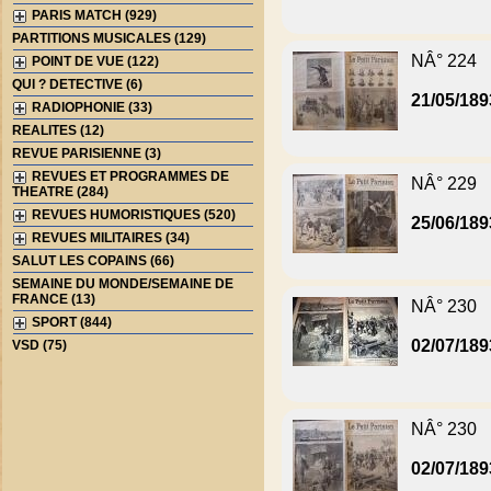
PARIS MATCH (929)
PARTITIONS MUSICALES (129)
NÂ° 224
POINT DE VUE (122)
QUI ? DETECTIVE (6)
21/05/189
RADIOPHONIE (33)
REALITES (12)
REVUE PARISIENNE (3)
REVUES ET PROGRAMMES DE
NÂ° 229
THEATRE (284)
REVUES HUMORISTIQUES (520)
25/06/189
REVUES MILITAIRES (34)
SALUT LES COPAINS (66)
SEMAINE DU MONDE/SEMAINE DE
FRANCE (13)
NÂ° 230
SPORT (844)
02/07/189
VSD (75)
NÂ° 230
02/07/189