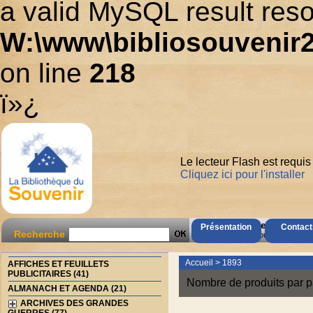
a valid MySQL result reso
W:\www\bibliosouvenir2
on line
218
ï»¿
Le lecteur Flash est requis
Cliquez ici pour l'installer
AccÃ¨s Client
Présentation
Contact
Recherche
Mot de passe oubliÃ© ?
Accueil
>
1893
AFFICHES ET FEUILLETS
PUBLICITAIRES (41)
Nombre de produits par p
ALMANACH ET AGENDA (21)
ARCHIVES DES GRANDES