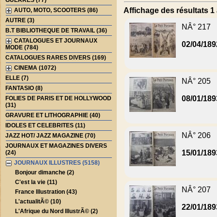
GUERRES (77)
Affichage des résultats 1 
AUTO, MOTO, SCOOTERS (86)
AUTRE (3)
NÂ° 217
B.T BIBLIOTHEQUE DE TRAVAIL (36)
CATALOGUES ET JOURNAUX
02/04/189
MODE (784)
CATALOGUES RARES DIVERS (169)
CINEMA (1072)
ELLE (7)
NÂ° 205
FANTASIO (8)
08/01/189
FOLIES DE PARIS ET DE HOLLYWOOD
(31)
GRAVURE ET LITHOGRAPHIE (40)
IDOLES ET CELEBRITES (11)
NÂ° 206
JAZZ HOT/ JAZZ MAGAZINE (70)
JOURNAUX ET MAGAZINES DIVERS
15/01/189
(24)
JOURNAUX ILLUSTRES (5158)
Bonjour dimanche (2)
C'est la vie (11)
NÂ° 207
France Illustration (43)
L'actualitÃ© (10)
22/01/189
L'Afrique du Nord IllustrÃ© (2)