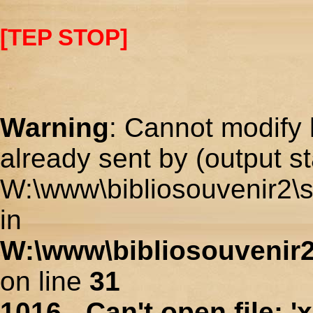
[TEP STOP]
Warning
: Cannot modify 
already sent by (output st
W:\www\bibliosouvenir2\s
in
W:\www\bibliosouvenir2
on line
31
1016 - Can't open file: 