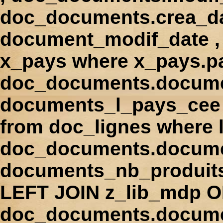
doc_documents.crea_d
document_modif_date , 
x_pays where x_pays.p
doc_documents.docume
documents_l_pays_cee ,
from doc_lignes where
doc_documents.docume
documents_nb_produi
LEFT JOIN z_lib_mdp 
doc_documents.docum