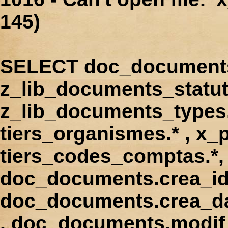
145)
SELECT doc_documents.
z_lib_documents_statut
z_lib_documents_types.*
tiers_organismes.* , x_p
tiers_codes_comptas.*, 
doc_documents.crea_id
doc_documents.crea_d
, doc_documents.modif