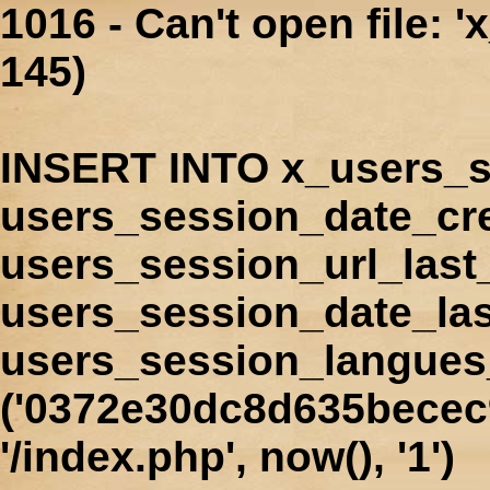
1016 - Can't open file: 
145)
INSERT INTO x_users_s
users_session_date_cr
users_session_url_last
users_session_date_las
users_session_langues
('0372e30dc8d635becec9
'/index.php', now(), '1')