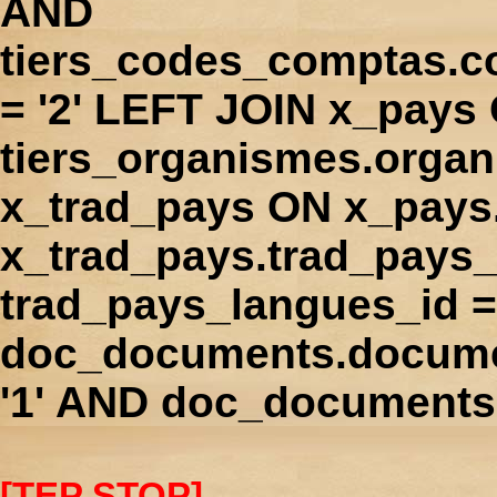
AND
tiers_codes_comptas.
= '2' LEFT JOIN x_pays
tiers_organismes.orga
x_trad_pays ON x_pays
x_trad_pays.trad_pays
trad_pays_langues_id 
doc_documents.docume
'1' AND doc_documents.
[TEP STOP]