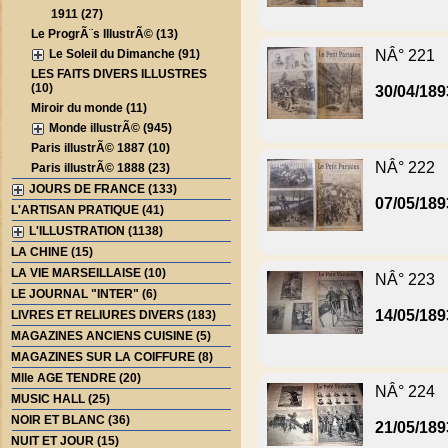
1911 (27)
Le ProgrÃ¨s IllustrÃ© (13)
Le Soleil du Dimanche (91)
NÂ° 221
LES FAITS DIVERS ILLUSTRES
(10)
30/04/189
Miroir du monde (11)
Monde illustrÃ© (945)
Paris illustrÃ© 1887 (10)
NÂ° 222
Paris illustrÃ© 1888 (23)
JOURS DE FRANCE (133)
07/05/189
L'ARTISAN PRATIQUE (41)
L'ILLUSTRATION (1138)
LA CHINE (15)
LA VIE MARSEILLAISE (10)
NÂ° 223
LE JOURNAL "INTER" (6)
14/05/189
LIVRES ET RELIURES DIVERS (183)
MAGAZINES ANCIENS CUISINE (5)
MAGAZINES SUR LA COIFFURE (8)
Mlle AGE TENDRE (20)
NÂ° 224
MUSIC HALL (25)
NOIR ET BLANC (36)
21/05/189
NUIT ET JOUR (15)