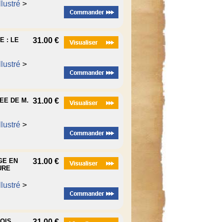
lustré
>
E : LE
31.00 €
lustré
>
EE DE M.
31.00 €
lustré
>
GE EN
31.00 €
URE
lustré
>
MOIS
31.00 €