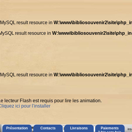
d MySQL result resource in
W:\www\bibliosouvenir2\site\php_
 MySQL result resource in
W:\www\bibliosouvenir2\site\php_i
d MySQL result resource in
W:\www\bibliosouvenir2\site\php_
e lecteur Flash est requis pour lire les animation.
liquez ici pour l'installer
AccÃ¨s Client
Présentation
Contacts
Livraisons
Paiements
ins
Mot de passe oubliÃ© ?
3 fois sans frais