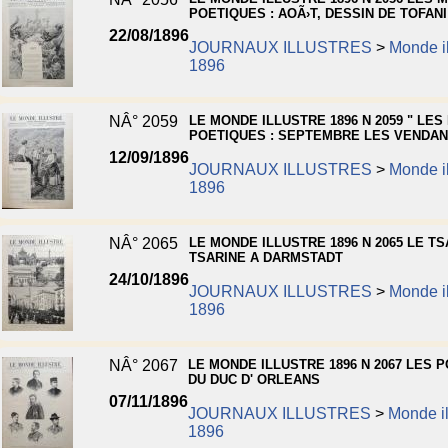
POETIQUES : AOÃ›T, DESSIN DE TOFANI
22/08/1896
JOURNAUX ILLUSTRES
>
Monde il
1896
NÂ° 2059
LE MONDE ILLUSTRE 1896 N 2059 " LES
POETIQUES : SEPTEMBRE LES VENDA
12/09/1896
JOURNAUX ILLUSTRES
>
Monde il
1896
NÂ° 2065
LE MONDE ILLUSTRE 1896 N 2065 LE TS
TSARINE A DARMSTADT
24/10/1896
JOURNAUX ILLUSTRES
>
Monde il
1896
NÂ° 2067
LE MONDE ILLUSTRE 1896 N 2067 LES 
DU DUC D' ORLEANS
07/11/1896
JOURNAUX ILLUSTRES
>
Monde il
1896