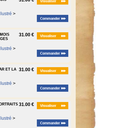
lustré
>
 MOIS
31.00 €
NGES
lustré
>
AR ET LA
31.00 €
lustré
>
PORTRAITS
31.00 €
lustré
>