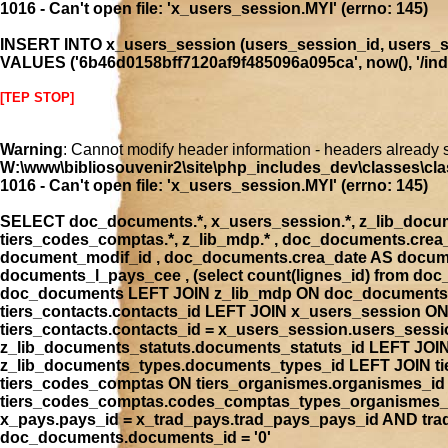
1016 - Can't open file: 'x_users_session.MYI' (errno: 145)
INSERT INTO x_users_session (users_session_id, users_se
VALUES ('6b46d0158bff7120af9f485096a095ca', now(), '/index
[TEP STOP]
Warning
: Cannot modify header information - headers already 
W:\www\bibliosouvenir2\site\php_includes_dev\classes\cla
1016 - Can't open file: 'x_users_session.MYI' (errno: 145)
SELECT doc_documents.*, x_users_session.*, z_lib_document
tiers_codes_comptas.*, z_lib_mdp.* , doc_documents.cre
document_modif_id , doc_documents.crea_date AS docume
documents_l_pays_cee , (select count(lignes_id) from 
doc_documents LEFT JOIN z_lib_mdp ON doc_documents.
tiers_contacts.contacts_id LEFT JOIN x_users_session 
tiers_contacts.contacts_id = x_users_session.users_ses
z_lib_documents_statuts.documents_statuts_id LEFT JO
z_lib_documents_types.documents_types_id LEFT JOIN tie
tiers_codes_comptas ON tiers_organismes.organismes_i
tiers_codes_comptas.codes_comptas_types_organismes_id
x_pays.pays_id = x_trad_pays.trad_pays_pays_id AND t
doc_documents.documents_id = '0'