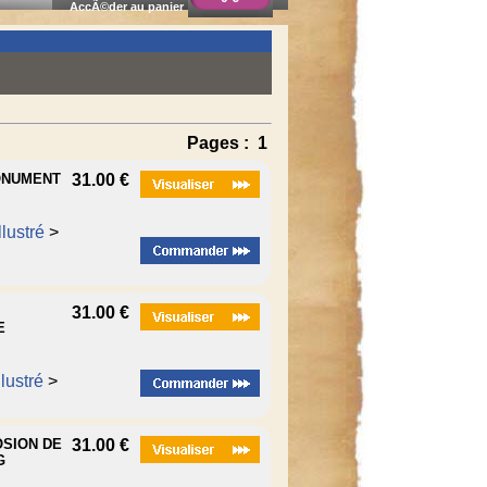
AccÃ©der au panier
Pages :
1
MONUMENT
31.00 €
lustré
>
,
31.00 €
E
lustré
>
OSION DE
31.00 €
G