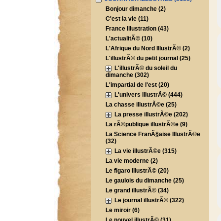
Bonjour dimanche (2)
C'est la vie (11)
France Illustration (43)
L'actualitÃ© (10)
L'Afrique du Nord IllustrÃ© (2)
L'illustrÃ© du petit journal (25)
L'illustrÃ© du soleil du
dimanche (302)
L'impartial de l'est (20)
L'univers illustrÃ© (444)
La chasse illustrÃ©e (25)
La presse illustrÃ©e (202)
La rÃ©publique illustrÃ©e (9)
La Science FranÃ§aise IllustrÃ©e
(32)
La vie illustrÃ©e (315)
La vie moderne (2)
Le figaro illustrÃ© (20)
Le gaulois du dimanche (25)
Le grand illustrÃ© (34)
Le journal illustrÃ© (322)
Le miroir (6)
Le nouvel illustrÃ© (31)