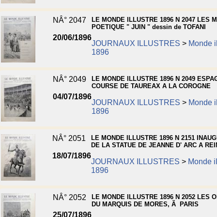
NÂ° 2047
LE MONDE ILLUSTRE 1896 N 2047 LES 
POETIQUE " JUIN " dessin de TOFANI
20/06/1896
JOURNAUX ILLUSTRES
>
Monde il
1896
NÂ° 2049
LE MONDE ILLUSTRE 1896 N 2049 ESPA
COURSE DE TAUREAX A LA COROGNE
04/07/1896
JOURNAUX ILLUSTRES
>
Monde il
1896
NÂ° 2051
LE MONDE ILLUSTRE 1896 N 2151 INAU
DE LA STATUE DE JEANNE D' ARC A RE
18/07/1896
JOURNAUX ILLUSTRES
>
Monde il
1896
NÂ° 2052
LE MONDE ILLUSTRE 1896 N 2052 LES
DU MARQUIS DE MORES, Ã PARIS
25/07/1896