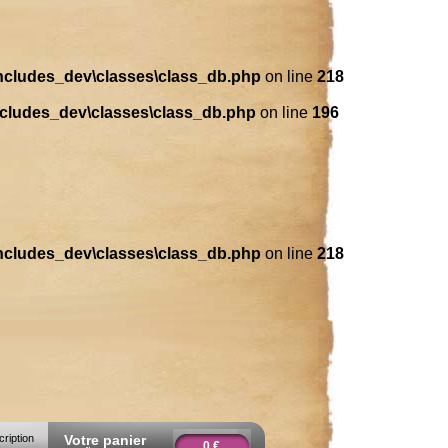
includes_dev\classes\class_db.php
on line
218
ncludes_dev\classes\class_db.php
on line
196
includes_dev\classes\class_db.php
on line
218
cription
Votre panier
0 €