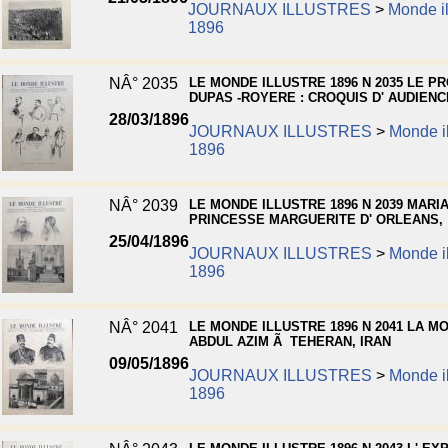
JOURNAUX ILLUSTRES
>
Monde il
1896
NÂ° 2035
LE MONDE ILLUSTRE 1896 N 2035 LE P
DUPAS -ROYERE : CROQUIS D' AUDIENC
28/03/1896
JOURNAUX ILLUSTRES
>
Monde il
1896
NÂ° 2039
LE MONDE ILLUSTRE 1896 N 2039 MARI
PRINCESSE MARGUERITE D' ORLEANS,
25/04/1896
JOURNAUX ILLUSTRES
>
Monde il
1896
NÂ° 2041
LE MONDE ILLUSTRE 1896 N 2041 LA M
ABDUL AZIM Ã TEHERAN, IRAN
09/05/1896
JOURNAUX ILLUSTRES
>
Monde il
1896