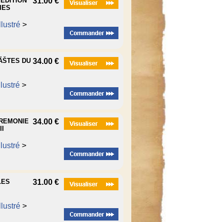
PEDITION
31.00 €
IES
lustré
>
FÃŠTES DU
34.00 €
lustré
>
EREMONIE
34.00 €
I
lustré
>
LES
31.00 €
lustré
>