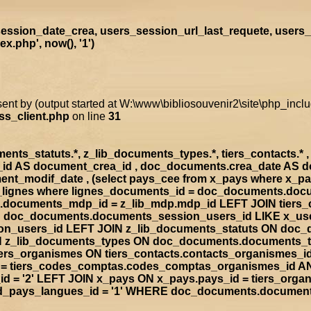
ssion_date_crea, users_session_url_last_requete, users_
.php', now(), '1')
sent by (output started at W:\www\bibliosouvenir2\site\php_inc
ss_client.php
on line
31
s_statuts.*, z_lib_documents_types.*, tiers_contacts.* , t
a_id AS document_crea_id , doc_documents.crea_date AS 
nt_modif_date , (select pays_cee from x_pays where x_p
doc_lignes where lignes_documents_id = doc_documents.d
documents_mdp_id = z_lib_mdp.mdp_id LEFT JOIN tiers_
ON doc_documents.documents_session_users_id LIKE x_us
sion_users_id LEFT JOIN z_lib_documents_statuts ON doc
IN z_lib_documents_types ON doc_documents.documents_
rs_organismes ON tiers_contacts.contacts_organismes_id
d = tiers_codes_comptas.codes_comptas_organismes_id A
 = '2' LEFT JOIN x_pays ON x_pays.pays_id = tiers_org
rad_pays_langues_id = '1' WHERE doc_documents.documen