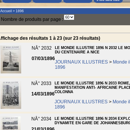
Accueil
>
1896
Nombre de produits par page :
ffichage des résultats 1 à 23 (sur 23 résultats)
NÂ° 2032
LE MONDE ILLUSTRE 1896 N 2032 LE 
DU CENTENAIRE A NICE
07/03/1896
JOURNAUX ILLUSTRES
>
Monde il
1896
NÂ° 2033
LE MONDE ILLUSTRE 1896 N 2033 ROME
MANIFESTATION ANTI- AFRICAINE PLAC
COLONNA
14/03/1896
JOURNAUX ILLUSTRES
>
Monde il
1896
NÂ° 2034
LE MONDE ILLUSTRE 1896 N 2034 EXPL
DYNAMITE EN GARE DE JOHANNESBUR
21/03/1896