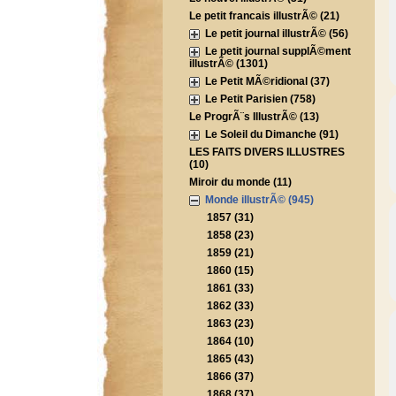
Le petit francais illustrÃ© (21)
Le petit journal illustrÃ© (56)
Le petit journal supplÃ©ment
illustrÃ© (1301)
Le Petit MÃ©ridional (37)
Le Petit Parisien (758)
Le ProgrÃ¨s IllustrÃ© (13)
Le Soleil du Dimanche (91)
LES FAITS DIVERS ILLUSTRES
(10)
Miroir du monde (11)
Monde illustrÃ© (945)
1857 (31)
1858 (23)
1859 (21)
1860 (15)
1861 (33)
1862 (33)
1863 (23)
1864 (10)
1865 (43)
1866 (37)
1868 (37)