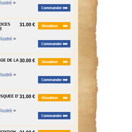
lustré
>
ROCES
31.00 €
E
lustré
>
AGE DE LA
30.00 €
lustré
>
OSQUEE D'
31.00 €
lustré
>