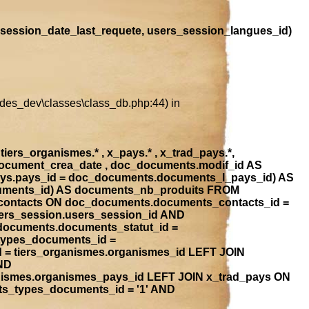
session_date_last_requete, users_session_langues_id)
ludes_dev\classes\class_db.php:44) in
iers_organismes.* , x_pays.* , x_trad_pays.*,
document_crea_date , doc_documents.modif_id AS
ays.pays_id = doc_documents.documents_l_pays_id) AS
ocuments_id) AS documents_nb_produits FROM
contacts ON doc_documents.documents_contacts_id =
ers_session.users_session_id AND
_documents.documents_statut_id =
types_documents_id =
 = tiers_organismes.organismes_id LEFT JOIN
ND
anismes.organismes_pays_id LEFT JOIN x_trad_pays ON
ts_types_documents_id = '1' AND