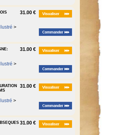
MOIS
31.00 €
lustré
>
GNE:
31.00 €
lustré
>
GURATION
31.00 €
IMS
lustré
>
 OBSEQUES
31.00 €