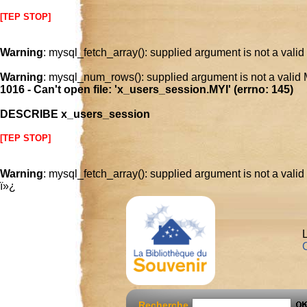
[TEP STOP]
Warning
: mysql_fetch_array(): supplied argument is not a vali
Warning
: mysql_num_rows(): supplied argument is not a valid
1016 - Can't open file: 'x_users_session.MYI' (errno: 145)
DESCRIBE x_users_session
[TEP STOP]
Warning
: mysql_fetch_array(): supplied argument is not a vali
ï»¿
L
C
Recherche