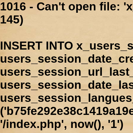
1016 - Can't open file: 
145)
INSERT INTO x_users_s
users_session_date_cr
users_session_url_last
users_session_date_las
users_session_langues
('b75fe292e38c1419a19e
'/index.php', now(), '1')