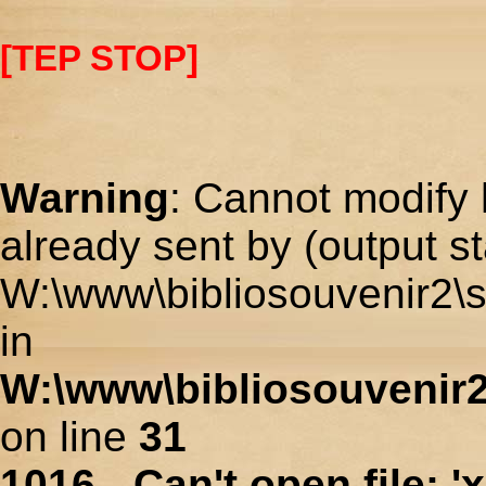
[TEP STOP]
Warning
: Cannot modify 
already sent by (output st
W:\www\bibliosouvenir2\s
in
W:\www\bibliosouvenir2
on line
31
1016 - Can't open file: 