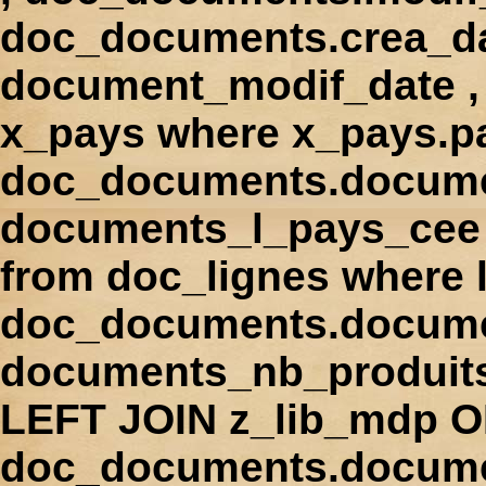
doc_documents.crea_d
document_modif_date , 
x_pays where x_pays.p
doc_documents.docume
documents_l_pays_cee ,
from doc_lignes where
doc_documents.docume
documents_nb_produi
LEFT JOIN z_lib_mdp 
doc_documents.docum