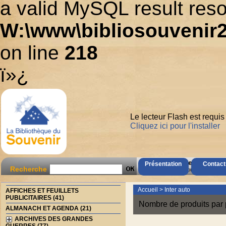
a valid MySQL result reso
W:\www\bibliosouvenir2
on line
218
ï»¿
Le lecteur Flash est requis
Cliquez ici pour l'installer
AccÃ¨s Client
Présentation
Contact
Recherche
Mot de passe oubliÃ© ?
Accueil
>
Inter auto
AFFICHES ET FEUILLETS
PUBLICITAIRES (41)
Nombre de produits par 
ALMANACH ET AGENDA (21)
ARCHIVES DES GRANDES