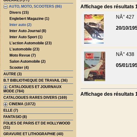
GUERRES (77)
Affichage des résultats 1
AUTO, MOTO, SCOOTERS (86)
Divers (15)
NÂ° 427
Englebert Magazine (1)
Inter auto (2)
20/10/19
Inter Auto Journal (8)
Inter Auto Sport (1)
L'action Automobile (23)
L'automobile (23)
NÂ° 438
Moto Revue (7)
Salon Automobile (2)
05/01/19
Scooter (4)
AUTRE (3)
B.T BIBLIOTHEQUE DE TRAVAIL (36)
CATALOGUES ET JOURNAUX
MODE (784)
Affichage des résultats 1
CATALOGUES RARES DIVERS (169)
CINEMA (1072)
ELLE (7)
FANTASIO (8)
FOLIES DE PARIS ET DE HOLLYWOOD
(31)
GRAVURE ET LITHOGRAPHIE (40)