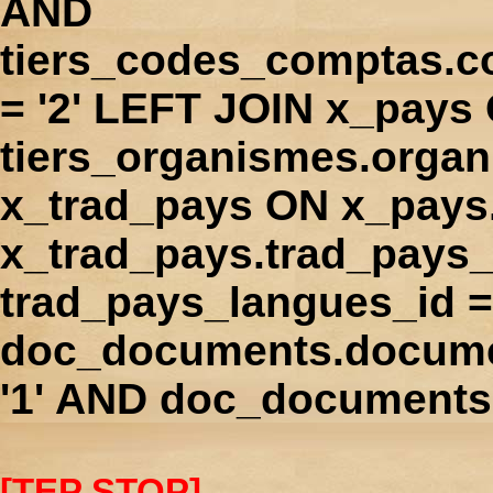
AND
tiers_codes_comptas.
= '2' LEFT JOIN x_pays
tiers_organismes.orga
x_trad_pays ON x_pays
x_trad_pays.trad_pays
trad_pays_langues_id 
doc_documents.docume
'1' AND doc_documents.
[TEP STOP]