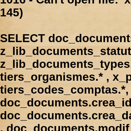
145)
SELECT doc_documents.
z_lib_documents_statut
z_lib_documents_types.*
tiers_organismes.* , x_p
tiers_codes_comptas.*, 
doc_documents.crea_id
doc_documents.crea_d
, doc_documents.modif