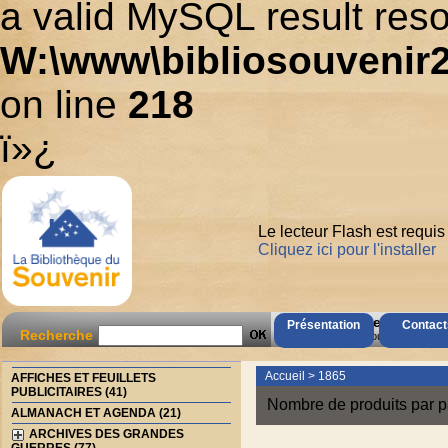
a valid MySQL result reso
W:\www\bibliosouvenir2
on line
218
ï»¿
Le lecteur Flash est requis
Cliquez ici pour l'installer
AccÃ¨s Client
Présentation
Contact
Recherche
Mot de passe oubliÃ© ?
Accueil
>
1865
AFFICHES ET FEUILLETS
PUBLICITAIRES (41)
Nombre de produits par p
ALMANACH ET AGENDA (21)
ARCHIVES DES GRANDES