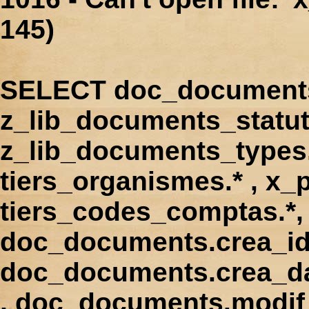
145)
SELECT doc_documents.
z_lib_documents_statut
z_lib_documents_types.*
tiers_organismes.* , x_p
tiers_codes_comptas.*, 
doc_documents.crea_id
doc_documents.crea_d
, doc_documents.modif