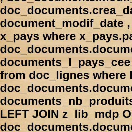
doc_documents.crea_d
document_modif_date , 
x_pays where x_pays.p
doc_documents.docume
documents_l_pays_cee ,
from doc_lignes where
doc_documents.docume
documents_nb_produi
LEFT JOIN z_lib_mdp 
doc_documents.docum