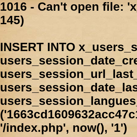
1016 - Can't open file: 
145)
INSERT INTO x_users_s
users_session_date_cr
users_session_url_last
users_session_date_las
users_session_langues
('1663cd1609632acc47c1
'/index.php', now(), '1')