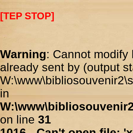
[TEP STOP]
Warning
: Cannot modify 
already sent by (output st
W:\www\bibliosouvenir2\s
in
W:\www\bibliosouvenir2
on line
31
1016 - Can't open file: 