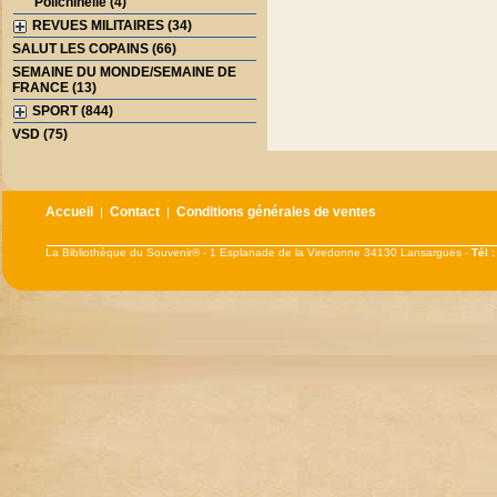
Polichinelle (4)
REVUES MILITAIRES (34)
SALUT LES COPAINS (66)
SEMAINE DU MONDE/SEMAINE DE
FRANCE (13)
SPORT (844)
VSD (75)
Accueil
Contact
Conditions générales de ventes
|
|
La Bibliothèque du Souvenir® - 1 Esplanade de la Viredonne 34130 Lansargues -
Tél 