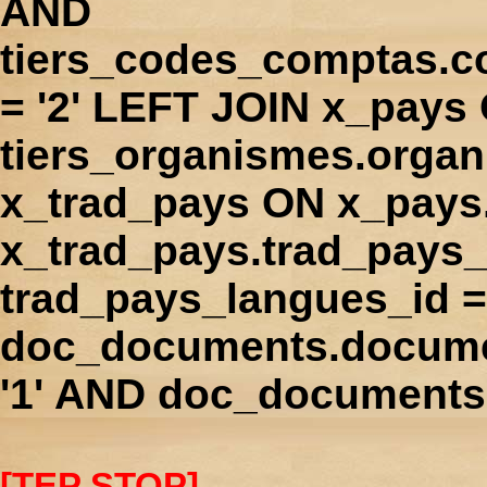
AND
tiers_codes_comptas.
= '2' LEFT JOIN x_pays
tiers_organismes.orga
x_trad_pays ON x_pays
x_trad_pays.trad_pays
trad_pays_langues_id 
doc_documents.docume
'1' AND doc_documents.
[TEP STOP]