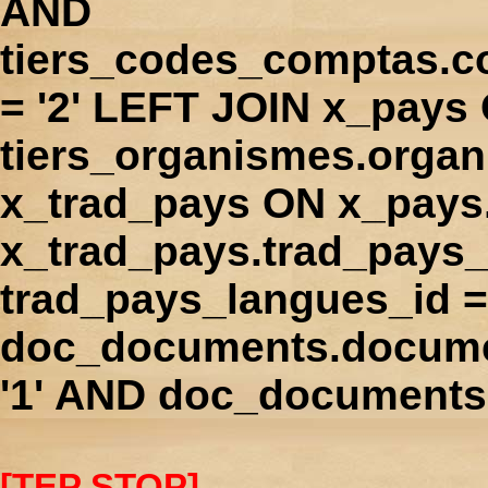
AND
tiers_codes_comptas.
= '2' LEFT JOIN x_pays
tiers_organismes.orga
x_trad_pays ON x_pays
x_trad_pays.trad_pays
trad_pays_langues_id 
doc_documents.docume
'1' AND doc_documents.
[TEP STOP]