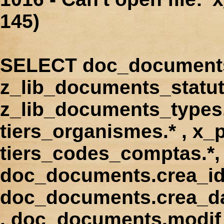
145)
SELECT doc_documents.
z_lib_documents_statut
z_lib_documents_types.*
tiers_organismes.* , x_p
tiers_codes_comptas.*, 
doc_documents.crea_id
doc_documents.crea_d
, doc_documents.modif