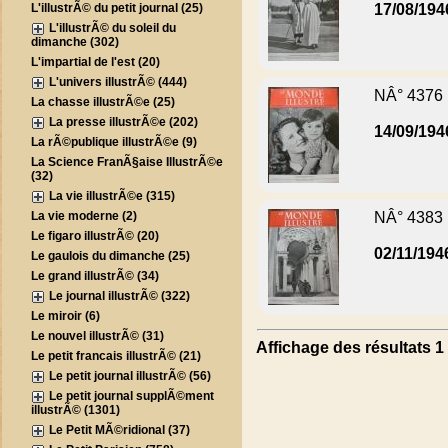
L'illustrÃ© du petit journal (25)
17/08/194
L'illustrÃ© du soleil du
dimanche (302)
L'impartial de l'est (20)
L'univers illustrÃ© (444)
NÂ° 4376
La chasse illustrÃ©e (25)
La presse illustrÃ©e (202)
14/09/194
La rÃ©publique illustrÃ©e (9)
La Science FranÃ§aise IllustrÃ©e
(32)
La vie illustrÃ©e (315)
La vie moderne (2)
NÂ° 4383
Le figaro illustrÃ© (20)
02/11/194
Le gaulois du dimanche (25)
Le grand illustrÃ© (34)
Le journal illustrÃ© (322)
Le miroir (6)
Le nouvel illustrÃ© (31)
Affichage des résultats 1 
Le petit francais illustrÃ© (21)
Le petit journal illustrÃ© (56)
Le petit journal supplÃ©ment
illustrÃ© (1301)
Le Petit MÃ©ridional (37)