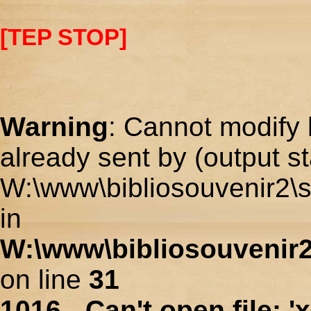
[TEP STOP]
Warning
: Cannot modify 
already sent by (output st
W:\www\bibliosouvenir2\s
in
W:\www\bibliosouvenir2
on line
31
1016 - Can't open file: 