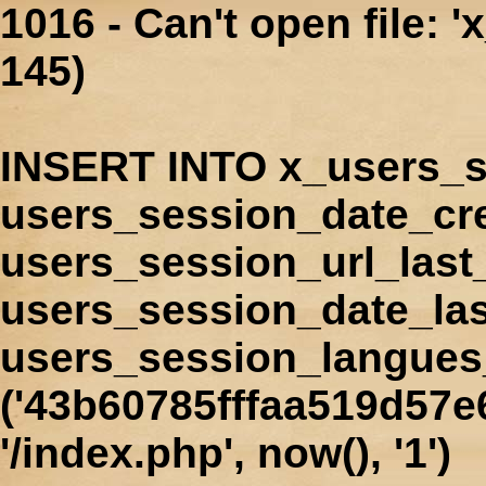
1016 - Can't open file: 
145)
INSERT INTO x_users_s
users_session_date_cr
users_session_url_last
users_session_date_las
users_session_langues
('43b60785fffaa519d57e
'/index.php', now(), '1')