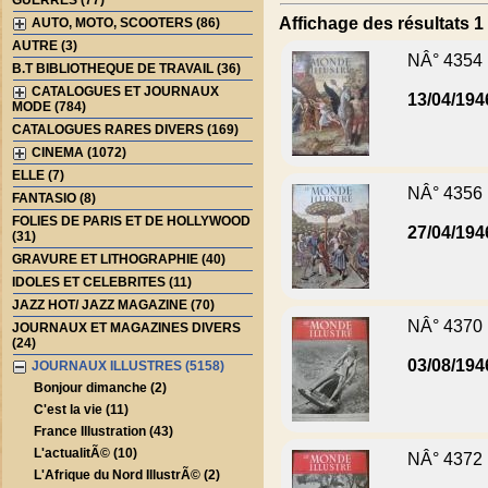
GUERRES (77)
Affichage des résultats 1 
AUTO, MOTO, SCOOTERS (86)
AUTRE (3)
NÂ° 4354
B.T BIBLIOTHEQUE DE TRAVAIL (36)
CATALOGUES ET JOURNAUX
13/04/194
MODE (784)
CATALOGUES RARES DIVERS (169)
CINEMA (1072)
ELLE (7)
NÂ° 4356
FANTASIO (8)
FOLIES DE PARIS ET DE HOLLYWOOD
27/04/194
(31)
GRAVURE ET LITHOGRAPHIE (40)
IDOLES ET CELEBRITES (11)
JAZZ HOT/ JAZZ MAGAZINE (70)
NÂ° 4370
JOURNAUX ET MAGAZINES DIVERS
(24)
03/08/194
JOURNAUX ILLUSTRES (5158)
Bonjour dimanche (2)
C'est la vie (11)
France Illustration (43)
L'actualitÃ© (10)
NÂ° 4372
L'Afrique du Nord IllustrÃ© (2)