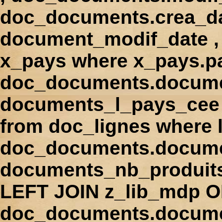
doc_documents.crea_d
document_modif_date , 
x_pays where x_pays.p
doc_documents.docume
documents_l_pays_cee ,
from doc_lignes where
doc_documents.docume
documents_nb_produi
LEFT JOIN z_lib_mdp 
doc_documents.docum