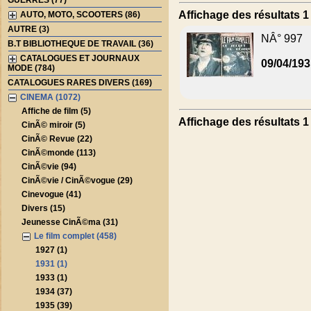
GUERRES (77)
Affichage des résultats 1 
AUTO, MOTO, SCOOTERS (86)
AUTRE (3)
NÂ° 997
B.T BIBLIOTHEQUE DE TRAVAIL (36)
CATALOGUES ET JOURNAUX
09/04/19
MODE (784)
CATALOGUES RARES DIVERS (169)
CINEMA (1072)
Affiche de film (5)
Affichage des résultats 1 
CinÃ© miroir (5)
CinÃ© Revue (22)
CinÃ©monde (113)
CinÃ©vie (94)
CinÃ©vie / CinÃ©vogue (29)
Cinevogue (41)
Divers (15)
Jeunesse CinÃ©ma (31)
Le film complet (458)
1927 (1)
1931 (1)
1933 (1)
1934 (37)
1935 (39)