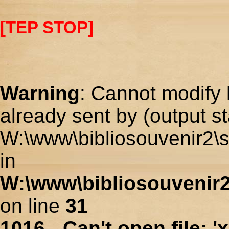
[TEP STOP]
Warning
: Cannot modify 
already sent by (output st
W:\www\bibliosouvenir2\s
in
W:\www\bibliosouvenir2
on line
31
1016 - Can't open file: 