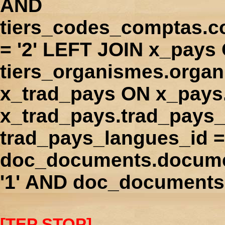
AND
tiers_codes_comptas.
= '2' LEFT JOIN x_pays
tiers_organismes.orga
x_trad_pays ON x_pays
x_trad_pays.trad_pays
trad_pays_langues_id 
doc_documents.docume
'1' AND doc_documents.
[TEP STOP]