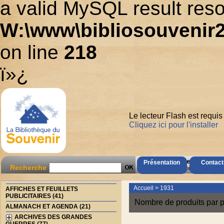
a valid MySQL result reso
W:\www\bibliosouvenir2
on line
218
ï»¿
Le lecteur Flash est requis
Cliquez ici pour l'installer
AccÃ¨s Client
Présentation
Contact
Recherche
Mot de passe oubliÃ© ?
Accueil
>
1931
AFFICHES ET FEUILLETS
PUBLICITAIRES (41)
Nombre de produits par p
ALMANACH ET AGENDA (21)
ARCHIVES DES GRANDES