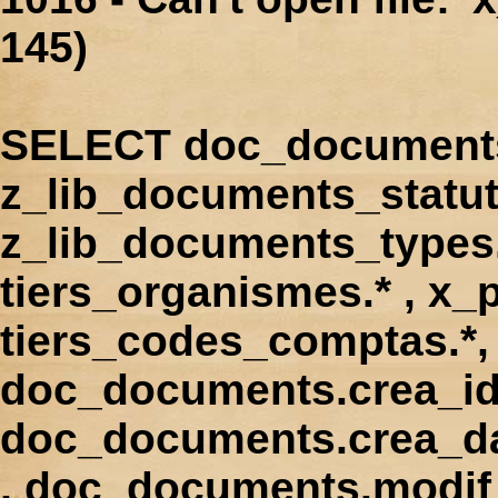
145)
SELECT doc_documents.
z_lib_documents_statut
z_lib_documents_types.*
tiers_organismes.* , x_p
tiers_codes_comptas.*, 
doc_documents.crea_id
doc_documents.crea_d
, doc_documents.modif