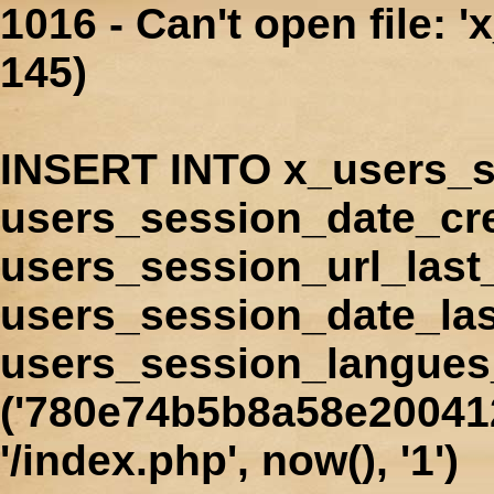
1016 - Can't open file: 
145)
INSERT INTO x_users_s
users_session_date_cr
users_session_url_last
users_session_date_las
users_session_langues
('780e74b5b8a58e200412
'/index.php', now(), '1')