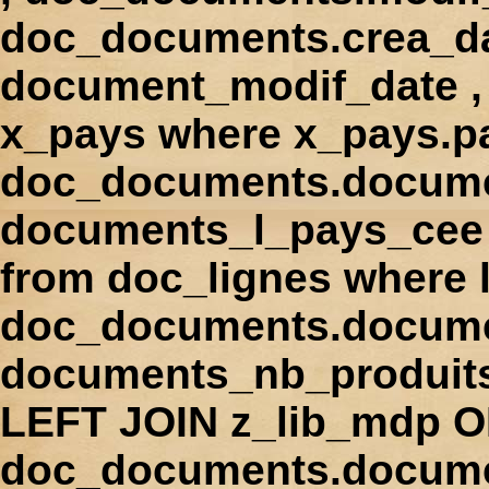
doc_documents.crea_d
document_modif_date , 
x_pays where x_pays.p
doc_documents.docume
documents_l_pays_cee ,
from doc_lignes where
doc_documents.docume
documents_nb_produi
LEFT JOIN z_lib_mdp 
doc_documents.docum