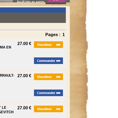
AccÃ©der au panier
Pages :
1
27.00 €
UMA EN
ARRAULT-
27.00 €
T LE
27.00 €
EVITCH