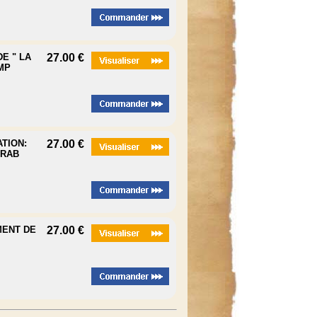
DE " LA
27.00 €
MP
ATION:
27.00 €
IRAB
MENT DE
27.00 €