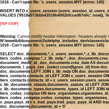
1016 - Can't open file: 'x_users_session.MYI' (errno: 145)
INSERT INTO x_users_session (users_session_id, users_se
VALUES ('9518a573bbb43516b4002bfcced67e0c', now(), '/ind
[TEP STOP]
Warning
: Cannot modify header information - headers already 
W:\www\bibliosouvenir2\site\php_includes_dev\classes\cla
1016 - Can't open file: 'x_users_session.MYI' (errno: 145)
SELECT doc_documents.*, x_users_session.*, z_lib_document
tiers_codes_comptas.*, z_lib_mdp.* , doc_documents.cre
document_modif_id , doc_documents.crea_date AS docume
documents_l_pays_cee , (select count(lignes_id) from 
doc_documents LEFT JOIN z_lib_mdp ON doc_documents.
tiers_contacts.contacts_id LEFT JOIN x_users_session 
tiers_contacts.contacts_id = x_users_session.users_ses
z_lib_documents_statuts.documents_statuts_id LEFT JO
z_lib_documents_types.documents_types_id LEFT JOIN tie
tiers_codes_comptas ON tiers_organismes.organismes_i
tiers_codes_comptas.codes_comptas_types_organismes_id
x_pays.pays_id = x_trad_pays.trad_pays_pays_id AND t
doc_documents.documents_id = '0'