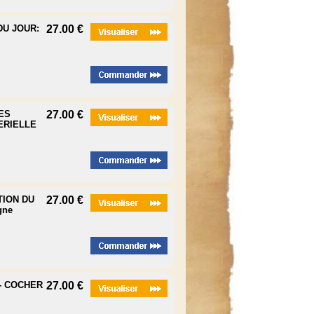
DU JOUR:
27.00 €
GES
27.00 €
ERIELLE
TION DU
27.00 €
gne
E- COCHER
27.00 €