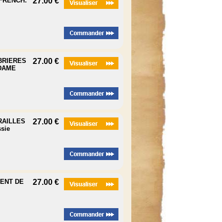
 FRENCH:
27.00 €
ABRIERES
27.00 €
DAME
RAILLES
27.00 €
sie
DENT DE
27.00 €