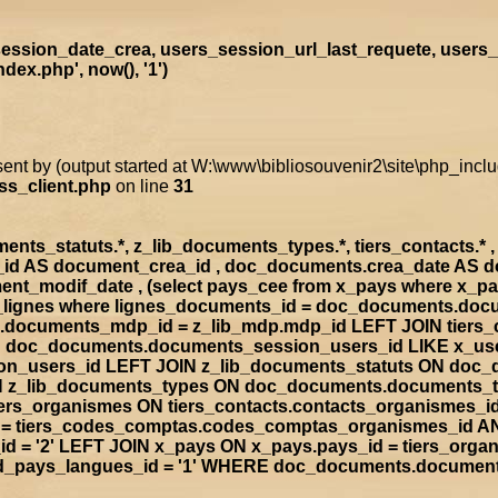
ssion_date_crea, users_session_url_last_requete, users_
ex.php', now(), '1')
sent by (output started at W:\www\bibliosouvenir2\site\php_inc
ss_client.php
on line
31
s_statuts.*, z_lib_documents_types.*, tiers_contacts.* , t
a_id AS document_crea_id , doc_documents.crea_date AS 
nt_modif_date , (select pays_cee from x_pays where x_p
doc_lignes where lignes_documents_id = doc_documents.d
documents_mdp_id = z_lib_mdp.mdp_id LEFT JOIN tiers_
ON doc_documents.documents_session_users_id LIKE x_us
sion_users_id LEFT JOIN z_lib_documents_statuts ON doc
IN z_lib_documents_types ON doc_documents.documents_
rs_organismes ON tiers_contacts.contacts_organismes_id
d = tiers_codes_comptas.codes_comptas_organismes_id A
 = '2' LEFT JOIN x_pays ON x_pays.pays_id = tiers_org
rad_pays_langues_id = '1' WHERE doc_documents.documen