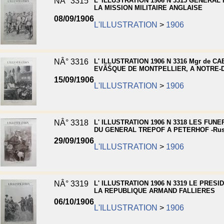
NÂ° 3315
L' ILLUSTRATION 1906 N 3315 GENERAL
LA MISSION MILITAIRE ANGLAISE
08/09/1906
L'ILLUSTRATION
>
1906
NÂ° 3316
L' ILLUSTRATION 1906 N 3316 Mgr de C
EVÃŠQUE DE MONTPELLIER, A NOTRE-
15/09/1906
L'ILLUSTRATION
>
1906
NÂ° 3318
L' ILLUSTRATION 1906 N 3318 LES FUNE
DU GENERAL TREPOF A PETERHOF -Rus
29/09/1906
L'ILLUSTRATION
>
1906
NÂ° 3319
L' ILLUSTRATION 1906 N 3319 LE PRESI
LA REPUBLIQUE ARMAND FALLIERES
06/10/1906
L'ILLUSTRATION
>
1906