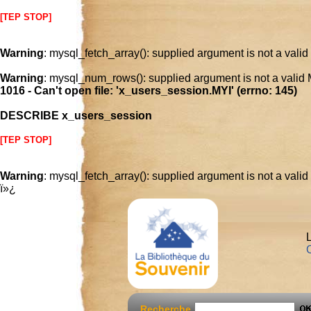
[TEP STOP]
Warning
: mysql_fetch_array(): supplied argument is not a vali
Warning
: mysql_num_rows(): supplied argument is not a valid
1016 - Can't open file: 'x_users_session.MYI' (errno: 145)
DESCRIBE x_users_session
[TEP STOP]
Warning
: mysql_fetch_array(): supplied argument is not a vali
ï»¿
L
C
Recherche