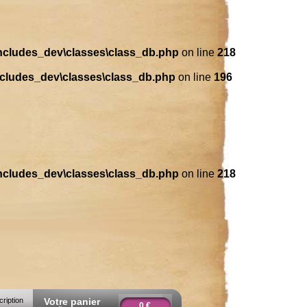
includes_dev\classes\class_db.php
on line
218
ncludes_dev\classes\class_db.php
on line
196
includes_dev\classes\class_db.php
on line
218
cription
Votre panier
0 €