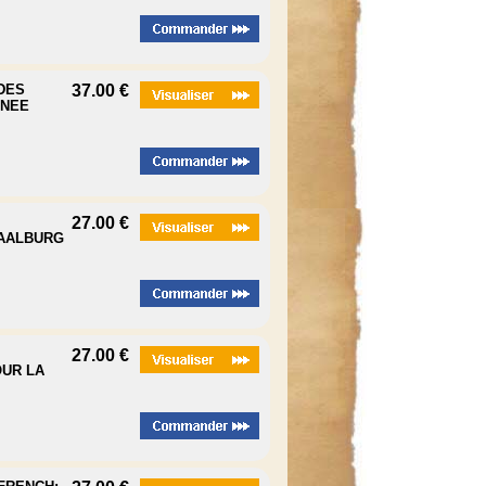
NDES
37.00 €
ANEE
27.00 €
 SAALBURG
27.00 €
UR LA