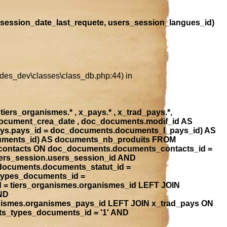
session_date_last_requete, users_session_langues_id)
ludes_dev\classes\class_db.php:44) in
iers_organismes.* , x_pays.* , x_trad_pays.*,
document_crea_date , doc_documents.modif_id AS
ays.pays_id = doc_documents.documents_l_pays_id) AS
ocuments_id) AS documents_nb_produits FROM
contacts ON doc_documents.documents_contacts_id =
ers_session.users_session_id AND
_documents.documents_statut_id =
types_documents_id =
 = tiers_organismes.organismes_id LEFT JOIN
ND
anismes.organismes_pays_id LEFT JOIN x_trad_pays ON
ts_types_documents_id = '1' AND