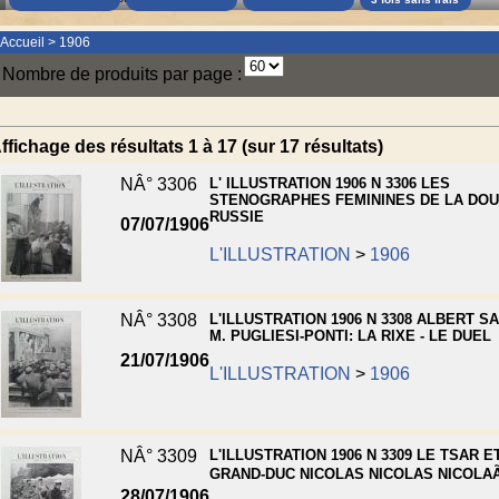
Accueil
>
1906
Nombre de produits par page :
ffichage des résultats 1 à 17 (sur 17 résultats)
NÂ° 3306
L' ILLUSTRATION 1906 N 3306 LES
STENOGRAPHES FEMININES DE LA DO
RUSSIE
07/07/1906
L'ILLUSTRATION
>
1906
NÂ° 3308
L'ILLUSTRATION 1906 N 3308 ALBERT S
M. PUGLIESI-PONTI: LA RIXE - LE DUEL
21/07/1906
L'ILLUSTRATION
>
1906
NÂ° 3309
L'ILLUSTRATION 1906 N 3309 LE TSAR E
GRAND-DUC NICOLAS NICOLAS NICOLAÃ
28/07/1906