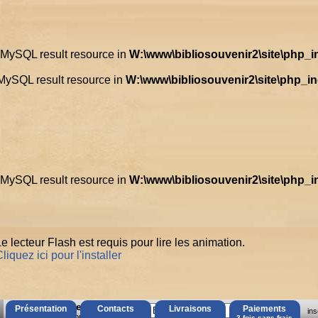
d MySQL result resource in
W:\www\bibliosouvenir2\site\php_
 MySQL result resource in
W:\www\bibliosouvenir2\site\php_i
d MySQL result resource in
W:\www\bibliosouvenir2\site\php_
e lecteur Flash est requis pour lire les animation.
liquez ici pour l'installer
AccÃ¨s Client
Présentation
Contacts
Livraisons
Paiements
ins
Mot de passe oubliÃ© ?
3 fois sans frais