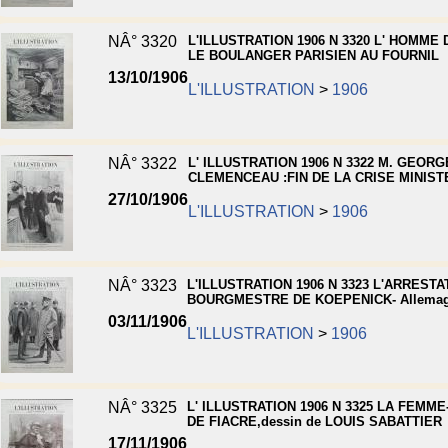
NÂ° 3320
L'ILLUSTRATION 1906 N 3320 L' HOMME 
LE BOULANGER PARISIEN AU FOURNIL
13/10/1906
L'ILLUSTRATION
>
1906
NÂ° 3322
L' ILLUSTRATION 1906 N 3322 M. GEOR
CLEMENCEAU :FIN DE LA CRISE MINIST
27/10/1906
L'ILLUSTRATION
>
1906
NÂ° 3323
L'ILLUSTRATION 1906 N 3323 L'ARRESTA
BOURGMESTRE DE KOEPENICK- Allema
03/11/1906
L'ILLUSTRATION
>
1906
NÂ° 3325
L' ILLUSTRATION 1906 N 3325 LA FEMM
DE FIACRE,dessin de LOUIS SABATTIER
17/11/1906