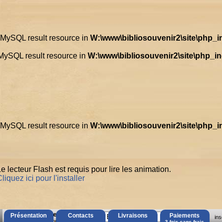
d MySQL result resource in
W:\www\bibliosouvenir2\site\php_
 MySQL result resource in
W:\www\bibliosouvenir2\site\php_i
d MySQL result resource in
W:\www\bibliosouvenir2\site\php_
e lecteur Flash est requis pour lire les animation.
liquez ici pour l'installer
AccÃ¨s Client
Présentation
Contacts
Livraisons
Paiements
ins
Mot de passe oubliÃ© ?
3 fois sans frais