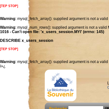
[TEP STOP]
Warning
: mysql_fetch_array(): supplied argument is not a vali
Warning
: mysql_num_rows(): supplied argument is not a valid
1016 - Can't open file: 'x_users_session.MYI' (errno: 145)
DESCRIBE x_users_session
[TEP STOP]
Warning
: mysql_fetch_array(): supplied argument is not a vali
ï»¿
L
C
Recherche