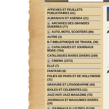
AFFICHES ET FEUILLETS
PUBLICITAIRES (41)
ALMANACH ET AGENDA (21)
ARCHIVES DES GRANDES
GUERRES (77)
A
AUTO, MOTO, SCOOTERS (86)
AUTRE (3)
B.T BIBLIOTHEQUE DE TRAVAIL (36)
CATALOGUES ET JOURNAUX
MODE (784)
CATALOGUES RARES DIVERS (169)
CINEMA (1072)
ELLE (7)
FANTASIO (8)
A
FOLIES DE PARIS ET DE HOLLYWOOD
(31)
GRAVURE ET LITHOGRAPHIE (40)
IDOLES ET CELEBRITES (11)
JAZZ HOT/ JAZZ MAGAZINE (70)
JOURNAUX ET MAGAZINES DIVERS
(24)
JOURNAUX ILLUSTRES (5158)