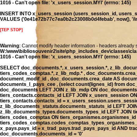
1016 - Can't open file: 'x_users_session.MYI' (errno: 145)
INSERT INTO x_users_session (users_session_id, users_se
VALUES ('0e41e72b77c7ea0b2c23008b0d4febab', now(), '/ind
[TEP STOP]
Warning
: Cannot modify header information - headers already 
W:\www\bibliosouvenir2\site\php_includes_dev\classes\cla
1016 - Can't open file: 'x_users_session.MYI' (errno: 145)
SELECT doc_documents.*, x_users_session.*, z_lib_document
tiers_codes_comptas.*, z_lib_mdp.* , doc_documents.cre
document_modif_id , doc_documents.crea_date AS docume
documents_l_pays_cee , (select count(lignes_id) from 
doc_documents LEFT JOIN z_lib_mdp ON doc_documents.
tiers_contacts.contacts_id LEFT JOIN x_users_session 
tiers_contacts.contacts_id = x_users_session.users_ses
z_lib_documents_statuts.documents_statuts_id LEFT JO
z_lib_documents_types.documents_types_id LEFT JOIN tie
tiers_codes_comptas ON tiers_organismes.organismes_i
tiers_codes_comptas.codes_comptas_types_organismes_id
x_pays.pays_id = x_trad_pays.trad_pays_pays_id AND t
doc_documents.documents_id = '0'