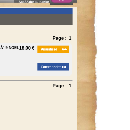
AccÃ©der au panier
Page :
1
NÂ° 9 NOEL
18.00 €
Page :
1