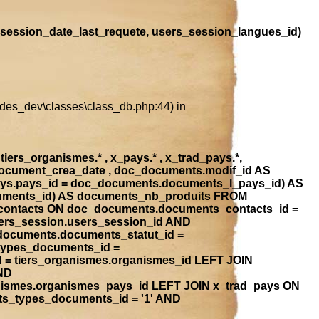
session_date_last_requete, users_session_langues_id)
ludes_dev\classes\class_db.php:44) in
iers_organismes.* , x_pays.* , x_trad_pays.*,
document_crea_date , doc_documents.modif_id AS
ays.pays_id = doc_documents.documents_l_pays_id) AS
ocuments_id) AS documents_nb_produits FROM
contacts ON doc_documents.documents_contacts_id =
ers_session.users_session_id AND
_documents.documents_statut_id =
types_documents_id =
 = tiers_organismes.organismes_id LEFT JOIN
ND
anismes.organismes_pays_id LEFT JOIN x_trad_pays ON
ts_types_documents_id = '1' AND