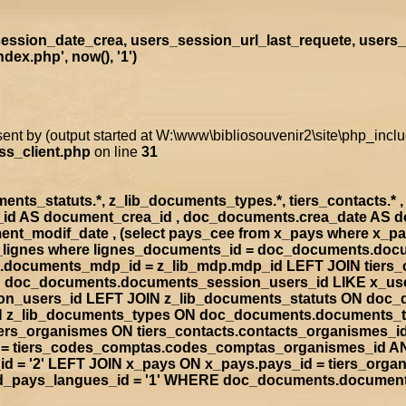
ssion_date_crea, users_session_url_last_requete, users_
ex.php', now(), '1')
sent by (output started at W:\www\bibliosouvenir2\site\php_inc
ss_client.php
on line
31
s_statuts.*, z_lib_documents_types.*, tiers_contacts.* , t
a_id AS document_crea_id , doc_documents.crea_date AS 
nt_modif_date , (select pays_cee from x_pays where x_p
doc_lignes where lignes_documents_id = doc_documents.d
documents_mdp_id = z_lib_mdp.mdp_id LEFT JOIN tiers_
ON doc_documents.documents_session_users_id LIKE x_us
sion_users_id LEFT JOIN z_lib_documents_statuts ON doc
IN z_lib_documents_types ON doc_documents.documents_
rs_organismes ON tiers_contacts.contacts_organismes_id
d = tiers_codes_comptas.codes_comptas_organismes_id A
 = '2' LEFT JOIN x_pays ON x_pays.pays_id = tiers_org
rad_pays_langues_id = '1' WHERE doc_documents.documen