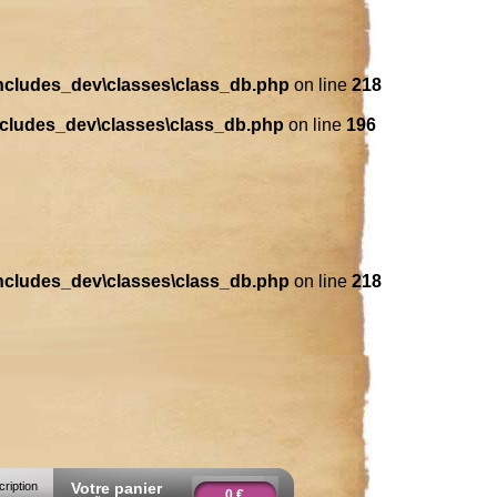
includes_dev\classes\class_db.php
on line
218
ncludes_dev\classes\class_db.php
on line
196
includes_dev\classes\class_db.php
on line
218
cription
Votre panier
0 €