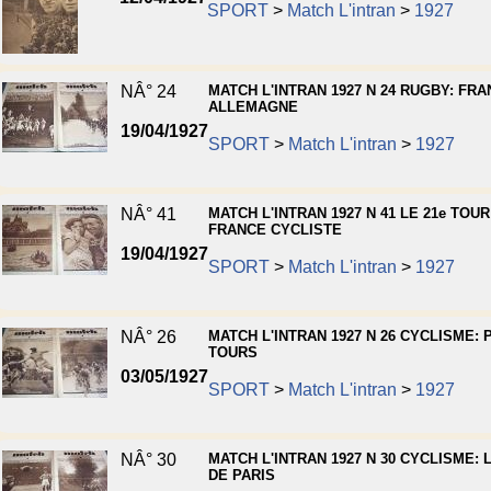
SPORT
>
Match L'intran
>
1927
NÂ° 24
MATCH L'INTRAN 1927 N 24 RUGBY: FRA
ALLEMAGNE
19/04/1927
SPORT
>
Match L'intran
>
1927
NÂ° 41
MATCH L'INTRAN 1927 N 41 LE 21e TOUR
FRANCE CYCLISTE
19/04/1927
SPORT
>
Match L'intran
>
1927
NÂ° 26
MATCH L'INTRAN 1927 N 26 CYCLISME: P
TOURS
03/05/1927
SPORT
>
Match L'intran
>
1927
NÂ° 30
MATCH L'INTRAN 1927 N 30 CYCLISME: 
DE PARIS