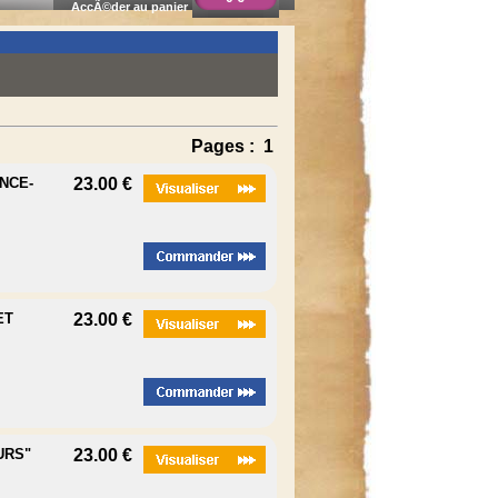
AccÃ©der au panier
Pages :
1
NCE-
23.00 €
ET
23.00 €
URS"
23.00 €