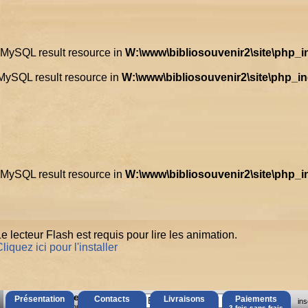
d MySQL result resource in
W:\www\bibliosouvenir2\site\php_
 MySQL result resource in
W:\www\bibliosouvenir2\site\php_i
d MySQL result resource in
W:\www\bibliosouvenir2\site\php_
e lecteur Flash est requis pour lire les animation.
liquez ici pour l'installer
AccÃ¨s Client
Présentation
Contacts
Livraisons
Paiements
ins
Mot de passe oubliÃ© ?
3 fois sans frais