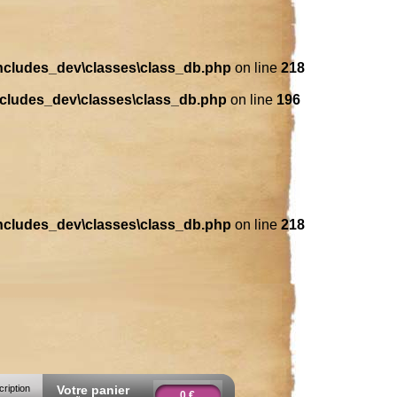
includes_dev\classes\class_db.php
on line
218
ncludes_dev\classes\class_db.php
on line
196
includes_dev\classes\class_db.php
on line
218
cription
Votre panier
0 €