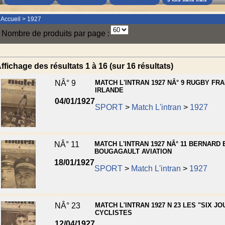
Accueil
>
1927
Nombre de produits par page :
ffichage des résultats 1 à 16 (sur 16 résultats)
NÂ° 9
MATCH L'INTRAN 1927 NÂ° 9 RUGBY FRA
IRLANDE
04/01/1927
SPORT
>
Match L'intran
>
1927
NÂ° 11
MATCH L'INTRAN 1927 NÂ° 11 BERNARD 
BOUGAGAULT AVIATION
18/01/1927
SPORT
>
Match L'intran
>
1927
NÂ° 23
MATCH L'INTRAN 1927 N 23 LES "SIX JO
CYCLISTES
12/04/1927