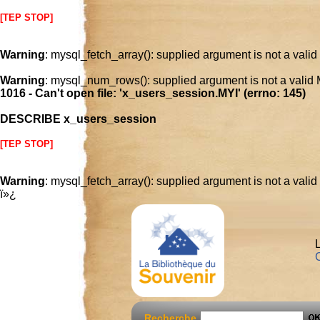
[TEP STOP]
Warning
: mysql_fetch_array(): supplied argument is not a vali
Warning
: mysql_num_rows(): supplied argument is not a valid
1016 - Can't open file: 'x_users_session.MYI' (errno: 145)
DESCRIBE x_users_session
[TEP STOP]
Warning
: mysql_fetch_array(): supplied argument is not a vali
ï»¿
L
C
Recherche