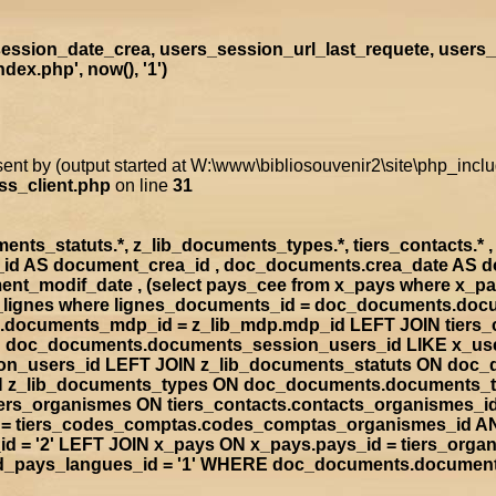
ssion_date_crea, users_session_url_last_requete, users_
ex.php', now(), '1')
sent by (output started at W:\www\bibliosouvenir2\site\php_inc
ss_client.php
on line
31
s_statuts.*, z_lib_documents_types.*, tiers_contacts.* , t
a_id AS document_crea_id , doc_documents.crea_date AS 
nt_modif_date , (select pays_cee from x_pays where x_p
doc_lignes where lignes_documents_id = doc_documents.d
documents_mdp_id = z_lib_mdp.mdp_id LEFT JOIN tiers_
ON doc_documents.documents_session_users_id LIKE x_us
sion_users_id LEFT JOIN z_lib_documents_statuts ON doc
IN z_lib_documents_types ON doc_documents.documents_
rs_organismes ON tiers_contacts.contacts_organismes_id
d = tiers_codes_comptas.codes_comptas_organismes_id A
 = '2' LEFT JOIN x_pays ON x_pays.pays_id = tiers_org
rad_pays_langues_id = '1' WHERE doc_documents.documen