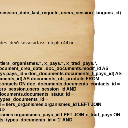
session_date_last_requete, users_session_langues_id)
ludes_dev\classes\class_db.php:44) in
iers_organismes.* , x_pays.* , x_trad_pays.*,
document_crea_date , doc_documents.modif_id AS
ays.pays_id = doc_documents.documents_l_pays_id) AS
ocuments_id) AS documents_nb_produits FROM
contacts ON doc_documents.documents_contacts_id =
ers_session.users_session_id AND
_documents.documents_statut_id =
types_documents_id =
 = tiers_organismes.organismes_id LEFT JOIN
ND
anismes.organismes_pays_id LEFT JOIN x_trad_pays ON
ts_types_documents_id = '1' AND