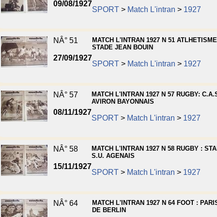
09/08/1927
SPORT
>
Match L'intran
>
1927
NÂ° 51
MATCH L'INTRAN 1927 N 51 ATLHETISME
STADE JEAN BOUIN
27/09/1927
SPORT
>
Match L'intran
>
1927
NÂ° 57
MATCH L'INTRAN 1927 N 57 RUGBY: C.A.S
AVIRON BAYONNAIS
08/11/1927
SPORT
>
Match L'intran
>
1927
NÂ° 58
MATCH L'INTRAN 1927 N 58 RUGBY : STA
S.U. AGENAIS
15/11/1927
SPORT
>
Match L'intran
>
1927
NÂ° 64
MATCH L'INTRAN 1927 N 64 FOOT : PARI
DE BERLIN