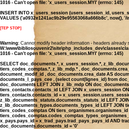
1016 - Can't open file: 'x_users_session.MYI' (errno: 145)
INSERT INTO x_users_session (users_session_id, users_se
VALUES ('a0932e1241ac9b29e95563068a666b8c', now(), '/ind
[TEP STOP]
Warning
: Cannot modify header information - headers already 
W:\www\bibliosouvenir2\site\php_includes_dev\classes\cla
1016 - Can't open file: 'x_users_session.MYI' (errno: 145)
SELECT doc_documents.*, x_users_session.*, z_lib_document
tiers_codes_comptas.*, z_lib_mdp.* , doc_documents.cre
document_modif_id , doc_documents.crea_date AS docume
documents_l_pays_cee , (select count(lignes_id) from 
doc_documents LEFT JOIN z_lib_mdp ON doc_documents.
tiers_contacts.contacts_id LEFT JOIN x_users_session 
tiers_contacts.contacts_id = x_users_session.users_ses
z_lib_documents_statuts.documents_statuts_id LEFT JO
z_lib_documents_types.documents_types_id LEFT JOIN tie
tiers_codes_comptas ON tiers_organismes.organismes_i
tiers_codes_comptas.codes_comptas_types_organismes_id
x_pays.pays_id = x_trad_pays.trad_pays_pays_id AND t
doc_documents.documents_id = '0'