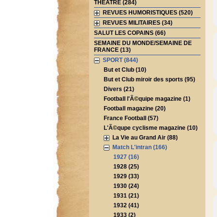
THEATRE (284)
REVUES HUMORISTIQUES (520)
REVUES MILITAIRES (34)
SALUT LES COPAINS (66)
SEMAINE DU MONDE/SEMAINE DE
FRANCE (13)
SPORT (844)
But et Club (10)
But et Club miroir des sports (95)
Divers (21)
Football l'Ã©quipe magazine (1)
Football magazine (20)
France Football (57)
L'Ã©qupe cyclisme magazine (10)
La Vie au Grand Air (88)
Match L'intran (166)
1927 (16)
1928 (25)
1929 (33)
1930 (24)
1931 (21)
1932 (41)
1933 (2)