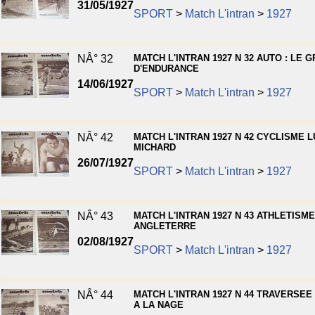
31/05/1927
SPORT
>
Match L'intran
>
1927
NÂ° 32
MATCH L'INTRAN 1927 N 32 AUTO : LE G
D'ENDURANCE
14/06/1927
SPORT
>
Match L'intran
>
1927
NÂ° 42
MATCH L'INTRAN 1927 N 42 CYCLISME L
MICHARD
26/07/1927
SPORT
>
Match L'intran
>
1927
NÂ° 43
MATCH L'INTRAN 1927 N 43 ATHLETISM
ANGLETERRE
02/08/1927
SPORT
>
Match L'intran
>
1927
NÂ° 44
MATCH L'INTRAN 1927 N 44 TRAVERSEE
A LA NAGE