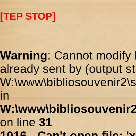
[TEP STOP]
Warning
: Cannot modify 
already sent by (output st
W:\www\bibliosouvenir2\s
in
W:\www\bibliosouvenir2
on line
31
1016 - Can't open file: 