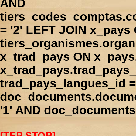
AND
tiers_codes_comptas.
= '2' LEFT JOIN x_pays
tiers_organismes.orga
x_trad_pays ON x_pays
x_trad_pays.trad_pays
trad_pays_langues_id 
doc_documents.docume
'1' AND doc_documents.
[TEP STOP]