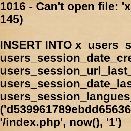
1016 - Can't open file: 
145)
INSERT INTO x_users_s
users_session_date_cr
users_session_url_last
users_session_date_las
users_session_langues
('d539961789ebdd65636f
'/index.php', now(), '1')