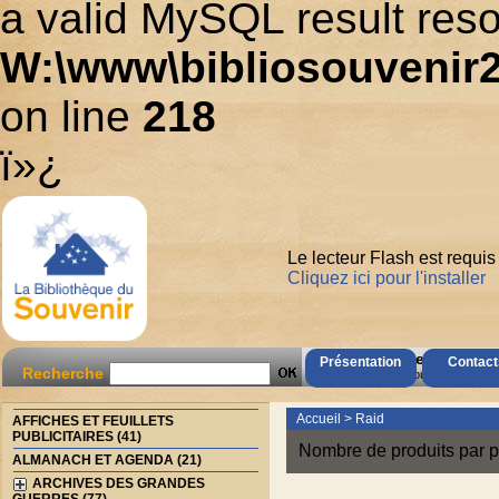
a valid MySQL result reso
W:\www\bibliosouvenir2
on line
218
ï»¿
Le lecteur Flash est requis
Cliquez ici pour l'installer
AccÃ¨s Client
Présentation
Contact
Recherche
Mot de passe oubliÃ© ?
Accueil
>
Raid
AFFICHES ET FEUILLETS
PUBLICITAIRES (41)
Nombre de produits par p
ALMANACH ET AGENDA (21)
ARCHIVES DES GRANDES