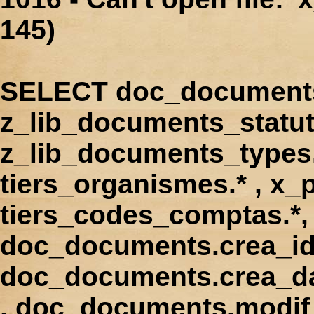
145)
SELECT doc_documents.
z_lib_documents_statut
z_lib_documents_types.*
tiers_organismes.* , x_p
tiers_codes_comptas.*, 
doc_documents.crea_id
doc_documents.crea_d
, doc_documents.modif