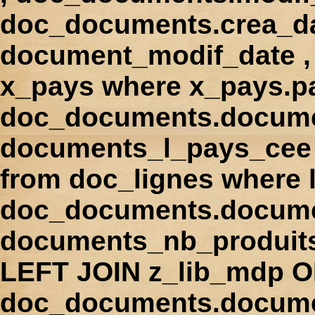
doc_documents.crea_d
document_modif_date , 
x_pays where x_pays.p
doc_documents.docume
documents_l_pays_cee ,
from doc_lignes where
doc_documents.docume
documents_nb_produi
LEFT JOIN z_lib_mdp 
doc_documents.docum