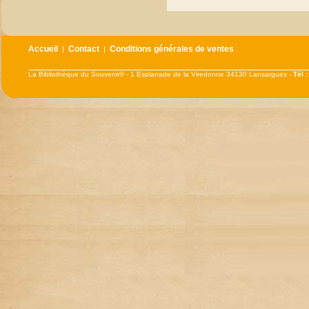
Accueil
Contact
Conditions générales de ventes
|
|
La Bibliothèque du Souvenir® - 1 Esplanade de la Viredonne 34130 Lansargues -
Tél 