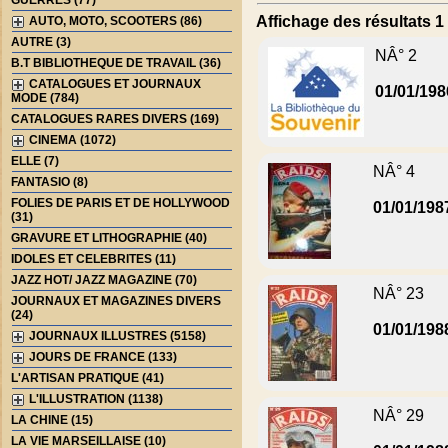
GUERRES (77)
Affichage des résultats 1 
AUTO, MOTO, SCOOTERS (86)
AUTRE (3)
NÂ° 2
B.T BIBLIOTHEQUE DE TRAVAIL (36)
CATALOGUES ET JOURNAUX
01/01/198
MODE (784)
CATALOGUES RARES DIVERS (169)
CINEMA (1072)
ELLE (7)
NÂ° 4
FANTASIO (8)
FOLIES DE PARIS ET DE HOLLYWOOD
01/01/198
(31)
GRAVURE ET LITHOGRAPHIE (40)
IDOLES ET CELEBRITES (11)
JAZZ HOT/ JAZZ MAGAZINE (70)
NÂ° 23
JOURNAUX ET MAGAZINES DIVERS
(24)
01/01/198
JOURNAUX ILLUSTRES (5158)
JOURS DE FRANCE (133)
L'ARTISAN PRATIQUE (41)
L'ILLUSTRATION (1138)
NÂ° 29
LA CHINE (15)
LA VIE MARSEILLAISE (10)