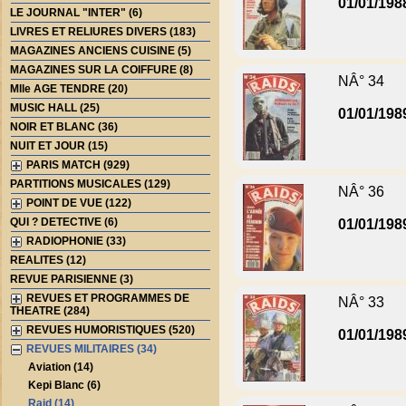
01/01/198
LE JOURNAL "INTER" (6)
LIVRES ET RELIURES DIVERS (183)
MAGAZINES ANCIENS CUISINE (5)
MAGAZINES SUR LA COIFFURE (8)
NÂ° 34
Mlle AGE TENDRE (20)
MUSIC HALL (25)
01/01/198
NOIR ET BLANC (36)
NUIT ET JOUR (15)
PARIS MATCH (929)
PARTITIONS MUSICALES (129)
NÂ° 36
POINT DE VUE (122)
QUI ? DETECTIVE (6)
01/01/198
RADIOPHONIE (33)
REALITES (12)
REVUE PARISIENNE (3)
REVUES ET PROGRAMMES DE
NÂ° 33
THEATRE (284)
REVUES HUMORISTIQUES (520)
01/01/198
REVUES MILITAIRES (34)
Aviation (14)
Kepi Blanc (6)
Raid (14)