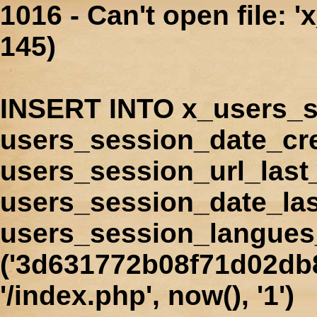
1016 - Can't open file: 
145)
INSERT INTO x_users_s
users_session_date_cr
users_session_url_last
users_session_date_las
users_session_langues
('3d631772b08f71d02db8
'/index.php', now(), '1')