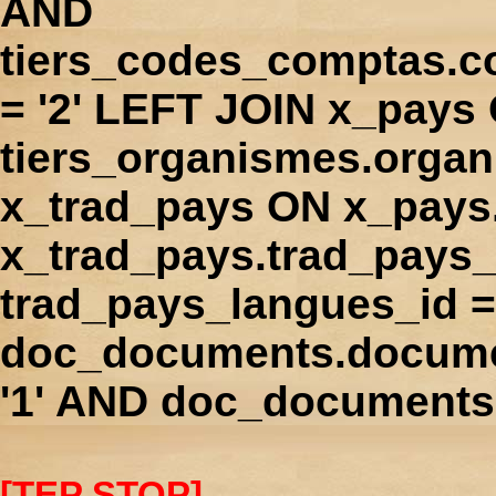
AND
tiers_codes_comptas.
= '2' LEFT JOIN x_pays
tiers_organismes.orga
x_trad_pays ON x_pays
x_trad_pays.trad_pays
trad_pays_langues_id 
doc_documents.docume
'1' AND doc_documents.
[TEP STOP]