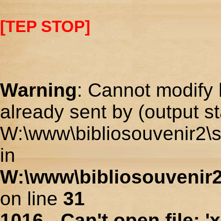
[TEP STOP]
Warning
: Cannot modify 
already sent by (output st
W:\www\bibliosouvenir2\s
in
W:\www\bibliosouvenir2
on line
31
1016 - Can't open file: 