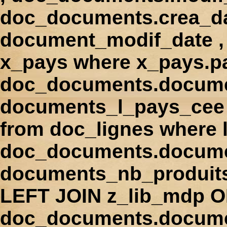
doc_documents.crea_d
document_modif_date , 
x_pays where x_pays.p
doc_documents.docume
documents_l_pays_cee ,
from doc_lignes where
doc_documents.docume
documents_nb_produi
LEFT JOIN z_lib_mdp 
doc_documents.docum