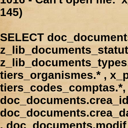
145)
SELECT doc_documents.
z_lib_documents_statut
z_lib_documents_types.*
tiers_organismes.* , x_p
tiers_codes_comptas.*, 
doc_documents.crea_id
doc_documents.crea_d
, doc_documents.modif