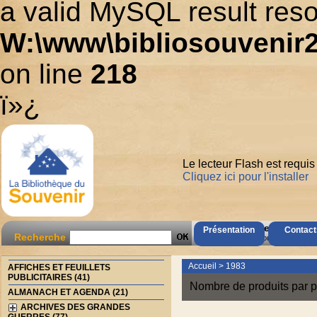
a valid MySQL result reso
W:\www\bibliosouvenir2
on line
218
ï»¿
Le lecteur Flash est requis
Cliquez ici pour l'installer
AccÃ¨s Client
Présentation
Contact
Recherche
Mot de passe oubliÃ© ?
Accueil
>
1983
AFFICHES ET FEUILLETS
PUBLICITAIRES (41)
Nombre de produits par p
ALMANACH ET AGENDA (21)
ARCHIVES DES GRANDES