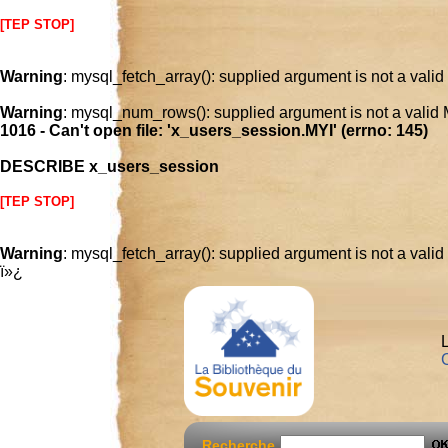
[TEP STOP]
Warning
: mysql_fetch_array(): supplied argument is not a vali
Warning
: mysql_num_rows(): supplied argument is not a valid
1016 - Can't open file: 'x_users_session.MYI' (errno: 145)
DESCRIBE x_users_session
[TEP STOP]
Warning
: mysql_fetch_array(): supplied argument is not a vali
ï»¿
L
C
Recherche