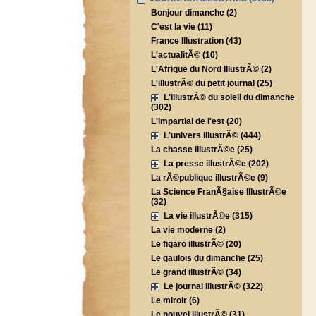
Bonjour dimanche (2)
C'est la vie (11)
France Illustration (43)
L'actualitÃ© (10)
L'Afrique du Nord IllustrÃ© (2)
L'illustrÃ© du petit journal (25)
L'illustrÃ© du soleil du dimanche
(302)
L'impartial de l'est (20)
L'univers illustrÃ© (444)
La chasse illustrÃ©e (25)
La presse illustrÃ©e (202)
La rÃ©publique illustrÃ©e (9)
La Science FranÃ§aise IllustrÃ©e
(32)
La vie illustrÃ©e (315)
La vie moderne (2)
Le figaro illustrÃ© (20)
Le gaulois du dimanche (25)
Le grand illustrÃ© (34)
Le journal illustrÃ© (322)
Le miroir (6)
Le nouvel illustrÃ© (31)