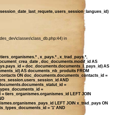
session_date_last_requete, users_session_langues_id)
ludes_dev\classes\class_db.php:44) in
iers_organismes.* , x_pays.* , x_trad_pays.*,
document_crea_date , doc_documents.modif_id AS
ays.pays_id = doc_documents.documents_l_pays_id) AS
ocuments_id) AS documents_nb_produits FROM
contacts ON doc_documents.documents_contacts_id =
ers_session.users_session_id AND
_documents.documents_statut_id =
types_documents_id =
 = tiers_organismes.organismes_id LEFT JOIN
ND
anismes.organismes_pays_id LEFT JOIN x_trad_pays ON
ts_types_documents_id = '1' AND