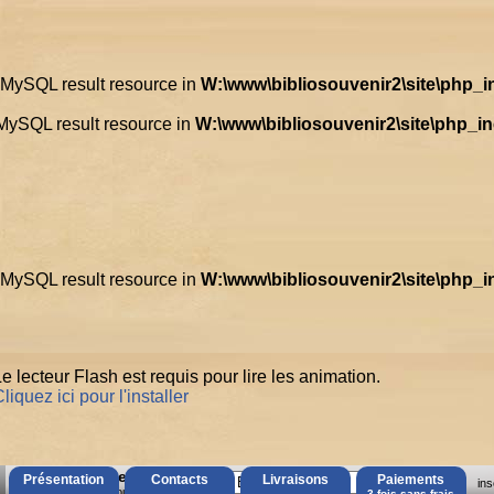
d MySQL result resource in
W:\www\bibliosouvenir2\site\php_
 MySQL result resource in
W:\www\bibliosouvenir2\site\php_i
d MySQL result resource in
W:\www\bibliosouvenir2\site\php_
e lecteur Flash est requis pour lire les animation.
liquez ici pour l'installer
AccÃ¨s Client
Présentation
Contacts
Livraisons
Paiements
ins
Mot de passe oubliÃ© ?
3 fois sans frais