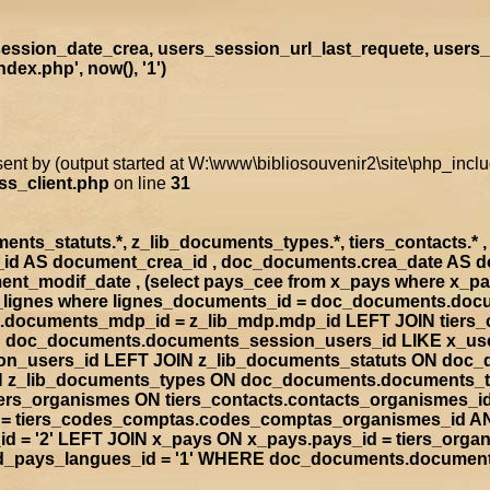
ssion_date_crea, users_session_url_last_requete, users_
ex.php', now(), '1')
sent by (output started at W:\www\bibliosouvenir2\site\php_inc
ss_client.php
on line
31
s_statuts.*, z_lib_documents_types.*, tiers_contacts.* , t
a_id AS document_crea_id , doc_documents.crea_date AS 
nt_modif_date , (select pays_cee from x_pays where x_p
doc_lignes where lignes_documents_id = doc_documents.d
documents_mdp_id = z_lib_mdp.mdp_id LEFT JOIN tiers_
ON doc_documents.documents_session_users_id LIKE x_us
sion_users_id LEFT JOIN z_lib_documents_statuts ON doc
IN z_lib_documents_types ON doc_documents.documents_
rs_organismes ON tiers_contacts.contacts_organismes_id
d = tiers_codes_comptas.codes_comptas_organismes_id A
 = '2' LEFT JOIN x_pays ON x_pays.pays_id = tiers_org
rad_pays_langues_id = '1' WHERE doc_documents.documen