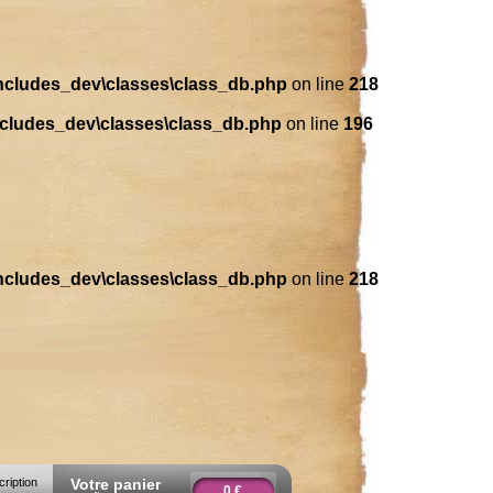
includes_dev\classes\class_db.php
on line
218
ncludes_dev\classes\class_db.php
on line
196
includes_dev\classes\class_db.php
on line
218
cription
Votre panier
0 €