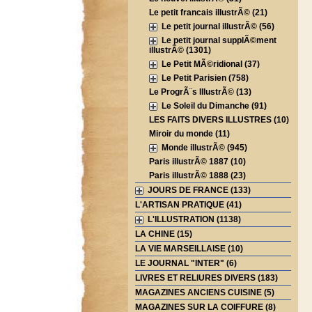
Le petit francais illustrÃ© (21)
Le petit journal illustrÃ© (56)
Le petit journal supplÃ©ment
illustrÃ© (1301)
Le Petit MÃ©ridional (37)
Le Petit Parisien (758)
Le ProgrÃ¨s IllustrÃ© (13)
Le Soleil du Dimanche (91)
LES FAITS DIVERS ILLUSTRES (10)
Miroir du monde (11)
Monde illustrÃ© (945)
Paris illustrÃ© 1887 (10)
Paris illustrÃ© 1888 (23)
JOURS DE FRANCE (133)
L'ARTISAN PRATIQUE (41)
L'ILLUSTRATION (1138)
LA CHINE (15)
LA VIE MARSEILLAISE (10)
LE JOURNAL "INTER" (6)
LIVRES ET RELIURES DIVERS (183)
MAGAZINES ANCIENS CUISINE (5)
MAGAZINES SUR LA COIFFURE (8)