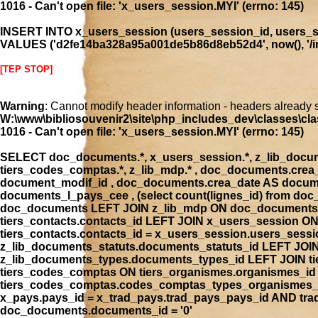
1016 - Can't open file: 'x_users_session.MYI' (errno: 145)
INSERT INTO x_users_session (users_session_id, users_se
VALUES ('d2fe14ba328a95a001de5b86d8eb52d4', now(), '/ind
[TEP STOP]
Warning
: Cannot modify header information - headers already 
W:\www\bibliosouvenir2\site\php_includes_dev\classes\cla
1016 - Can't open file: 'x_users_session.MYI' (errno: 145)
SELECT doc_documents.*, x_users_session.*, z_lib_document
tiers_codes_comptas.*, z_lib_mdp.* , doc_documents.cre
document_modif_id , doc_documents.crea_date AS docume
documents_l_pays_cee , (select count(lignes_id) from 
doc_documents LEFT JOIN z_lib_mdp ON doc_documents.
tiers_contacts.contacts_id LEFT JOIN x_users_session 
tiers_contacts.contacts_id = x_users_session.users_ses
z_lib_documents_statuts.documents_statuts_id LEFT JO
z_lib_documents_types.documents_types_id LEFT JOIN tie
tiers_codes_comptas ON tiers_organismes.organismes_i
tiers_codes_comptas.codes_comptas_types_organismes_id
x_pays.pays_id = x_trad_pays.trad_pays_pays_id AND t
doc_documents.documents_id = '0'