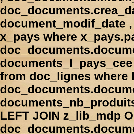
doc_documents.crea_d
document_modif_date , 
x_pays where x_pays.p
doc_documents.docume
documents_l_pays_cee ,
from doc_lignes where
doc_documents.docume
documents_nb_produi
LEFT JOIN z_lib_mdp 
doc_documents.docum