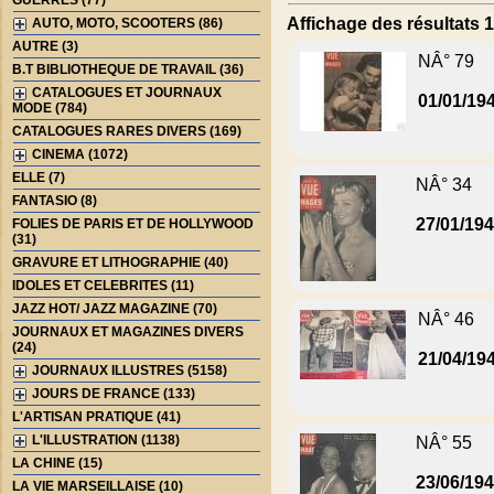
GUERRES (77)
Affichage des résultats 1
AUTO, MOTO, SCOOTERS (86)
AUTRE (3)
NÂ° 79
B.T BIBLIOTHEQUE DE TRAVAIL (36)
CATALOGUES ET JOURNAUX
01/01/19
MODE (784)
CATALOGUES RARES DIVERS (169)
CINEMA (1072)
ELLE (7)
NÂ° 34
FANTASIO (8)
27/01/19
FOLIES DE PARIS ET DE HOLLYWOOD
(31)
GRAVURE ET LITHOGRAPHIE (40)
IDOLES ET CELEBRITES (11)
JAZZ HOT/ JAZZ MAGAZINE (70)
NÂ° 46
JOURNAUX ET MAGAZINES DIVERS
(24)
21/04/19
JOURNAUX ILLUSTRES (5158)
JOURS DE FRANCE (133)
L'ARTISAN PRATIQUE (41)
L'ILLUSTRATION (1138)
NÂ° 55
LA CHINE (15)
23/06/19
LA VIE MARSEILLAISE (10)