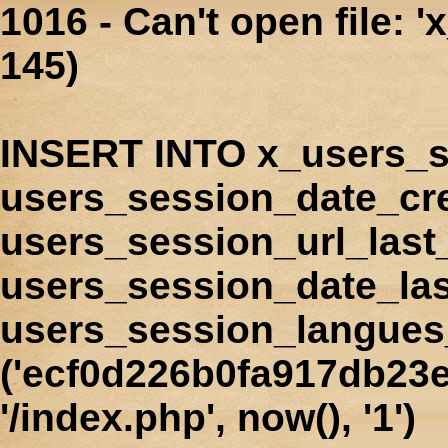
1016 - Can't open file: 
145)
INSERT INTO x_users_s
users_session_date_cr
users_session_url_last
users_session_date_las
users_session_langues
('ecf0d226b0fa917db23e
'/index.php', now(), '1')