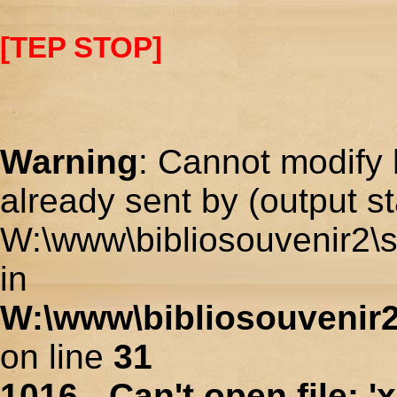
[TEP STOP]
Warning
: Cannot modify 
already sent by (output st
W:\www\bibliosouvenir2\s
in
W:\www\bibliosouvenir2
on line
31
1016 - Can't open file: 