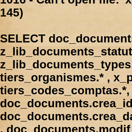
145)
SELECT doc_documents.
z_lib_documents_statut
z_lib_documents_types.*
tiers_organismes.* , x_p
tiers_codes_comptas.*, 
doc_documents.crea_id
doc_documents.crea_d
, doc_documents.modif