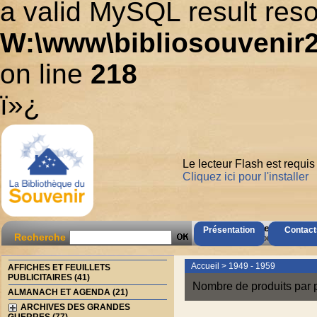
a valid MySQL result reso
W:\www\bibliosouvenir2
on line
218
ï»¿
Le lecteur Flash est requis
Cliquez ici pour l'installer
AccÃ¨s Client
Présentation
Contact
Recherche
Mot de passe oubliÃ© ?
Accueil
>
1949 - 1959
AFFICHES ET FEUILLETS
PUBLICITAIRES (41)
Nombre de produits par 
ALMANACH ET AGENDA (21)
ARCHIVES DES GRANDES