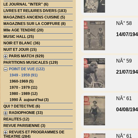
LE JOURNAL "INTER" (6)
LIVRES ET RELIURES DIVERS (183)
MAGAZINES ANCIENS CUISINE (5)
NÂ° 58
MAGAZINES SUR LA COIFFURE (8)
Mlle AGE TENDRE (20)
14/07/19
MUSIC HALL (25)
NOIR ET BLANC (36)
NUIT ET JOUR (15)
PARIS MATCH (929)
NÂ° 59
PARTITIONS MUSICALES (129)
POINT DE VUE (122)
21/07/19
1949 - 1959 (91)
1960-1969 (5)
1970 - 1979 (11)
1980 - 1989 (12)
NÂ° 61
1990 Ã aujourd'hui (3)
QUI ? DETECTIVE (6)
04/08/19
RADIOPHONIE (33)
REALITES (12)
REVUE PARISIENNE (3)
REVUES ET PROGRAMMES DE
NÂ° 61
THEATRE (284)