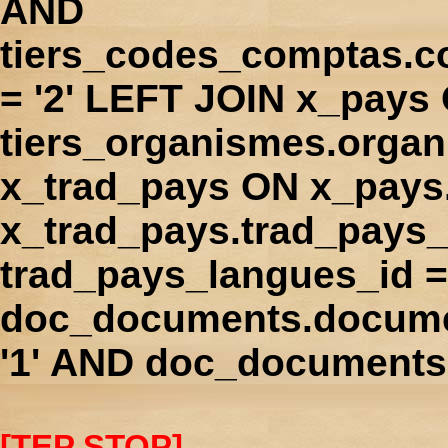
AND
tiers_codes_comptas.
= '2' LEFT JOIN x_pays
tiers_organismes.orga
x_trad_pays ON x_pays
x_trad_pays.trad_pays
trad_pays_langues_id 
doc_documents.docume
'1' AND doc_documents.
[TEP STOP]