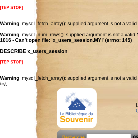
[TEP STOP]
Warning
: mysql_fetch_array(): supplied argument is not a vali
Warning
: mysql_num_rows(): supplied argument is not a valid
1016 - Can't open file: 'x_users_session.MYI' (errno: 145)
DESCRIBE x_users_session
[TEP STOP]
Warning
: mysql_fetch_array(): supplied argument is not a vali
ï»¿
L
C
Recherche