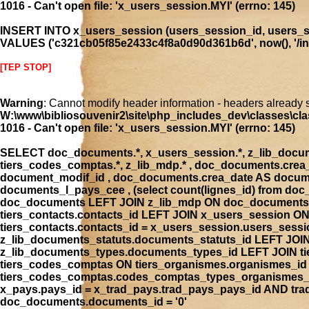
1016 - Can't open file: 'x_users_session.MYI' (errno: 145)
INSERT INTO x_users_session (users_session_id, users_se
VALUES ('c321cb05f85e2433c4f8a0d90d361b6d', now(), '/inde
[TEP STOP]
Warning
: Cannot modify header information - headers already 
W:\www\bibliosouvenir2\site\php_includes_dev\classes\cla
1016 - Can't open file: 'x_users_session.MYI' (errno: 145)
SELECT doc_documents.*, x_users_session.*, z_lib_document
tiers_codes_comptas.*, z_lib_mdp.* , doc_documents.cre
document_modif_id , doc_documents.crea_date AS docume
documents_l_pays_cee , (select count(lignes_id) from 
doc_documents LEFT JOIN z_lib_mdp ON doc_documents.
tiers_contacts.contacts_id LEFT JOIN x_users_session 
tiers_contacts.contacts_id = x_users_session.users_ses
z_lib_documents_statuts.documents_statuts_id LEFT JO
z_lib_documents_types.documents_types_id LEFT JOIN tie
tiers_codes_comptas ON tiers_organismes.organismes_i
tiers_codes_comptas.codes_comptas_types_organismes_id
x_pays.pays_id = x_trad_pays.trad_pays_pays_id AND t
doc_documents.documents_id = '0'