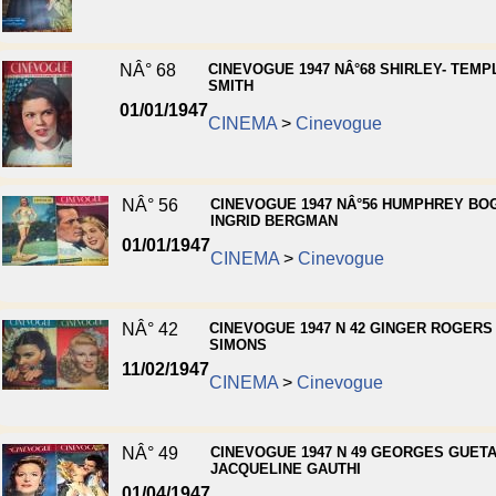
NÂ° 68
CINEVOGUE 1947 NÂ°68 SHIRLEY- TEMP
SMITH
01/01/1947
CINEMA
>
Cinevogue
NÂ° 56
CINEVOGUE 1947 NÂ°56 HUMPHREY BO
INGRID BERGMAN
01/01/1947
CINEMA
>
Cinevogue
NÂ° 42
CINEVOGUE 1947 N 42 GINGER ROGERS
SIMONS
11/02/1947
CINEMA
>
Cinevogue
NÂ° 49
CINEVOGUE 1947 N 49 GEORGES GUETA
JACQUELINE GAUTHI
01/04/1947