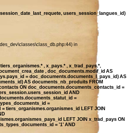
session_date_last_requete, users_session_langues_id)
ludes_dev\classes\class_db.php:44) in
iers_organismes.* , x_pays.* , x_trad_pays.*,
document_crea_date , doc_documents.modif_id AS
ays.pays_id = doc_documents.documents_l_pays_id) AS
ocuments_id) AS documents_nb_produits FROM
contacts ON doc_documents.documents_contacts_id =
ers_session.users_session_id AND
_documents.documents_statut_id =
types_documents_id =
 = tiers_organismes.organismes_id LEFT JOIN
ND
anismes.organismes_pays_id LEFT JOIN x_trad_pays ON
ts_types_documents_id = '1' AND