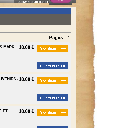
AccÃ©der au panier
Pages :
1
RS MARK
18.00 €
UVENIRS -
18.00 €
E ET
18.00 €