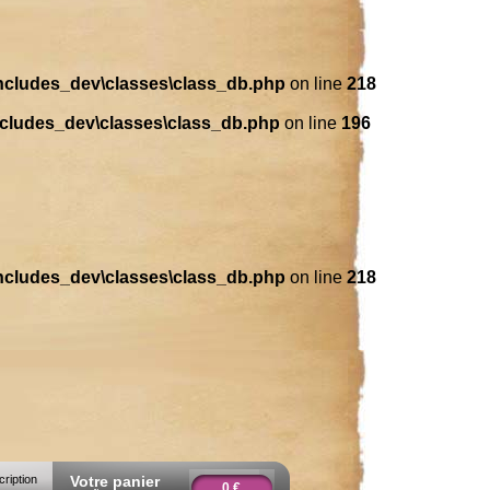
includes_dev\classes\class_db.php
on line
218
ncludes_dev\classes\class_db.php
on line
196
includes_dev\classes\class_db.php
on line
218
cription
Votre panier
0 €