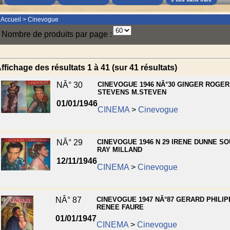
Accueil
>
Cinevogue
Nombre de produits par page :
ffichage des résultats 1 à 41 (sur 41 résultats)
NÂ° 30
CINEVOGUE 1946 NÂ°30 GINGER ROGE
STEVENS M.STEVEN
01/01/1946
CINEMA
>
Cinevogue
NÂ° 29
CINEVOGUE 1946 N 29 IRENE DUNNE SO
RAY MILLAND
12/11/1946
CINEMA
>
Cinevogue
NÂ° 87
CINEVOGUE 1947 NÂ°87 GERARD PHILIP
RENEE FAURE
01/01/1947
CINEMA
>
Cinevogue