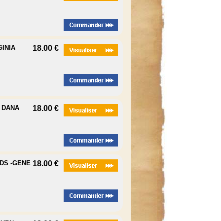
GINIA
18.00 €
- DANA
18.00 €
DS -GENE
18.00 €