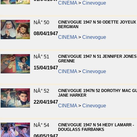
CINEMA
>
Cinevogue
NÂ° 50
CINEVOGUE 1947 N 50 ODETTE JOYEUX 
BERGMAN
08/04/1947
CINEMA
>
Cinevogue
NÂ° 51
CINEVOGUE 1947 N 51 JENNIFER JONES
GRENNE
15/04/1947
CINEMA
>
Cinevogue
NÂ° 52
CINEVOGUE 1947N 52 DOROTHY MAC GU
JANE HARKER
22/04/1947
CINEMA
>
Cinevogue
NÂ° 54
CINEVOGUE 1947 N 54 HEDY LAMARR -
DOUGLASS FAIRBANKS
06/05/1947