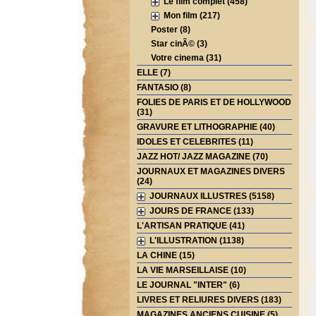
Le film complet (458)
Mon film (217)
Poster (8)
Star cinÃ© (3)
Votre cinema (31)
ELLE (7)
FANTASIO (8)
FOLIES DE PARIS ET DE HOLLYWOOD
(31)
GRAVURE ET LITHOGRAPHIE (40)
IDOLES ET CELEBRITES (11)
JAZZ HOT/ JAZZ MAGAZINE (70)
JOURNAUX ET MAGAZINES DIVERS
(24)
JOURNAUX ILLUSTRES (5158)
JOURS DE FRANCE (133)
L'ARTISAN PRATIQUE (41)
L'ILLUSTRATION (1138)
LA CHINE (15)
LA VIE MARSEILLAISE (10)
LE JOURNAL "INTER" (6)
LIVRES ET RELIURES DIVERS (183)
MAGAZINES ANCIENS CUISINE (5)