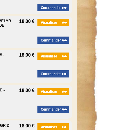
EVELYB
18.00 €
DE
 -
18.00 €
E -
18.00 €
NGRID
18.00 €