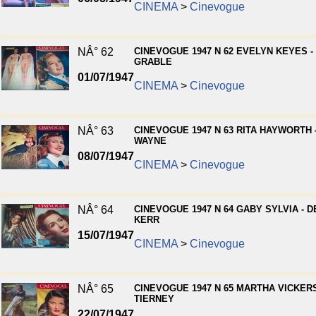
CINEMA
>
Cinevogue
NÂ° 62
CINEVOGUE 1947 N 62 EVELYN KEYES -
GRABLE
01/07/1947
CINEMA
>
Cinevogue
NÂ° 63
CINEVOGUE 1947 N 63 RITA HAYWORTH 
WAYNE
08/07/1947
CINEMA
>
Cinevogue
NÂ° 64
CINEVOGUE 1947 N 64 GABY SYLVIA - 
KERR
15/07/1947
CINEMA
>
Cinevogue
NÂ° 65
CINEVOGUE 1947 N 65 MARTHA VICKERS
TIERNEY
22/07/1947