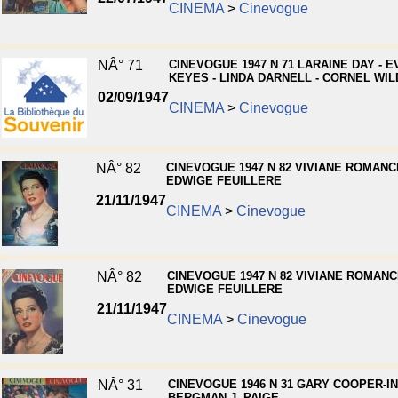
CINEMA
>
Cinevogue
NÂ° 71
CINEVOGUE 1947 N 71 LARAINE DAY - 
KEYES - LINDA DARNELL - CORNEL WIL
02/09/1947
CINEMA
>
Cinevogue
NÂ° 82
CINEVOGUE 1947 N 82 VIVIANE ROMANCE
EDWIGE FEUILLERE
21/11/1947
CINEMA
>
Cinevogue
NÂ° 82
CINEVOGUE 1947 N 82 VIVIANE ROMANC
EDWIGE FEUILLERE
21/11/1947
CINEMA
>
Cinevogue
NÂ° 31
CINEVOGUE 1946 N 31 GARY COOPER-I
BERGMAN J. PAIGE