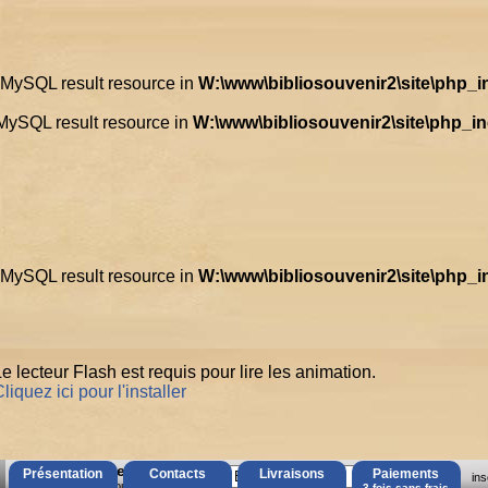
d MySQL result resource in
W:\www\bibliosouvenir2\site\php_
 MySQL result resource in
W:\www\bibliosouvenir2\site\php_i
d MySQL result resource in
W:\www\bibliosouvenir2\site\php_
e lecteur Flash est requis pour lire les animation.
liquez ici pour l'installer
AccÃ¨s Client
Présentation
Contacts
Livraisons
Paiements
ins
Mot de passe oubliÃ© ?
3 fois sans frais