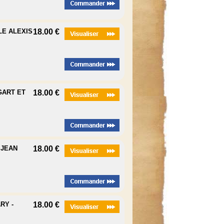
LE ALEXIS
18.00 €
GART ET
18.00 €
 JEAN
18.00 €
RY -
18.00 €