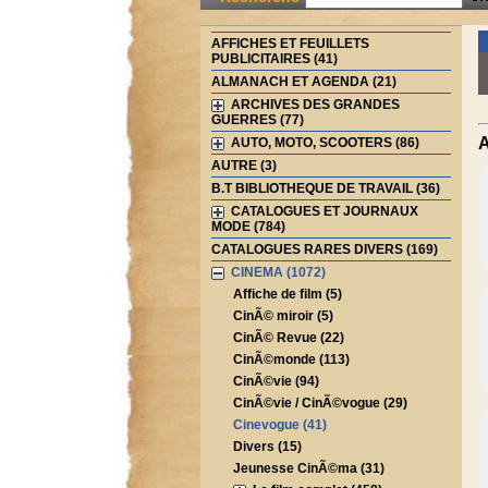
AFFICHES ET FEUILLETS
PUBLICITAIRES (41)
ALMANACH ET AGENDA (21)
ARCHIVES DES GRANDES
GUERRES (77)
A
AUTO, MOTO, SCOOTERS (86)
AUTRE (3)
B.T BIBLIOTHEQUE DE TRAVAIL (36)
CATALOGUES ET JOURNAUX
MODE (784)
CATALOGUES RARES DIVERS (169)
CINEMA (1072)
Affiche de film (5)
CinÃ© miroir (5)
CinÃ© Revue (22)
CinÃ©monde (113)
CinÃ©vie (94)
CinÃ©vie / CinÃ©vogue (29)
Cinevogue (41)
Divers (15)
Jeunesse CinÃ©ma (31)