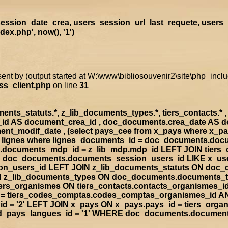
ssion_date_crea, users_session_url_last_requete, users_
x.php', now(), '1')
sent by (output started at W:\www\bibliosouvenir2\site\php_inc
ss_client.php
on line
31
s_statuts.*, z_lib_documents_types.*, tiers_contacts.* , t
a_id AS document_crea_id , doc_documents.crea_date AS 
nt_modif_date , (select pays_cee from x_pays where x_p
doc_lignes where lignes_documents_id = doc_documents.d
documents_mdp_id = z_lib_mdp.mdp_id LEFT JOIN tiers_
ON doc_documents.documents_session_users_id LIKE x_us
sion_users_id LEFT JOIN z_lib_documents_statuts ON doc
IN z_lib_documents_types ON doc_documents.documents_
rs_organismes ON tiers_contacts.contacts_organismes_id
d = tiers_codes_comptas.codes_comptas_organismes_id A
 = '2' LEFT JOIN x_pays ON x_pays.pays_id = tiers_org
rad_pays_langues_id = '1' WHERE doc_documents.documen