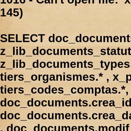
145)
SELECT doc_documents.
z_lib_documents_statut
z_lib_documents_types.*
tiers_organismes.* , x_p
tiers_codes_comptas.*, 
doc_documents.crea_id
doc_documents.crea_d
, doc_documents.modif