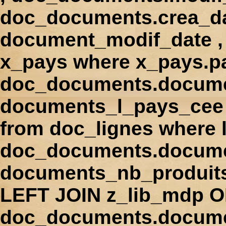
doc_documents.crea_d
document_modif_date , 
x_pays where x_pays.p
doc_documents.docume
documents_l_pays_cee ,
from doc_lignes where
doc_documents.docume
documents_nb_produi
LEFT JOIN z_lib_mdp 
doc_documents.docum