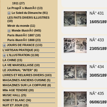
1911 (27)
Le ProgrÃ¨s IllustrÃ© (13)
Le Soleil du Dimanche (91)
NÂ° 431
LES FAITS DIVERS ILLUSTRES
(10)
16/05/189
Miroir du monde (11)
Monde illustrÃ© (945)
Paris illustrÃ© 1887 (10)
NÂ° 433
Paris illustrÃ© 1888 (23)
JOURS DE FRANCE (133)
23/05/189
L'ARTISAN PRATIQUE (41)
L'ILLUSTRATION (1138)
LA CHINE (15)
LA VIE MARSEILLAISE (10)
NÂ° 434
LE JOURNAL "INTER" (6)
30/05/189
LIVRES ET RELIURES DIVERS (183)
MAGAZINES ANCIENS CUISINE (5)
MAGAZINES SUR LA COIFFURE (8)
Mlle AGE TENDRE (20)
NÂ° 435
MUSIC HALL (25)
NOIR ET BLANC (36)
06/06/189
NUIT ET JOUR (15)