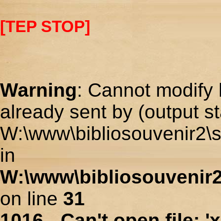
[TEP STOP]
Warning
: Cannot modify 
already sent by (output st
W:\www\bibliosouvenir2\s
in
W:\www\bibliosouvenir2
on line
31
1016 - Can't open file: 