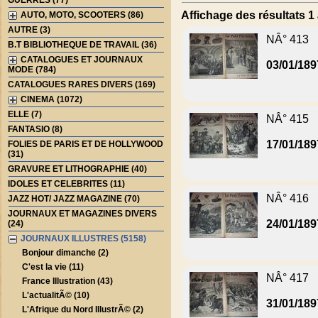
GUERRES (77)
Affichage des résultats 1 
AUTO, MOTO, SCOOTERS (86)
AUTRE (3)
NÂ° 413
B.T BIBLIOTHEQUE DE TRAVAIL (36)
CATALOGUES ET JOURNAUX
03/01/189
MODE (784)
CATALOGUES RARES DIVERS (169)
CINEMA (1072)
ELLE (7)
NÂ° 415
FANTASIO (8)
17/01/189
FOLIES DE PARIS ET DE HOLLYWOOD
(31)
GRAVURE ET LITHOGRAPHIE (40)
IDOLES ET CELEBRITES (11)
NÂ° 416
JAZZ HOT/ JAZZ MAGAZINE (70)
JOURNAUX ET MAGAZINES DIVERS
24/01/189
(24)
JOURNAUX ILLUSTRES (5158)
Bonjour dimanche (2)
C'est la vie (11)
NÂ° 417
France Illustration (43)
L'actualitÃ© (10)
31/01/189
L'Afrique du Nord IllustrÃ© (2)