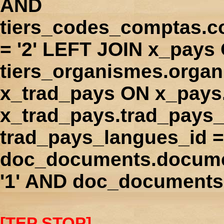
AND
tiers_codes_comptas.
= '2' LEFT JOIN x_pays
tiers_organismes.orga
x_trad_pays ON x_pays
x_trad_pays.trad_pays
trad_pays_langues_id 
doc_documents.docume
'1' AND doc_documents.
[TEP STOP]