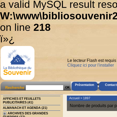
a valid MySQL result reso
W:\www\bibliosouvenir2
on line
218
ï»¿
Le lecteur Flash est requis
Cliquez ici pour l'installer
AccÃ¨s Client
Présentation
Contact
Recherche
Mot de passe oubliÃ© ?
Accueil
>
1897
AFFICHES ET FEUILLETS
PUBLICITAIRES (41)
Nombre de produits par p
ALMANACH ET AGENDA (21)
ARCHIVES DES GRANDES