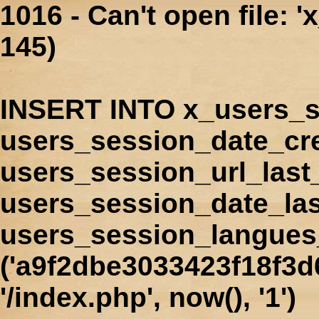
1016 - Can't open file: 
145)
INSERT INTO x_users_s
users_session_date_cr
users_session_url_last
users_session_date_las
users_session_langues
('a9f2dbe3033423f18f3d
'/index.php', now(), '1')