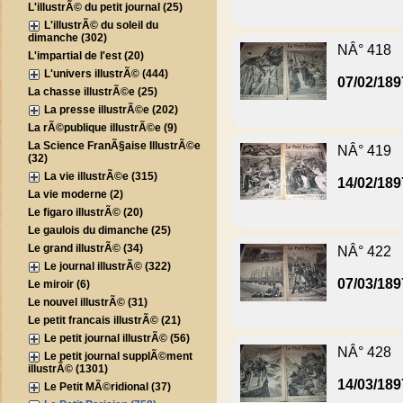
L'illustrÃ© du petit journal (25)
L'illustrÃ© du soleil du
dimanche (302)
NÂ° 418
L'impartial de l'est (20)
L'univers illustrÃ© (444)
07/02/189
La chasse illustrÃ©e (25)
La presse illustrÃ©e (202)
La rÃ©publique illustrÃ©e (9)
La Science FranÃ§aise IllustrÃ©e
NÂ° 419
(32)
La vie illustrÃ©e (315)
14/02/189
La vie moderne (2)
Le figaro illustrÃ© (20)
Le gaulois du dimanche (25)
Le grand illustrÃ© (34)
NÂ° 422
Le journal illustrÃ© (322)
07/03/189
Le miroir (6)
Le nouvel illustrÃ© (31)
Le petit francais illustrÃ© (21)
Le petit journal illustrÃ© (56)
NÂ° 428
Le petit journal supplÃ©ment
illustrÃ© (1301)
14/03/189
Le Petit MÃ©ridional (37)