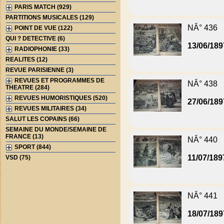
PARIS MATCH (929)
PARTITIONS MUSICALES (129)
NÂ° 436
POINT DE VUE (122)
QUI ? DETECTIVE (6)
13/06/189
RADIOPHONIE (33)
REALITES (12)
REVUE PARISIENNE (3)
REVUES ET PROGRAMMES DE
NÂ° 438
THEATRE (284)
REVUES HUMORISTIQUES (520)
27/06/189
REVUES MILITAIRES (34)
SALUT LES COPAINS (66)
SEMAINE DU MONDE/SEMAINE DE
FRANCE (13)
NÂ° 440
SPORT (844)
11/07/189
VSD (75)
NÂ° 441
18/07/189