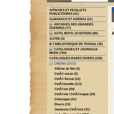
AFFICHES ET FEUILLETS
PUBLICITAIRES (41)
ALMANACH ET AGENDA (21)
ARCHIVES DES GRANDES
GUERRES (77)
A
AUTO, MOTO, SCOOTERS (86)
AUTRE (3)
B.T BIBLIOTHEQUE DE TRAVAIL (36)
CATALOGUES ET JOURNAUX
MODE (784)
CATALOGUES RARES DIVERS (169)
CINEMA (1072)
Affiche de film (5)
CinÃ© miroir (5)
CinÃ© Revue (22)
CinÃ©monde (113)
CinÃ©vie (94)
CinÃ©vie / CinÃ©vogue (29)
Cinevogue (41)
Divers (15)
Jeunesse CinÃ©ma (31)