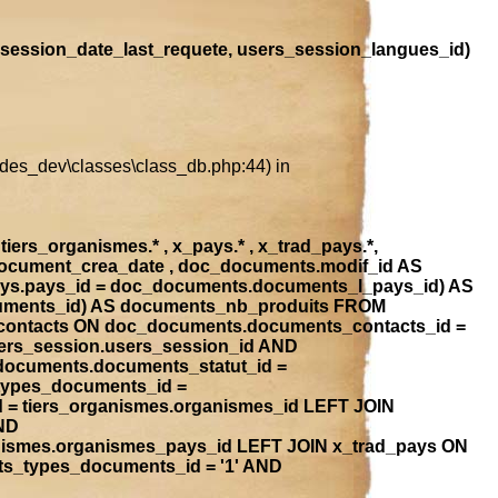
session_date_last_requete, users_session_langues_id)
ludes_dev\classes\class_db.php:44) in
iers_organismes.* , x_pays.* , x_trad_pays.*,
document_crea_date , doc_documents.modif_id AS
ays.pays_id = doc_documents.documents_l_pays_id) AS
ocuments_id) AS documents_nb_produits FROM
contacts ON doc_documents.documents_contacts_id =
ers_session.users_session_id AND
_documents.documents_statut_id =
types_documents_id =
 = tiers_organismes.organismes_id LEFT JOIN
ND
anismes.organismes_pays_id LEFT JOIN x_trad_pays ON
ts_types_documents_id = '1' AND