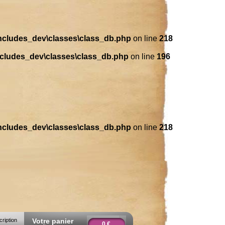
includes_dev\classes\class_db.php
on line
218
ncludes_dev\classes\class_db.php
on line
196
includes_dev\classes\class_db.php
on line
218
cription
Votre panier
0 €