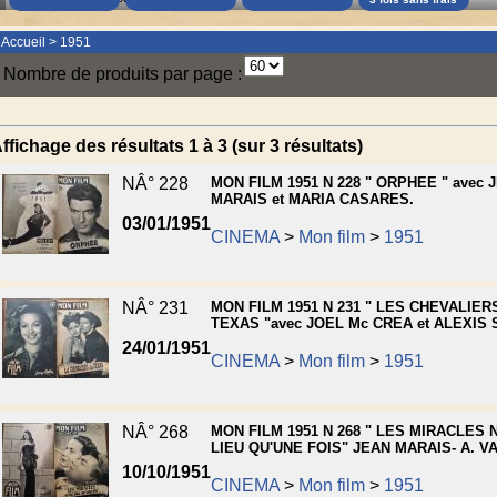
Accueil
>
1951
Nombre de produits par page :
ffichage des résultats 1 à 3 (sur 3 résultats)
NÂ° 228
MON FILM 1951 N 228 " ORPHEE " avec 
MARAIS et MARIA CASARES.
03/01/1951
CINEMA
>
Mon film
>
1951
NÂ° 231
MON FILM 1951 N 231 " LES CHEVALIER
TEXAS "avec JOEL Mc CREA et ALEXIS 
24/01/1951
CINEMA
>
Mon film
>
1951
NÂ° 268
MON FILM 1951 N 268 " LES MIRACLES 
LIEU QU'UNE FOIS" JEAN MARAIS- A. VA
10/10/1951
CINEMA
>
Mon film
>
1951