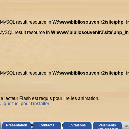
d MySQL result resource in
W:\www\bibliosouvenir2\site\php_
 MySQL result resource in
W:\www\bibliosouvenir2\site\php_i
d MySQL result resource in
W:\www\bibliosouvenir2\site\php_
e lecteur Flash est requis pour lire les animation.
liquez ici pour l'installer
AccÃ¨s Client
Présentation
Contacts
Livraisons
Paiements
ins
Mot de passe oubliÃ© ?
3 fois sans frais