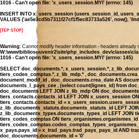
1016 - Can't open file: 'x_users_session.MYI' (errno: 145)
INSERT INTO x_users_session (users_session_id, users_se
VALUES ('ae5e3cd5b7311f27cf1f5ec83733a526', now(), '/index
[TEP STOP]
Warning
: Cannot modify header information - headers already 
W:\www\bibliosouvenir2\site\php_includes_dev\classes\cla
1016 - Can't open file: 'x_users_session.MYI' (errno: 145)
SELECT doc_documents.*, x_users_session.*, z_lib_document
tiers_codes_comptas.*, z_lib_mdp.* , doc_documents.cre
document_modif_id , doc_documents.crea_date AS docume
documents_l_pays_cee , (select count(lignes_id) from 
doc_documents LEFT JOIN z_lib_mdp ON doc_documents.
tiers_contacts.contacts_id LEFT JOIN x_users_session 
tiers_contacts.contacts_id = x_users_session.users_ses
z_lib_documents_statuts.documents_statuts_id LEFT JO
z_lib_documents_types.documents_types_id LEFT JOIN tie
tiers_codes_comptas ON tiers_organismes.organismes_i
tiers_codes_comptas.codes_comptas_types_organismes_id
x_pays.pays_id = x_trad_pays.trad_pays_pays_id AND t
doc_documents.documents_id = '0'