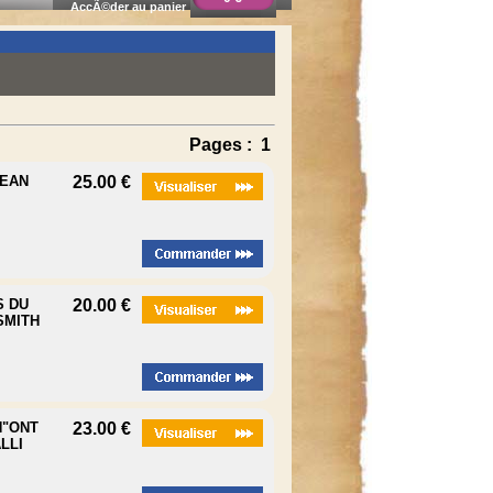
AccÃ©der au panier
Pages :
1
JEAN
25.00 €
S DU
20.00 €
SMITH
N"ONT
23.00 €
LLI