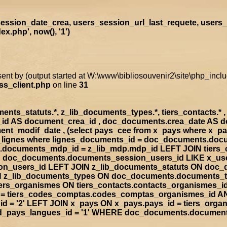
ssion_date_crea, users_session_url_last_requete, users_
.php', now(), '1')
sent by (output started at W:\www\bibliosouvenir2\site\php_inc
ss_client.php
on line
31
s_statuts.*, z_lib_documents_types.*, tiers_contacts.* , t
a_id AS document_crea_id , doc_documents.crea_date AS 
nt_modif_date , (select pays_cee from x_pays where x_p
doc_lignes where lignes_documents_id = doc_documents.d
documents_mdp_id = z_lib_mdp.mdp_id LEFT JOIN tiers_
ON doc_documents.documents_session_users_id LIKE x_us
sion_users_id LEFT JOIN z_lib_documents_statuts ON doc
IN z_lib_documents_types ON doc_documents.documents_
rs_organismes ON tiers_contacts.contacts_organismes_id
d = tiers_codes_comptas.codes_comptas_organismes_id A
 = '2' LEFT JOIN x_pays ON x_pays.pays_id = tiers_org
rad_pays_langues_id = '1' WHERE doc_documents.documen