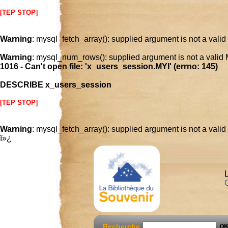
[TEP STOP]
Warning
: mysql_fetch_array(): supplied argument is not a vali
Warning
: mysql_num_rows(): supplied argument is not a valid
1016 - Can't open file: 'x_users_session.MYI' (errno: 145)
DESCRIBE x_users_session
[TEP STOP]
Warning
: mysql_fetch_array(): supplied argument is not a vali
ï»¿
L
C
Recherche