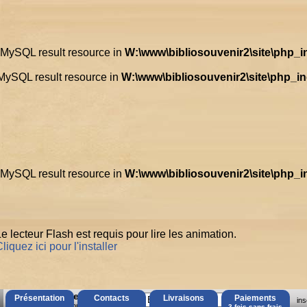
d MySQL result resource in
W:\www\bibliosouvenir2\site\php_
 MySQL result resource in
W:\www\bibliosouvenir2\site\php_i
d MySQL result resource in
W:\www\bibliosouvenir2\site\php_
e lecteur Flash est requis pour lire les animation.
liquez ici pour l'installer
AccÃ¨s Client
Présentation
Contacts
Livraisons
Paiements
ins
Mot de passe oubliÃ© ?
3 fois sans frais