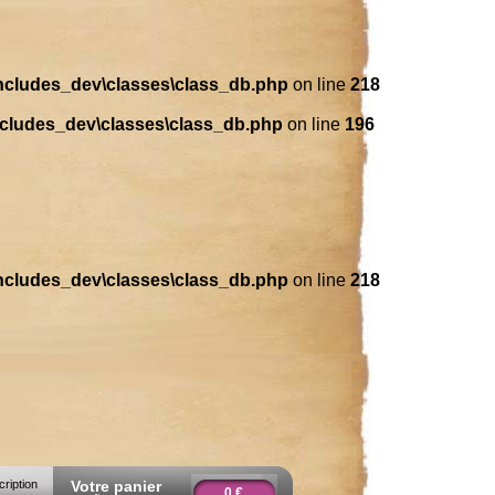
includes_dev\classes\class_db.php
on line
218
ncludes_dev\classes\class_db.php
on line
196
includes_dev\classes\class_db.php
on line
218
cription
Votre panier
0 €