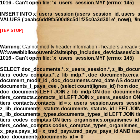
1016 - Can't open file: 'x_users_session.MYI' (errno: 145)
INSERT INTO x_users_session (users_session_id, users_se
VALUES ('aeabc6dd9fa500d8c5d1f25c0a3d301e', now(), '/inde
[TEP STOP]
Warning
: Cannot modify header information - headers already 
W:\www\bibliosouvenir2\site\php_includes_dev\classes\cla
1016 - Can't open file: 'x_users_session.MYI' (errno: 145)
SELECT doc_documents.*, x_users_session.*, z_lib_document
tiers_codes_comptas.*, z_lib_mdp.* , doc_documents.cre
document_modif_id , doc_documents.crea_date AS docume
documents_l_pays_cee , (select count(lignes_id) from 
doc_documents LEFT JOIN z_lib_mdp ON doc_documents.
tiers_contacts.contacts_id LEFT JOIN x_users_session 
tiers_contacts.contacts_id = x_users_session.users_ses
z_lib_documents_statuts.documents_statuts_id LEFT JO
z_lib_documents_types.documents_types_id LEFT JOIN tie
tiers_codes_comptas ON tiers_organismes.organismes_i
tiers_codes_comptas.codes_comptas_types_organismes_id
x_pays.pays_id = x_trad_pays.trad_pays_pays_id AND t
doc_documents.documents_id = '0'