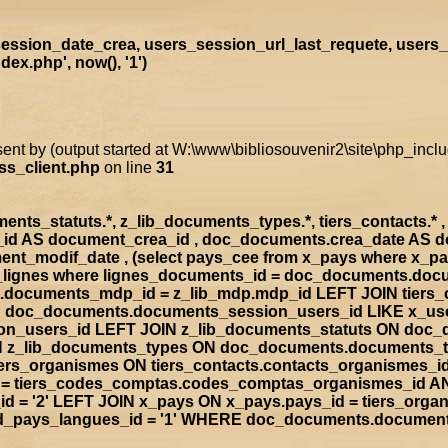
ssion_date_crea, users_session_url_last_requete, users_
x.php', now(), '1')
sent by (output started at W:\www\bibliosouvenir2\site\php_inc
ss_client.php
on line
31
s_statuts.*, z_lib_documents_types.*, tiers_contacts.* , t
a_id AS document_crea_id , doc_documents.crea_date AS 
nt_modif_date , (select pays_cee from x_pays where x_p
doc_lignes where lignes_documents_id = doc_documents.d
documents_mdp_id = z_lib_mdp.mdp_id LEFT JOIN tiers_
ON doc_documents.documents_session_users_id LIKE x_us
sion_users_id LEFT JOIN z_lib_documents_statuts ON doc
IN z_lib_documents_types ON doc_documents.documents_
rs_organismes ON tiers_contacts.contacts_organismes_id
d = tiers_codes_comptas.codes_comptas_organismes_id A
 = '2' LEFT JOIN x_pays ON x_pays.pays_id = tiers_org
rad_pays_langues_id = '1' WHERE doc_documents.documen