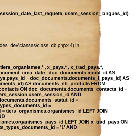
session_date_last_requete, users_session_langues_id)
ludes_dev\classes\class_db.php:44) in
iers_organismes.* , x_pays.* , x_trad_pays.*,
document_crea_date , doc_documents.modif_id AS
ays.pays_id = doc_documents.documents_l_pays_id) AS
ocuments_id) AS documents_nb_produits FROM
contacts ON doc_documents.documents_contacts_id =
ers_session.users_session_id AND
_documents.documents_statut_id =
types_documents_id =
 = tiers_organismes.organismes_id LEFT JOIN
ND
anismes.organismes_pays_id LEFT JOIN x_trad_pays ON
ts_types_documents_id = '1' AND