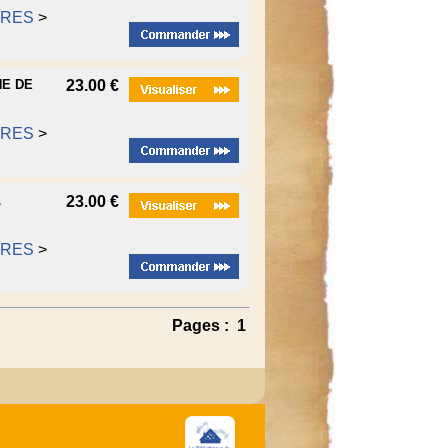
RRES
>
NE DE
23.00 €
RRES
>
L
23.00 €
RRES
>
Pages :
1