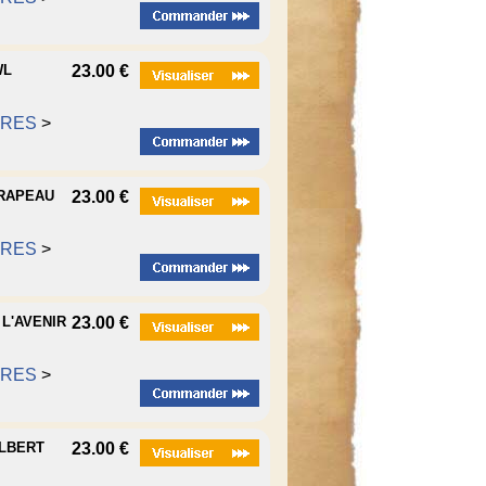
WL
23.00 €
RRES
>
DRAPEAU
23.00 €
RRES
>
 L'AVENIR
23.00 €
RRES
>
ALBERT
23.00 €