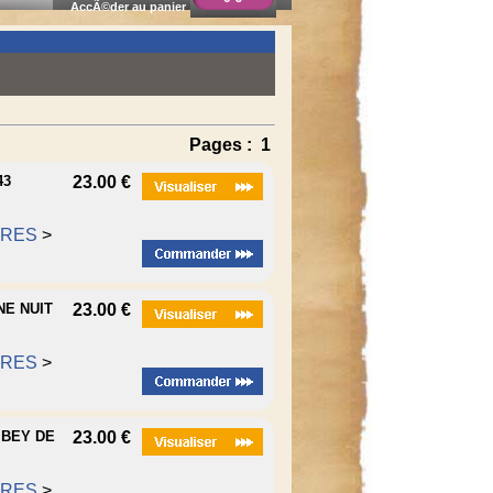
AccÃ©der au panier
Pages :
1
43
23.00 €
RRES
>
NE NUIT
23.00 €
RRES
>
 BEY DE
23.00 €
RRES
>