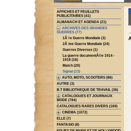
AFFICHES ET FEUILLETS
PUBLICITAIRES (41)
ALMANACH ET AGENDA (21)
ARCHIVES DES GRANDES
GUERRES (77)
1Ã¨re Guerre Mondiale (3)
A
2Ã¨me Guerre Mondiale (24)
Guerres Diverses (1)
La guerre documentÃ©e 1914 -
1918 (16)
Match (20)
Signal (13)
AUTO, MOTO, SCOOTERS (86)
AUTRE (3)
B.T BIBLIOTHEQUE DE TRAVAIL (36)
CATALOGUES ET JOURNAUX
MODE (784)
CATALOGUES RARES DIVERS (169)
CINEMA (1072)
ELLE (7)
FANTASIO (8)
FOLIES DE PARIS ET DE HOLLYWOOD