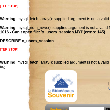
[TEP STOP]
Warning
: mysql_fetch_array(): supplied argument is not a vali
Warning
: mysql_num_rows(): supplied argument is not a valid
1016 - Can't open file: 'x_users_session.MYI' (errno: 145)
DESCRIBE x_users_session
[TEP STOP]
Warning
: mysql_fetch_array(): supplied argument is not a vali
ï»¿
L
C
Recherche