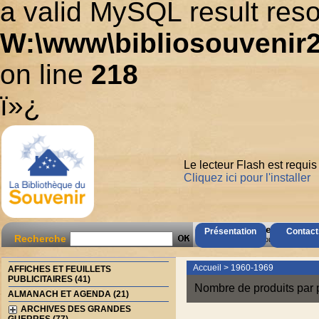
a valid MySQL result reso
W:\www\bibliosouvenir2
on line
218
ï»¿
Le lecteur Flash est requis
Cliquez ici pour l'installer
AccÃ¨s Client
Présentation
Contact
Recherche
Mot de passe oubliÃ© ?
Accueil
>
1960-1969
AFFICHES ET FEUILLETS
PUBLICITAIRES (41)
Nombre de produits par 
ALMANACH ET AGENDA (21)
ARCHIVES DES GRANDES