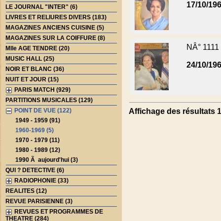
17/10/19
LE JOURNAL "INTER" (6)
LIVRES ET RELIURES DIVERS (183)
MAGAZINES ANCIENS CUISINE (5)
MAGAZINES SUR LA COIFFURE (8)
NÂ° 1111
Mlle AGE TENDRE (20)
MUSIC HALL (25)
24/10/19
NOIR ET BLANC (36)
NUIT ET JOUR (15)
PARIS MATCH (929)
PARTITIONS MUSICALES (129)
POINT DE VUE (122)
Affichage des résultats 1 
1949 - 1959 (91)
1960-1969 (5)
1970 - 1979 (11)
1980 - 1989 (12)
1990 Ã aujourd'hui (3)
QUI ? DETECTIVE (6)
RADIOPHONIE (33)
REALITES (12)
REVUE PARISIENNE (3)
REVUES ET PROGRAMMES DE
THEATRE (284)