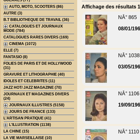
GUERRES (77)
Affichage des résultats 1 
AUTO, MOTO, SCOOTERS (86)
AUTRE (3)
NÂ° 865
B.T BIBLIOTHEQUE DE TRAVAIL (36)
CATALOGUES ET JOURNAUX
08/01/19
MODE (784)
CATALOGUES RARES DIVERS (169)
CINEMA (1072)
ELLE (7)
NÂ° 1038
FANTASIO (8)
FOLIES DE PARIS ET DE HOLLYWOOD
03/05/19
(31)
GRAVURE ET LITHOGRAPHIE (40)
IDOLES ET CELEBRITES (11)
JAZZ HOT/ JAZZ MAGAZINE (70)
NÂ° 1106
JOURNAUX ET MAGAZINES DIVERS
(24)
19/09/19
JOURNAUX ILLUSTRES (5158)
JOURS DE FRANCE (133)
L'ARTISAN PRATIQUE (41)
L'ILLUSTRATION (1138)
LA CHINE (15)
NÂ° 1110
LA VIE MARSEILLAISE (10)