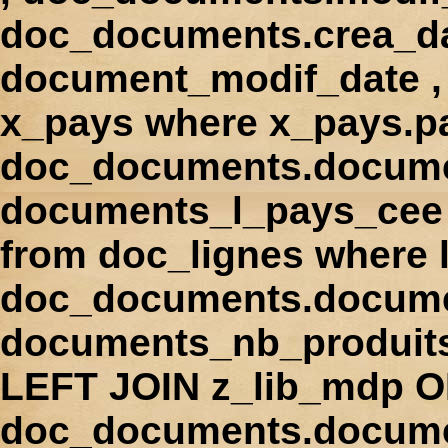
doc_documents.crea_d
document_modif_date , 
x_pays where x_pays.p
doc_documents.docume
documents_l_pays_cee ,
from doc_lignes where
doc_documents.docume
documents_nb_produi
LEFT JOIN z_lib_mdp 
doc_documents.docum