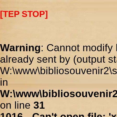
[TEP STOP]
Warning
: Cannot modify 
already sent by (output st
W:\www\bibliosouvenir2\s
in
W:\www\bibliosouvenir2
on line
31
1016 - Can't open file: 