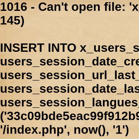
1016 - Can't open file: 
145)
INSERT INTO x_users_s
users_session_date_cr
users_session_url_last
users_session_date_las
users_session_langues
('33c09bde5eac99f912b9
'/index.php', now(), '1')