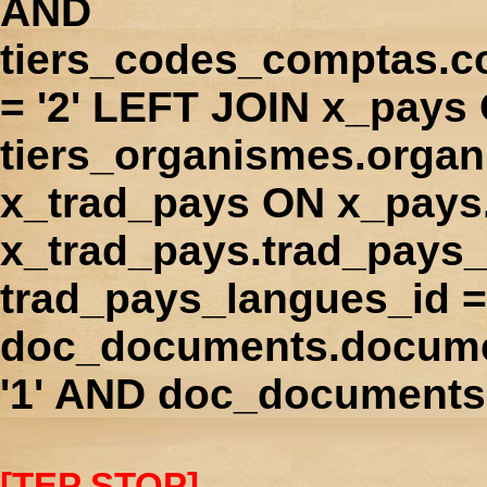
AND
tiers_codes_comptas.
= '2' LEFT JOIN x_pays
tiers_organismes.orga
x_trad_pays ON x_pays
x_trad_pays.trad_pays
trad_pays_langues_id 
doc_documents.docume
'1' AND doc_documents.
[TEP STOP]