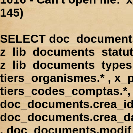
145)
SELECT doc_documents.
z_lib_documents_statut
z_lib_documents_types.*
tiers_organismes.* , x_p
tiers_codes_comptas.*, 
doc_documents.crea_id
doc_documents.crea_d
, doc_documents.modif