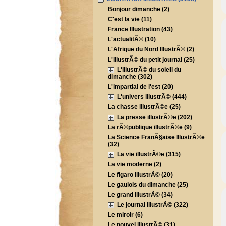
Bonjour dimanche (2)
C'est la vie (11)
France Illustration (43)
L'actualitÃ© (10)
L'Afrique du Nord IllustrÃ© (2)
L'illustrÃ© du petit journal (25)
L'illustrÃ© du soleil du
dimanche (302)
L'impartial de l'est (20)
L'univers illustrÃ© (444)
La chasse illustrÃ©e (25)
La presse illustrÃ©e (202)
La rÃ©publique illustrÃ©e (9)
La Science FranÃ§aise IllustrÃ©e
(32)
La vie illustrÃ©e (315)
La vie moderne (2)
Le figaro illustrÃ© (20)
Le gaulois du dimanche (25)
Le grand illustrÃ© (34)
Le journal illustrÃ© (322)
Le miroir (6)
Le nouvel illustrÃ© (31)