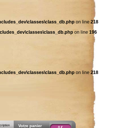
includes_dev\classes\class_db.php
on line
218
ncludes_dev\classes\class_db.php
on line
196
includes_dev\classes\class_db.php
on line
218
cription
Votre panier
0 €