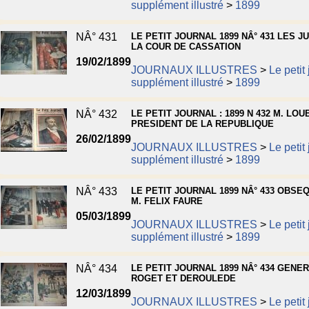
supplément illustré
>
1899
NÂ° 431
LE PETIT JOURNAL 1899 NÂ° 431 LES J
LA COUR DE CASSATION
19/02/1899
JOURNAUX ILLUSTRES
>
Le petit
supplément illustré
>
1899
NÂ° 432
LE PETIT JOURNAL : 1899 N 432 M. LOU
PRESIDENT DE LA REPUBLIQUE
26/02/1899
JOURNAUX ILLUSTRES
>
Le petit
supplément illustré
>
1899
NÂ° 433
LE PETIT JOURNAL 1899 NÂ° 433 OBSE
M. FELIX FAURE
05/03/1899
JOURNAUX ILLUSTRES
>
Le petit
supplément illustré
>
1899
NÂ° 434
LE PETIT JOURNAL 1899 NÂ° 434 GENE
ROGET ET DEROULEDE
12/03/1899
JOURNAUX ILLUSTRES
>
Le petit