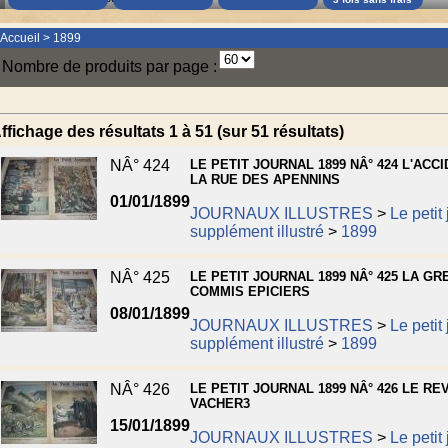
Accueil
>
1899
Nombre de produits par page :
ffichage des résultats 1 à 51 (sur 51 résultats)
NÂ° 424
LE PETIT JOURNAL 1899 NÂ° 424 L'ACC
LA RUE DES APENNINS
01/01/1899
JOURNAUX ILLUSTRES
>
Le petit
supplément illustré
>
1899
NÂ° 425
LE PETIT JOURNAL 1899 NÂ° 425 LA GR
COMMIS EPICIERS
08/01/1899
JOURNAUX ILLUSTRES
>
Le petit
supplément illustré
>
1899
NÂ° 426
LE PETIT JOURNAL 1899 NÂ° 426 LE RE
VACHER3
15/01/1899
JOURNAUX ILLUSTRES
>
Le petit