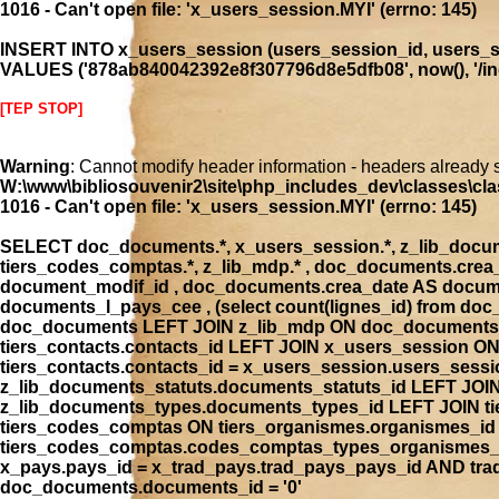
1016 - Can't open file: 'x_users_session.MYI' (errno: 145)
INSERT INTO x_users_session (users_session_id, users_se
VALUES ('878ab840042392e8f307796d8e5dfb08', now(), '/inde
[TEP STOP]
Warning
: Cannot modify header information - headers already 
W:\www\bibliosouvenir2\site\php_includes_dev\classes\cla
1016 - Can't open file: 'x_users_session.MYI' (errno: 145)
SELECT doc_documents.*, x_users_session.*, z_lib_document
tiers_codes_comptas.*, z_lib_mdp.* , doc_documents.cre
document_modif_id , doc_documents.crea_date AS docume
documents_l_pays_cee , (select count(lignes_id) from 
doc_documents LEFT JOIN z_lib_mdp ON doc_documents.
tiers_contacts.contacts_id LEFT JOIN x_users_session 
tiers_contacts.contacts_id = x_users_session.users_ses
z_lib_documents_statuts.documents_statuts_id LEFT JO
z_lib_documents_types.documents_types_id LEFT JOIN tie
tiers_codes_comptas ON tiers_organismes.organismes_i
tiers_codes_comptas.codes_comptas_types_organismes_id
x_pays.pays_id = x_trad_pays.trad_pays_pays_id AND t
doc_documents.documents_id = '0'