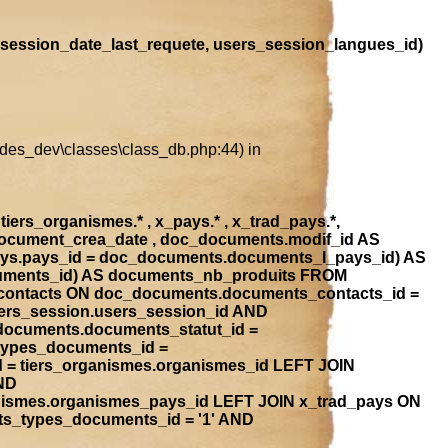
session_date_last_requete, users_session_langues_id)
ludes_dev\classes\class_db.php:44) in
iers_organismes.* , x_pays.* , x_trad_pays.*,
document_crea_date , doc_documents.modif_id AS
ays.pays_id = doc_documents.documents_l_pays_id) AS
ocuments_id) AS documents_nb_produits FROM
contacts ON doc_documents.documents_contacts_id =
ers_session.users_session_id AND
_documents.documents_statut_id =
types_documents_id =
 = tiers_organismes.organismes_id LEFT JOIN
ND
anismes.organismes_pays_id LEFT JOIN x_trad_pays ON
ts_types_documents_id = '1' AND