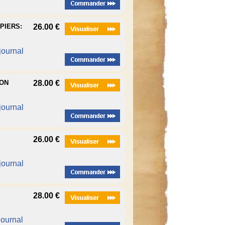
PIERS:
26.00 €
 journal
ION
28.00 €
 journal
26.00 €
 journal
28.00 €
journal