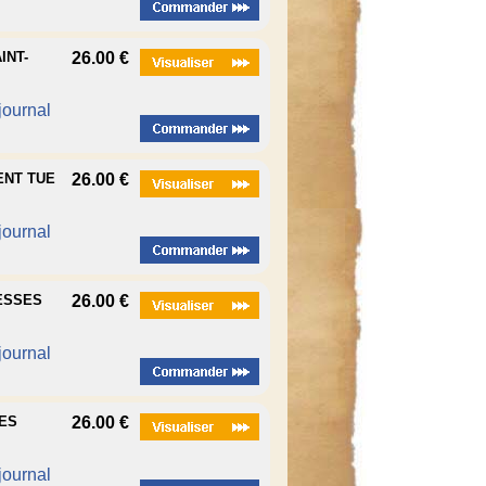
INT-
26.00 €
 journal
ENT TUE
26.00 €
 journal
CESSES
26.00 €
 journal
CES
26.00 €
 journal