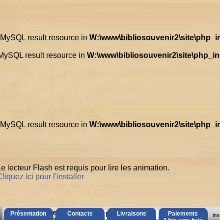
d MySQL result resource in
W:\www\bibliosouvenir2\site\php_
 MySQL result resource in
W:\www\bibliosouvenir2\site\php_i
d MySQL result resource in
W:\www\bibliosouvenir2\site\php_
e lecteur Flash est requis pour lire les animation.
liquez ici pour l'installer
AccÃ¨s Client
Présentation
Contacts
Livraisons
Paiements
ins
Mot de passe oubliÃ© ?
3 fois sans frais