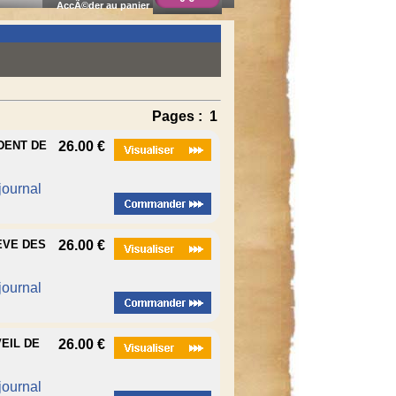
AccÃ©der au panier
Pages :
1
IDENT DE
26.00 €
 journal
EVE DES
26.00 €
 journal
VEIL DE
26.00 €
 journal