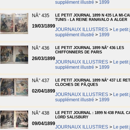
supplément illustré
>
1899
NÂ° 435
LE PETIT JOURNAL 1899 N 435 LA MI-C
TUNIS - LA REINE RANAVALO A ALGER
19/03/1899
JOURNAUX ILLUSTRES
>
Le petit
supplément illustré
>
1899
NÂ° 436
LE PETIT JOURNAL 1899 NÂ° 436 LES
CHIFFONNIERS DE PARIS
26/03/1899
JOURNAUX ILLUSTRES
>
Le petit
supplément illustré
>
1899
NÂ° 437
LE PETIT JOURNAL 1899 NÂ° 437 LE R
CLOCHES DE PÃ‚QUES
02/04/1899
JOURNAUX ILLUSTRES
>
Le petit
supplément illustré
>
1899
NÂ° 438
LE PETIT JOURNAL : 1899 N 438 PAUL 
LORD SALISBURY
09/04/1899
JOURNAUX ILLUSTRES
>
Le petit