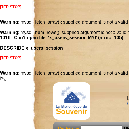
[TEP STOP]
Warning
: mysql_fetch_array(): supplied argument is not a vali
Warning
: mysql_num_rows(): supplied argument is not a valid
1016 - Can't open file: 'x_users_session.MYI' (errno: 145)
DESCRIBE x_users_session
[TEP STOP]
Warning
: mysql_fetch_array(): supplied argument is not a vali
ï»¿
L
C
Recherche