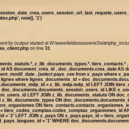
ssion_date_crea, users_session_url_last_requete, users_
x.php', now(), '1')
sent by (output started at W:\www\bibliosouvenir2\site\php_inc
ss_client.php
on line
31
s_statuts.*, z_lib_documents_types.*, tiers_contacts.* , t
a_id AS document_crea_id , doc_documents.crea_date AS 
nt_modif_date , (select pays_cee from x_pays where x_p
doc_lignes where lignes_documents_id = doc_documents.d
documents_mdp_id = z_lib_mdp.mdp_id LEFT JOIN tiers_
ON doc_documents.documents_session_users_id LIKE x_us
sion_users_id LEFT JOIN z_lib_documents_statuts ON doc
IN z_lib_documents_types ON doc_documents.documents_
rs_organismes ON tiers_contacts.contacts_organismes_id
d = tiers_codes_comptas.codes_comptas_organismes_id A
 = '2' LEFT JOIN x_pays ON x_pays.pays_id = tiers_org
rad_pays_langues_id = '1' WHERE doc_documents.documen