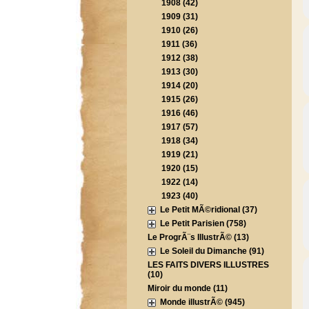
1908 (42)
1909 (31)
1910 (26)
1911 (36)
1912 (38)
1913 (30)
1914 (20)
1915 (26)
1916 (46)
1917 (57)
1918 (34)
1919 (21)
1920 (15)
1922 (14)
1923 (40)
Le Petit MÃ©ridional (37)
Le Petit Parisien (758)
Le ProgrÃ¨s IllustrÃ© (13)
Le Soleil du Dimanche (91)
LES FAITS DIVERS ILLUSTRES
(10)
Miroir du monde (11)
Monde illustrÃ© (945)