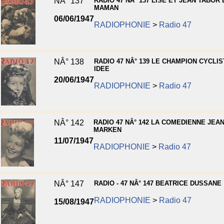
NÂ° 137
RADIO 47 NÂ° 137 LISE ET JEAN TABOR
MAMAN
06/06/1947
RADIOPHONIE
>
Radio 47
NÂ° 138
RADIO 47 NÂ° 139 LE CHAMPION CYCLIS
IDEE
20/06/1947
RADIOPHONIE
>
Radio 47
NÂ° 142
RADIO 47 NÂ° 142 LA COMEDIENNE JEA
MARKEN
11/07/1947
RADIOPHONIE
>
Radio 47
NÂ° 147
RADIO - 47 NÂ° 147 BEATRICE DUSSANE
RADIOPHONIE
>
Radio 47
15/08/1947