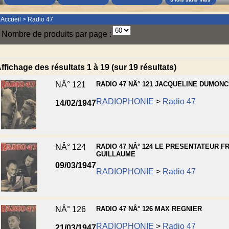
Accueil
>
Radio 47
Nombre de produits par page :
ffichage des résultats 1 à 19 (sur 19 résultats)
NÂ° 121
RADIO 47 NÂ° 121 JACQUELINE DUMON
RADIOPHONIE
>
Radio 47
14/02/1947
NÂ° 124
RADIO 47 NÂ° 124 LE PRESENTATEUR F
GUILLAUME
09/03/1947
RADIOPHONIE
>
Radio 47
NÂ° 126
RADIO 47 NÂ° 126 MAX REGNIER
RADIOPHONIE
>
Radio 47
21/03/1947