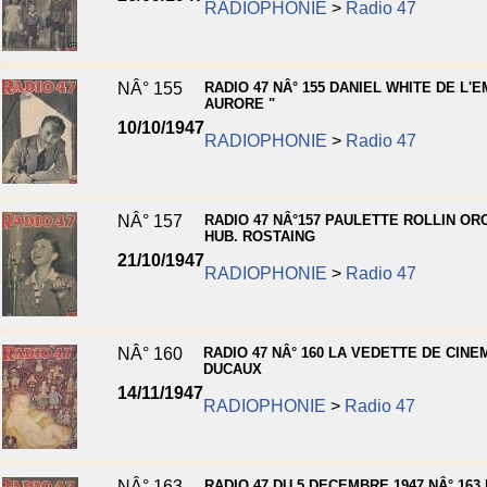
RADIOPHONIE
>
Radio 47
NÂ° 155
RADIO 47 NÂ° 155 DANIEL WHITE DE L'E
AURORE "
10/10/1947
RADIOPHONIE
>
Radio 47
NÂ° 157
RADIO 47 NÂ°157 PAULETTE ROLLIN O
HUB. ROSTAING
21/10/1947
RADIOPHONIE
>
Radio 47
NÂ° 160
RADIO 47 NÂ° 160 LA VEDETTE DE CINE
DUCAUX
14/11/1947
RADIOPHONIE
>
Radio 47
NÂ° 163
RADIO 47 DU 5 DECEMBRE 1947 NÂ° 163