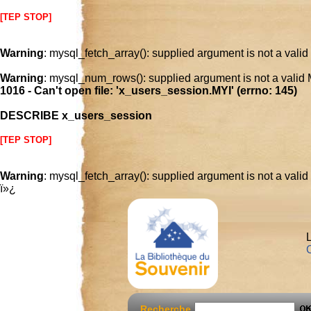
[TEP STOP]
Warning
: mysql_fetch_array(): supplied argument is not a vali
Warning
: mysql_num_rows(): supplied argument is not a valid
1016 - Can't open file: 'x_users_session.MYI' (errno: 145)
DESCRIBE x_users_session
[TEP STOP]
Warning
: mysql_fetch_array(): supplied argument is not a vali
ï»¿
L
C
Recherche