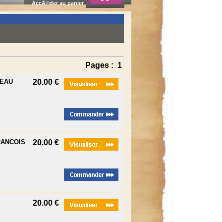
AccÃ©der au panier
Pages :
1
CEAU
20.00 €
RANCOIS
20.00 €
20.00 €