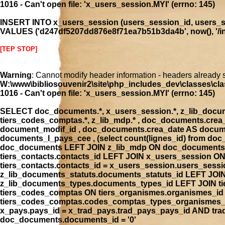
1016 - Can't open file: 'x_users_session.MYI' (errno: 145)
INSERT INTO x_users_session (users_session_id, users_se
VALUES ('d247df5207dd876e8f71ea7b51b3da4b', now(), '/inde
[TEP STOP]
Warning
: Cannot modify header information - headers already 
W:\www\bibliosouvenir2\site\php_includes_dev\classes\cla
1016 - Can't open file: 'x_users_session.MYI' (errno: 145)
SELECT doc_documents.*, x_users_session.*, z_lib_document
tiers_codes_comptas.*, z_lib_mdp.* , doc_documents.cre
document_modif_id , doc_documents.crea_date AS docume
documents_l_pays_cee , (select count(lignes_id) from 
doc_documents LEFT JOIN z_lib_mdp ON doc_documents.
tiers_contacts.contacts_id LEFT JOIN x_users_session 
tiers_contacts.contacts_id = x_users_session.users_ses
z_lib_documents_statuts.documents_statuts_id LEFT JO
z_lib_documents_types.documents_types_id LEFT JOIN tie
tiers_codes_comptas ON tiers_organismes.organismes_i
tiers_codes_comptas.codes_comptas_types_organismes_id
x_pays.pays_id = x_trad_pays.trad_pays_pays_id AND t
doc_documents.documents_id = '0'