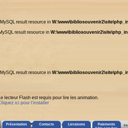
d MySQL result resource in
W:\www\bibliosouvenir2\site\php_
 MySQL result resource in
W:\www\bibliosouvenir2\site\php_i
d MySQL result resource in
W:\www\bibliosouvenir2\site\php_
e lecteur Flash est requis pour lire les animation.
liquez ici pour l'installer
AccÃ¨s Client
Présentation
Contacts
Livraisons
Paiements
ins
Mot de passe oubliÃ© ?
3 fois sans frais