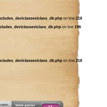
includes_dev\classes\class_db.php
on line
218
ncludes_dev\classes\class_db.php
on line
196
includes_dev\classes\class_db.php
on line
218
cription
Votre panier
0 €