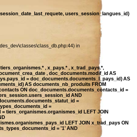
session_date_last_requete, users_session_langues_id)
ludes_dev\classes\class_db.php:44) in
iers_organismes.* , x_pays.* , x_trad_pays.*,
document_crea_date , doc_documents.modif_id AS
ays.pays_id = doc_documents.documents_l_pays_id) AS
ocuments_id) AS documents_nb_produits FROM
contacts ON doc_documents.documents_contacts_id =
ers_session.users_session_id AND
_documents.documents_statut_id =
types_documents_id =
 = tiers_organismes.organismes_id LEFT JOIN
ND
anismes.organismes_pays_id LEFT JOIN x_trad_pays ON
ts_types_documents_id = '1' AND