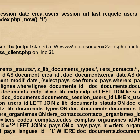
ssion_date_crea, users_session_url_last_requete, users_
x.php', now(), '1')
sent by (output started at W:\www\bibliosouvenir2\site\php_inc
ss_client.php
on line
31
s_statuts.*, z_lib_documents_types.*, tiers_contacts.* , t
a_id AS document_crea_id , doc_documents.crea_date AS 
nt_modif_date , (select pays_cee from x_pays where x_p
doc_lignes where lignes_documents_id = doc_documents.d
documents_mdp_id = z_lib_mdp.mdp_id LEFT JOIN tiers_
ON doc_documents.documents_session_users_id LIKE x_us
sion_users_id LEFT JOIN z_lib_documents_statuts ON doc
IN z_lib_documents_types ON doc_documents.documents_
rs_organismes ON tiers_contacts.contacts_organismes_id
d = tiers_codes_comptas.codes_comptas_organismes_id A
 = '2' LEFT JOIN x_pays ON x_pays.pays_id = tiers_org
rad_pays_langues_id = '1' WHERE doc_documents.documen