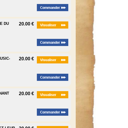
NE DU
20.00 €
USIC-
20.00 €
ENANT
20.00 €