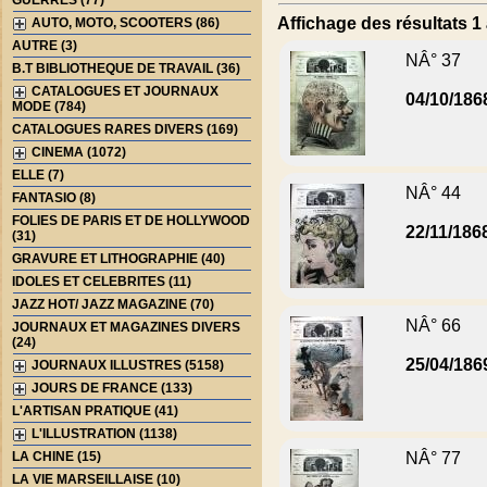
GUERRES (77)
Affichage des résultats 1 
AUTO, MOTO, SCOOTERS (86)
AUTRE (3)
NÂ° 37
B.T BIBLIOTHEQUE DE TRAVAIL (36)
CATALOGUES ET JOURNAUX
04/10/186
MODE (784)
CATALOGUES RARES DIVERS (169)
CINEMA (1072)
ELLE (7)
NÂ° 44
FANTASIO (8)
FOLIES DE PARIS ET DE HOLLYWOOD
22/11/186
(31)
GRAVURE ET LITHOGRAPHIE (40)
IDOLES ET CELEBRITES (11)
JAZZ HOT/ JAZZ MAGAZINE (70)
NÂ° 66
JOURNAUX ET MAGAZINES DIVERS
(24)
25/04/186
JOURNAUX ILLUSTRES (5158)
JOURS DE FRANCE (133)
L'ARTISAN PRATIQUE (41)
L'ILLUSTRATION (1138)
LA CHINE (15)
NÂ° 77
LA VIE MARSEILLAISE (10)