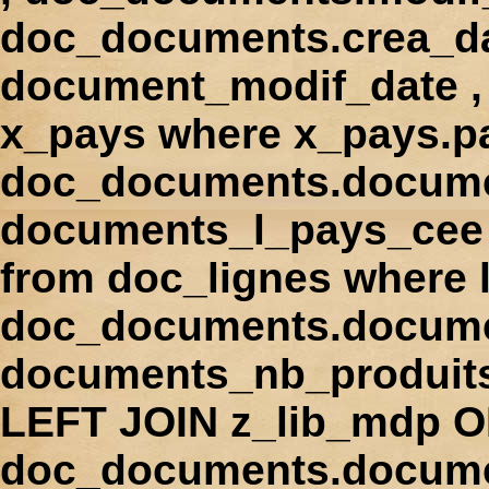
doc_documents.crea_d
document_modif_date , 
x_pays where x_pays.p
doc_documents.docume
documents_l_pays_cee ,
from doc_lignes where
doc_documents.docume
documents_nb_produi
LEFT JOIN z_lib_mdp 
doc_documents.docum