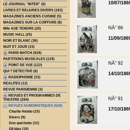
10/07/186
LE JOURNAL "INTER" (6)
LIVRES ET RELIURES DIVERS (183)
MAGAZINES ANCIENS CUISINE (5)
MAGAZINES SUR LA COIFFURE (8)
NÂ° 86
Mlle AGE TENDRE (20)
MUSIC HALL (25)
11/09/186
NOIR ET BLANC (36)
NUIT ET JOUR (15)
PARIS MATCH (929)
PARTITIONS MUSICALES (129)
NÂ° 92
POINT DE VUE (122)
QUI ? DETECTIVE (6)
14/10/186
RADIOPHONIE (33)
REALITES (12)
REVUE PARISIENNE (3)
REVUES ET PROGRAMMES DE
NÂ° 91
THEATRE (284)
REVUES HUMORISTIQUES (520)
17/10/186
Charlie Hebdo (15)
Divers (9)
Don quichotte (31)
Gil blas (19)