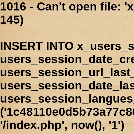
1016 - Can't open file: 
145)
INSERT INTO x_users_s
users_session_date_cr
users_session_url_last
users_session_date_las
users_session_langues
('1c48110e0d5b73a77c8
'/index.php', now(), '1')