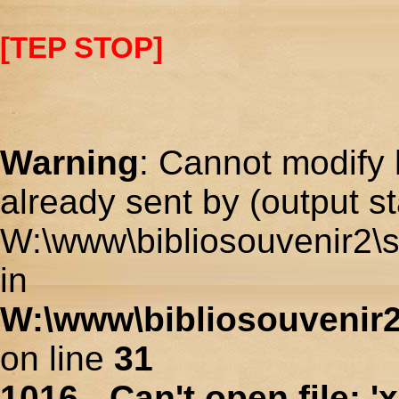
[TEP STOP]
Warning
: Cannot modify 
already sent by (output st
W:\www\bibliosouvenir2\s
in
W:\www\bibliosouvenir2
on line
31
1016 - Can't open file: 