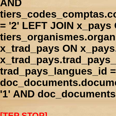
AND
tiers_codes_comptas.
= '2' LEFT JOIN x_pays
tiers_organismes.orga
x_trad_pays ON x_pays
x_trad_pays.trad_pays
trad_pays_langues_id 
doc_documents.docume
'1' AND doc_documents.
[TEP STOP]