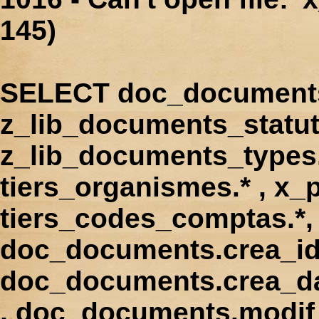
145)
SELECT doc_documents.
z_lib_documents_statut
z_lib_documents_types.*
tiers_organismes.* , x_p
tiers_codes_comptas.*, 
doc_documents.crea_id
doc_documents.crea_d
, doc_documents.modif