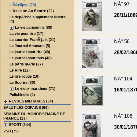
NÂ° 97
L'Ã©clipse (29)
L'Assiette Au Beurre (22)
28/11/186
La depÃªche supplement illustre
(4)
La vie parisienne (88)
La vie pour rire (17)
Le courrier FranÃ§ais (21)
NÂ° 58
Le Journal Amusant (5)
Le journal pour rire (48)
28/02/186
Le journal pour tous (48)
Le pÃªle mÃªle (27)
Le Rire (22)
Le rire rouge (10)
NÂ° 104
Le Sourire (30)
Le vieux marcheur (71)
16/01/187
Polichinelle (4)
REVUES MILITAIRES (34)
SALUT LES COPAINS (66)
SEMAINE DU MONDE/SEMAINE DE
NÂ° 106
FRANCE (13)
SPORT (844)
30/01/187
VSD (75)