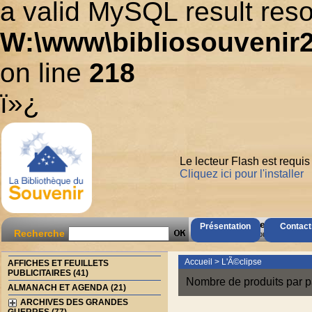
a valid MySQL result reso
W:\www\bibliosouvenir2
on line
218
ï»¿
Le lecteur Flash est requis
Cliquez ici pour l'installer
AccÃ¨s Client
Présentation
Contact
Recherche
Mot de passe oubliÃ© ?
Accueil
>
L'Ã©clipse
AFFICHES ET FEUILLETS
PUBLICITAIRES (41)
Nombre de produits par p
ALMANACH ET AGENDA (21)
ARCHIVES DES GRANDES