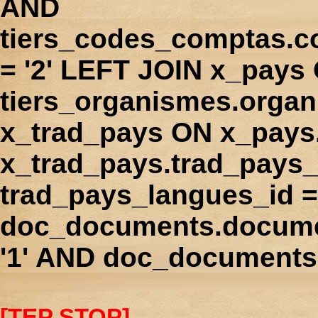
AND
tiers_codes_comptas.
= '2' LEFT JOIN x_pays
tiers_organismes.orga
x_trad_pays ON x_pays
x_trad_pays.trad_pays
trad_pays_langues_id 
doc_documents.docume
'1' AND doc_documents.
[TEP STOP]