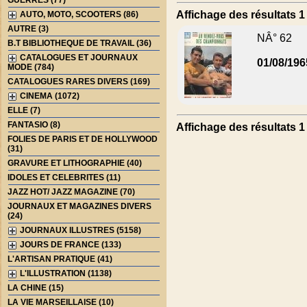
GUERRES (77)
Affichage des résultats 1 
AUTO, MOTO, SCOOTERS (86)
AUTRE (3)
NÂ° 62
B.T BIBLIOTHEQUE DE TRAVAIL (36)
CATALOGUES ET JOURNAUX
01/08/196
MODE (784)
CATALOGUES RARES DIVERS (169)
CINEMA (1072)
ELLE (7)
FANTASIO (8)
Affichage des résultats 1 
FOLIES DE PARIS ET DE HOLLYWOOD
(31)
GRAVURE ET LITHOGRAPHIE (40)
IDOLES ET CELEBRITES (11)
JAZZ HOT/ JAZZ MAGAZINE (70)
JOURNAUX ET MAGAZINES DIVERS
(24)
JOURNAUX ILLUSTRES (5158)
JOURS DE FRANCE (133)
L'ARTISAN PRATIQUE (41)
L'ILLUSTRATION (1138)
LA CHINE (15)
LA VIE MARSEILLAISE (10)