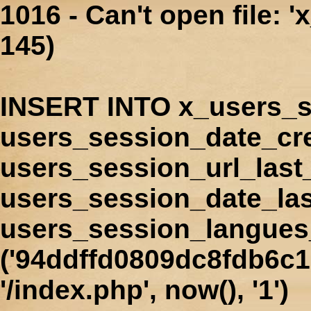
1016 - Can't open file: 
145)
INSERT INTO x_users_s
users_session_date_cr
users_session_url_last
users_session_date_las
users_session_langues
('94ddffd0809dc8fdb6c1
'/index.php', now(), '1')