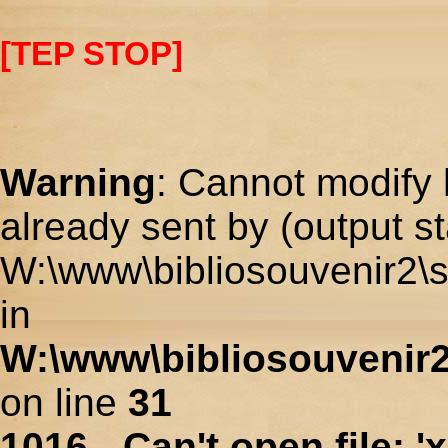
[TEP STOP]
Warning
: Cannot modify 
already sent by (output st
W:\www\bibliosouvenir2\s
in
W:\www\bibliosouvenir2
on line
31
1016 - Can't open file: 