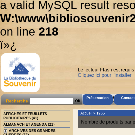
a valid MySQL result reso
W:\www\bibliosouvenir2
on line
218
ï»¿
Le lecteur Flash est requis
Cliquez ici pour l'installer
AccÃ¨s Client
Présentation
Contact
Recherche
Mot de passe oubliÃ© ?
Accueil
>
1965
AFFICHES ET FEUILLETS
PUBLICITAIRES (41)
Nombre de produits par p
ALMANACH ET AGENDA (21)
ARCHIVES DES GRANDES