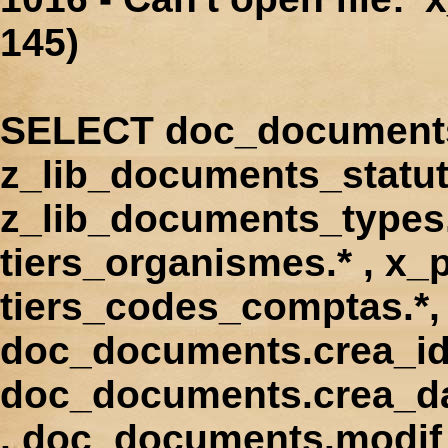
145)
SELECT doc_documents.
z_lib_documents_statut
z_lib_documents_types.*
tiers_organismes.* , x_p
tiers_codes_comptas.*, 
doc_documents.crea_id
doc_documents.crea_d
, doc_documents.modif