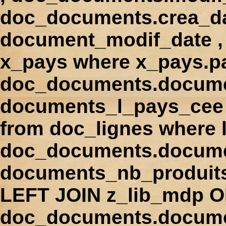
doc_documents.crea_d
document_modif_date , 
x_pays where x_pays.p
doc_documents.docume
documents_l_pays_cee ,
from doc_lignes where
doc_documents.docume
documents_nb_produi
LEFT JOIN z_lib_mdp 
doc_documents.docum