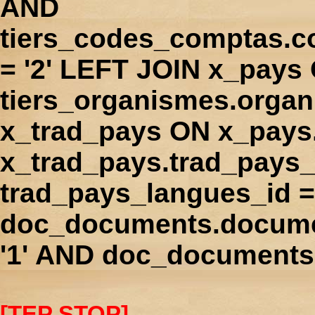
AND
tiers_codes_comptas.
= '2' LEFT JOIN x_pays
tiers_organismes.orga
x_trad_pays ON x_pays
x_trad_pays.trad_pays
trad_pays_langues_id 
doc_documents.docume
'1' AND doc_documents.
[TEP STOP]