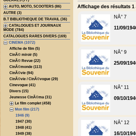
GUERRES (77)
Affichage des résultats 1 
AUTO, MOTO, SCOOTERS (86)
AUTRE (3)
NÂ° 7
B.T BIBLIOTHEQUE DE TRAVAIL (36)
CATALOGUES ET JOURNAUX
11/09/194
MODE (784)
CATALOGUES RARES DIVERS (169)
CINEMA (1072)
Affiche de film (5)
NÂ° 9
CinÃ© miroir (5)
CinÃ© Revue (22)
25/09/194
CinÃ©monde (113)
CinÃ©vie (94)
CinÃ©vie / CinÃ©vogue (29)
Cinevogue (41)
NÂ° 11
Divers (15)
Jeunesse CinÃ©ma (31)
09/10/194
Le film complet (458)
Mon film (217)
1946 (9)
1947 (30)
NÂ° 12
1948 (41)
16/10/194
1949 (38)