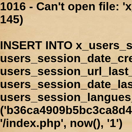
1016 - Can't open file: 
145)
INSERT INTO x_users_s
users_session_date_cr
users_session_url_last
users_session_date_las
users_session_langues
('b36ca4909b5bc3ca8d40
'/index.php', now(), '1')