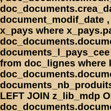
doc_documents.crea_d
document_modif_date , 
x_pays where x_pays.p
doc_documents.docume
documents_l_pays_cee ,
from doc_lignes where
doc_documents.docume
documents_nb_produi
LEFT JOIN z_lib_mdp 
doc_documents.docum