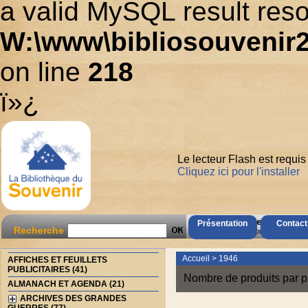
a valid MySQL result reso
W:\www\bibliosouvenir2
on line
218
ï»¿
Le lecteur Flash est requis
Cliquez ici pour l'installer
AccÃ¨s Client
Présentation
Contact
Recherche
Mot de passe oubliÃ© ?
Accueil
>
1946
AFFICHES ET FEUILLETS
PUBLICITAIRES (41)
Nombre de produits par p
ALMANACH ET AGENDA (21)
ARCHIVES DES GRANDES