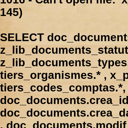
145)
SELECT doc_documents.
z_lib_documents_statut
z_lib_documents_types.*
tiers_organismes.* , x_p
tiers_codes_comptas.*, 
doc_documents.crea_id
doc_documents.crea_d
, doc_documents.modif