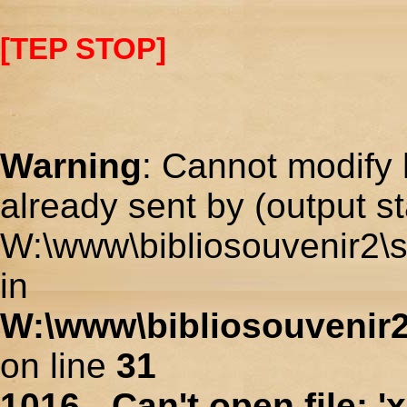
[TEP STOP]
Warning
: Cannot modify 
already sent by (output st
W:\www\bibliosouvenir2\s
in
W:\www\bibliosouvenir2
on line
31
1016 - Can't open file: 