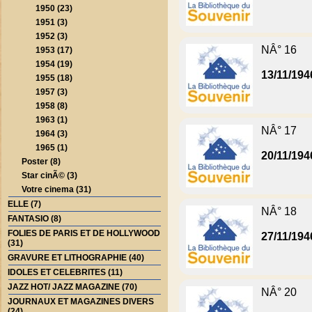
1950 (23)
1951 (3)
1952 (3)
NÂ° 16
1953 (17)
1954 (19)
13/11/194
1955 (18)
1957 (3)
1958 (8)
1963 (1)
NÂ° 17
1964 (3)
1965 (1)
20/11/194
Poster (8)
Star cinÃ© (3)
Votre cinema (31)
ELLE (7)
NÂ° 18
FANTASIO (8)
FOLIES DE PARIS ET DE HOLLYWOOD
27/11/194
(31)
GRAVURE ET LITHOGRAPHIE (40)
IDOLES ET CELEBRITES (11)
JAZZ HOT/ JAZZ MAGAZINE (70)
NÂ° 20
JOURNAUX ET MAGAZINES DIVERS
(24)