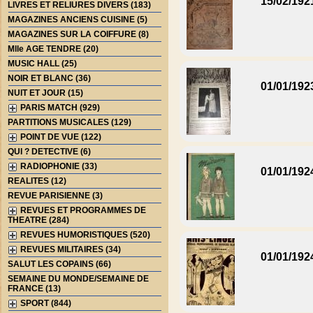
15/02/192
LIVRES ET RELIURES DIVERS (183)
MAGAZINES ANCIENS CUISINE (5)
MAGAZINES SUR LA COIFFURE (8)
Mlle AGE TENDRE (20)
MUSIC HALL (25)
NOIR ET BLANC (36)
01/01/192
NUIT ET JOUR (15)
PARIS MATCH (929)
PARTITIONS MUSICALES (129)
POINT DE VUE (122)
QUI ? DETECTIVE (6)
RADIOPHONIE (33)
01/01/192
REALITES (12)
REVUE PARISIENNE (3)
REVUES ET PROGRAMMES DE
THEATRE (284)
REVUES HUMORISTIQUES (520)
REVUES MILITAIRES (34)
01/01/192
SALUT LES COPAINS (66)
SEMAINE DU MONDE/SEMAINE DE
FRANCE (13)
SPORT (844)