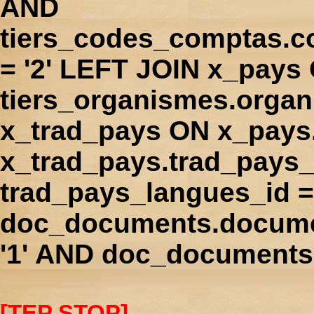
AND
tiers_codes_comptas.
= '2' LEFT JOIN x_pays
tiers_organismes.orga
x_trad_pays ON x_pays
x_trad_pays.trad_pays
trad_pays_langues_id 
doc_documents.docume
'1' AND doc_documents.
[TEP STOP]