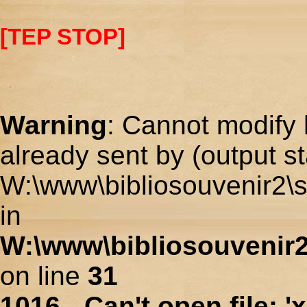
[TEP STOP]
Warning
: Cannot modify 
already sent by (output st
W:\www\bibliosouvenir2\s
in
W:\www\bibliosouvenir2
on line
31
1016 - Can't open file: 