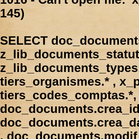
145)
SELECT doc_documents.
z_lib_documents_statut
z_lib_documents_types.*
tiers_organismes.* , x_p
tiers_codes_comptas.*, 
doc_documents.crea_id
doc_documents.crea_d
, doc_documents.modif