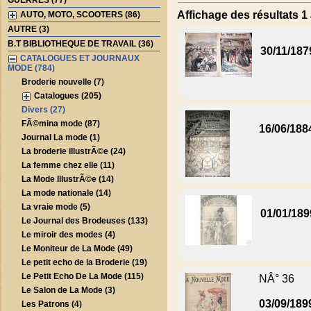
GUERRES (77)
Affichage des résultats 1 
AUTO, MOTO, SCOOTERS (86)
AUTRE (3)
B.T BIBLIOTHEQUE DE TRAVAIL (36)
30/11/187
CATALOGUES ET JOURNAUX
MODE (784)
Broderie nouvelle (7)
Catalogues (205)
Divers (27)
FÃ©mina mode (87)
16/06/188
Journal La mode (1)
La broderie illustrÃ©e (24)
La femme chez elle (11)
La Mode IllustrÃ©e (14)
La mode nationale (14)
La vraie mode (5)
01/01/189
Le Journal des Brodeuses (133)
Le miroir des modes (4)
Le Moniteur de La Mode (49)
Le petit echo de la Broderie (19)
Le Petit Echo De La Mode (115)
NÂ° 36
Le Salon de La Mode (3)
03/09/189
Les Patrons (4)