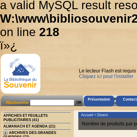
a valid MySQL result reso
W:\www\bibliosouvenir2
on line
218
ï»¿
Le lecteur Flash est requis
Cliquez ici pour l'installer
AccÃ¨s Client
Présentation
Contact
Recherche
Mot de passe oubliÃ© ?
Accueil
>
Divers
AFFICHES ET FEUILLETS
PUBLICITAIRES (41)
Nombre de produits par p
ALMANACH ET AGENDA (21)
ARCHIVES DES GRANDES