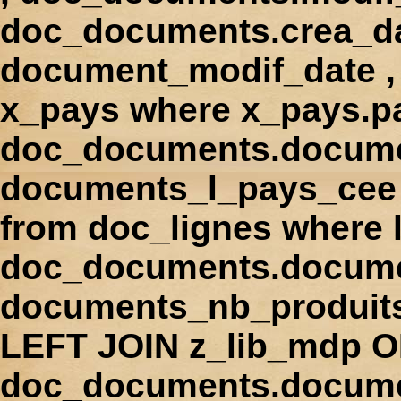
doc_documents.crea_d
document_modif_date , 
x_pays where x_pays.p
doc_documents.docume
documents_l_pays_cee ,
from doc_lignes where
doc_documents.docume
documents_nb_produi
LEFT JOIN z_lib_mdp 
doc_documents.docum