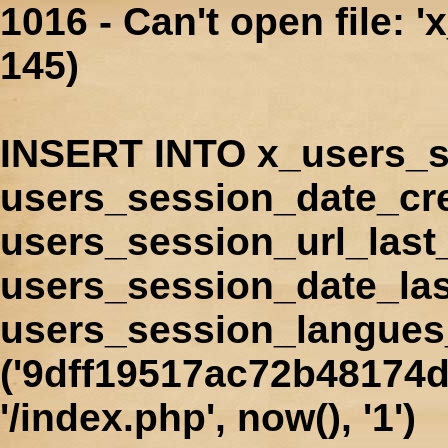
1016 - Can't open file: 
145)
INSERT INTO x_users_s
users_session_date_cr
users_session_url_last
users_session_date_las
users_session_langues
('9dff19517ac72b48174d
'/index.php', now(), '1')