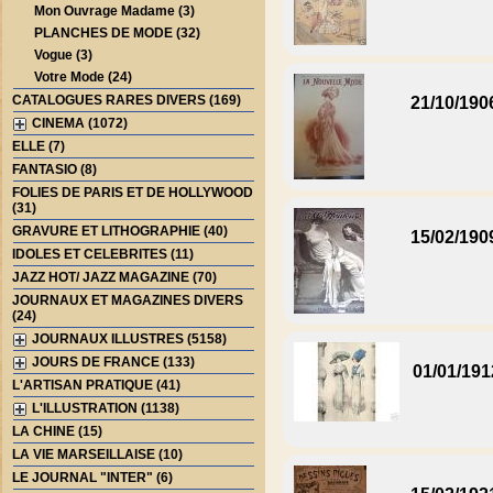
Mon Ouvrage Madame (3)
PLANCHES DE MODE (32)
Vogue (3)
Votre Mode (24)
CATALOGUES RARES DIVERS (169)
21/10/190
CINEMA (1072)
ELLE (7)
FANTASIO (8)
FOLIES DE PARIS ET DE HOLLYWOOD
(31)
GRAVURE ET LITHOGRAPHIE (40)
15/02/190
IDOLES ET CELEBRITES (11)
JAZZ HOT/ JAZZ MAGAZINE (70)
JOURNAUX ET MAGAZINES DIVERS
(24)
JOURNAUX ILLUSTRES (5158)
JOURS DE FRANCE (133)
01/01/191
L'ARTISAN PRATIQUE (41)
L'ILLUSTRATION (1138)
LA CHINE (15)
LA VIE MARSEILLAISE (10)
LE JOURNAL "INTER" (6)