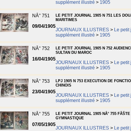
supplément illustré
>
1905
NÂ° 751
LE PETIT JOURNAL 1905 N 751 LES DO
MARITIMES
09/04/1905
JOURNAUX ILLUSTRES
>
Le petit
supplément illustré
>
1905
NÂ° 752
LE PETIT JOURNAL 1905 N 752 AUDIENC
SULTAN DU MAROC
16/04/1905
JOURNAUX ILLUSTRES
>
Le petit
supplément illustré
>
1905
NÂ° 753
LPJ 1905 N 753 EXECUTION DE FONCTI
CHINOIS
23/04/1905
JOURNAUX ILLUSTRES
>
Le petit
supplément illustré
>
1905
NÂ° 755
LE PETIT JOURNAL 1905 NÂ° 755 FÃŠTE
GYMNASTIQUE
07/05/1905
JOURNAUX ILLUSTRES
>
Le petit