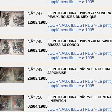
supplément illustré
>
1905
NÂ° 747
LE PETIT JOURNAL 1905 N 747 SONORA 
PEAUX- ROUGES DU MEXIQUE
12/03/1905
JOURNAUX ILLUSTRES
>
Le petit
supplément illustré
>
1905
NÂ° 748
LE PETIT JOURNAL 1905 N 748 M. SAV
BRAZZA AU CONGO
19/03/1905
JOURNAUX ILLUSTRES
>
Le petit
supplément illustré
>
1905
NÂ° 749
LE PETIT JOURNAL NÂ° 749 LA GUERRE
JAPONAISE
26/03/1905
JOURNAUX ILLUSTRES
>
Le petit
supplément illustré
>
1905
NÂ° 750
LE PETIT JOURNAL NÂ° 750 LE GENERA
LINIEVITCH
02/04/1905
JOURNAUX ILLUSTRES
>
Le petit