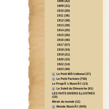
1908 (42)
1909 (31)
1910 (26)
1911 (36)
1912 (38)
1913 (30)
1914 (20)
1915 (26)
1916 (46)
1917 (57)
1918 (34)
1919 (21)
1920 (15)
1922 (14)
1923 (40)
Le Petit MÃ©ridional (37)
Le Petit Parisien (758)
Le ProgrÃ¨s IllustrÃ© (13)
Le Soleil du Dimanche (91)
LES FAITS DIVERS ILLUSTRES
(10)
Miroir du monde (11)
Monde illustrÃ© (945)