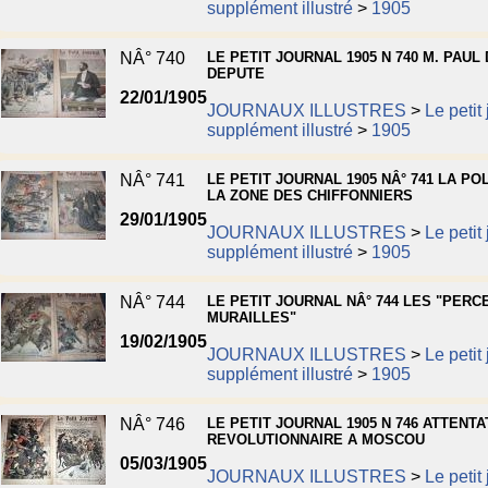
supplément illustré
>
1905
NÂ° 740
LE PETIT JOURNAL 1905 N 740 M. PAU
DEPUTE
22/01/1905
JOURNAUX ILLUSTRES
>
Le petit
supplément illustré
>
1905
NÂ° 741
LE PETIT JOURNAL 1905 NÂ° 741 LA PO
LA ZONE DES CHIFFONNIERS
29/01/1905
JOURNAUX ILLUSTRES
>
Le petit
supplément illustré
>
1905
NÂ° 744
LE PETIT JOURNAL NÂ° 744 LES "PERC
MURAILLES"
19/02/1905
JOURNAUX ILLUSTRES
>
Le petit
supplément illustré
>
1905
NÂ° 746
LE PETIT JOURNAL 1905 N 746 ATTENTA
REVOLUTIONNAIRE A MOSCOU
05/03/1905
JOURNAUX ILLUSTRES
>
Le petit