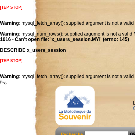
[TEP STOP]
Warning
: mysql_fetch_array(): supplied argument is not a vali
Warning
: mysql_num_rows(): supplied argument is not a valid
1016 - Can't open file: 'x_users_session.MYI' (errno: 145)
DESCRIBE x_users_session
[TEP STOP]
Warning
: mysql_fetch_array(): supplied argument is not a vali
ï»¿
L
C
Recherche