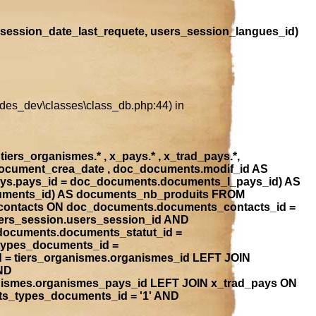
session_date_last_requete, users_session_langues_id)
ludes_dev\classes\class_db.php:44) in
iers_organismes.* , x_pays.* , x_trad_pays.*,
document_crea_date , doc_documents.modif_id AS
ays.pays_id = doc_documents.documents_l_pays_id) AS
ocuments_id) AS documents_nb_produits FROM
contacts ON doc_documents.documents_contacts_id =
ers_session.users_session_id AND
_documents.documents_statut_id =
types_documents_id =
 = tiers_organismes.organismes_id LEFT JOIN
ND
anismes.organismes_pays_id LEFT JOIN x_trad_pays ON
ts_types_documents_id = '1' AND