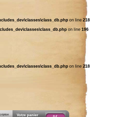
includes_dev\classes\class_db.php
on line
218
ncludes_dev\classes\class_db.php
on line
196
includes_dev\classes\class_db.php
on line
218
cription
Votre panier
0 €