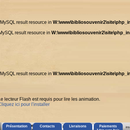
d MySQL result resource in
W:\www\bibliosouvenir2\site\php_
 MySQL result resource in
W:\www\bibliosouvenir2\site\php_i
d MySQL result resource in
W:\www\bibliosouvenir2\site\php_
e lecteur Flash est requis pour lire les animation.
liquez ici pour l'installer
AccÃ¨s Client
Présentation
Contacts
Livraisons
Paiements
ins
Mot de passe oubliÃ© ?
3 fois sans frais