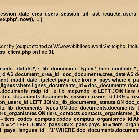
ssion_date_crea, users_session_url_last_requete, users_
.php', now(), '1')
sent by (output started at W:\www\bibliosouvenir2\site\php_inc
ss_client.php
on line
31
s_statuts.*, z_lib_documents_types.*, tiers_contacts.* , t
a_id AS document_crea_id , doc_documents.crea_date AS 
nt_modif_date , (select pays_cee from x_pays where x_p
doc_lignes where lignes_documents_id = doc_documents.d
documents_mdp_id = z_lib_mdp.mdp_id LEFT JOIN tiers_
ON doc_documents.documents_session_users_id LIKE x_us
sion_users_id LEFT JOIN z_lib_documents_statuts ON doc
IN z_lib_documents_types ON doc_documents.documents_
rs_organismes ON tiers_contacts.contacts_organismes_id
d = tiers_codes_comptas.codes_comptas_organismes_id A
 = '2' LEFT JOIN x_pays ON x_pays.pays_id = tiers_org
rad_pays_langues_id = '1' WHERE doc_documents.documen