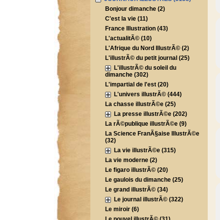
Bonjour dimanche (2)
C'est la vie (11)
France Illustration (43)
L'actualitÃ© (10)
L'Afrique du Nord IllustrÃ© (2)
L'illustrÃ© du petit journal (25)
L'illustrÃ© du soleil du
dimanche (302)
L'impartial de l'est (20)
L'univers illustrÃ© (444)
La chasse illustrÃ©e (25)
La presse illustrÃ©e (202)
La rÃ©publique illustrÃ©e (9)
La Science FranÃ§aise IllustrÃ©e
(32)
La vie illustrÃ©e (315)
La vie moderne (2)
Le figaro illustrÃ© (20)
Le gaulois du dimanche (25)
Le grand illustrÃ© (34)
Le journal illustrÃ© (322)
Le miroir (6)
Le nouvel illustrÃ© (31)