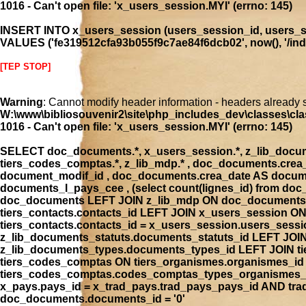
1016 - Can't open file: 'x_users_session.MYI' (errno: 145)
INSERT INTO x_users_session (users_session_id, users_se
VALUES ('fe319512cfa93b055f9c7ae84f6dcb02', now(), '/index
[TEP STOP]
Warning
: Cannot modify header information - headers already 
W:\www\bibliosouvenir2\site\php_includes_dev\classes\cla
1016 - Can't open file: 'x_users_session.MYI' (errno: 145)
SELECT doc_documents.*, x_users_session.*, z_lib_document
tiers_codes_comptas.*, z_lib_mdp.* , doc_documents.cre
document_modif_id , doc_documents.crea_date AS docume
documents_l_pays_cee , (select count(lignes_id) from 
doc_documents LEFT JOIN z_lib_mdp ON doc_documents.
tiers_contacts.contacts_id LEFT JOIN x_users_session 
tiers_contacts.contacts_id = x_users_session.users_ses
z_lib_documents_statuts.documents_statuts_id LEFT JO
z_lib_documents_types.documents_types_id LEFT JOIN tie
tiers_codes_comptas ON tiers_organismes.organismes_i
tiers_codes_comptas.codes_comptas_types_organismes_id
x_pays.pays_id = x_trad_pays.trad_pays_pays_id AND t
doc_documents.documents_id = '0'