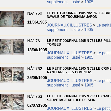
supplément illustré
>
1905
NÂ° 760
LE PETIT JOURNAL 1905 NÂ° 760 LA BAT
NAVALE DE TSOUSHIMA JAPON
11/06/1905
JOURNAUX ILLUSTRES
>
Le petit 
supplément illustré
>
1905
NÂ° 761
LE PETIT JOURNAL 1905 N 761 LES PIL
TOMBES
18/06/1905
JOURNAUX ILLUSTRES
>
Le petit
supplément illustré
>
1905
NÂ° 762
LE PETIT JOURNAL 1905 N 762 LE CRIM
NANTERRE - LES POMPIERS
25/06/1905
JOURNAUX ILLUSTRES
>
Le petit
supplément illustré
>
1905
NÂ° 763
LE PETIT JOURNAL 1905 N 763 LE CANO
SAUVETAGE DE L'ILE DE SEIN
02/07/1905
JOURNAUX ILLUSTRES
>
Le petit