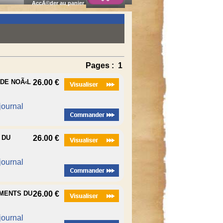
AccÃ©der au panier
Pages :
1
 DE NOÃ‹L
26.00 €
 journal
 DU
26.00 €
 journal
EMENTS DU
26.00 €
 journal