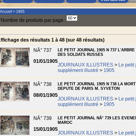
Accueil
>
1905
Nombre de produits par page :
ffichage des résultats 1 à 48 (sur 48 résultats)
NÂ° 737
LE PETIT JOURNAL 1905 N 737 L'ARBRE
DES SOLDATS RUSSES
01/01/1905
JOURNAUX ILLUSTRES
>
Le petit
supplément illustré
>
1905
NÂ° 738
LE PETIT JOURNAL 1905 N 738 LA MORT
DEPUTE DE PARIS M. SYVETON
08/01/1905
JOURNAUX ILLUSTRES
>
Le petit
supplément illustré
>
1905
NÂ° 739
LE PETIT JOURNAL NÂ° 739 LES EVEN
MAROC
15/01/1905
JOURNAUX ILLUSTRES
>
Le petit