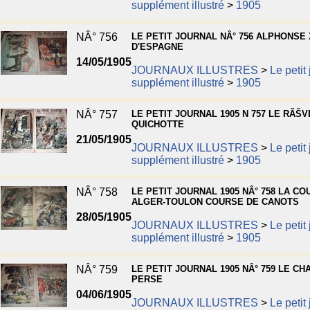
supplément illustré
>
1905
NÂ° 756
LE PETIT JOURNAL NÂ° 756 ALPHONSE X
D'ESPAGNE
14/05/1905
JOURNAUX ILLUSTRES
>
Le petit
supplément illustré
>
1905
NÂ° 757
LE PETIT JOURNAL 1905 N 757 LE RÃŠ
QUICHOTTE
21/05/1905
JOURNAUX ILLUSTRES
>
Le petit
supplément illustré
>
1905
NÂ° 758
LE PETIT JOURNAL 1905 NÂ° 758 LA CO
ALGER-TOULON COURSE DE CANOTS
28/05/1905
JOURNAUX ILLUSTRES
>
Le petit
supplément illustré
>
1905
NÂ° 759
LE PETIT JOURNAL 1905 NÂ° 759 LE CH
PERSE
04/06/1905
JOURNAUX ILLUSTRES
>
Le petit