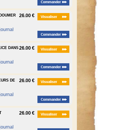
L DOUMER
26.00 €
 journal
LICE DANS
26.00 €
 journal
EURS DE
26.00 €
 journal
T
26.00 €
 journal