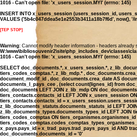
1016 - Can't open file: 'x_users_session.MYI' (errno: 145)
INSERT INTO x_users_session (users_session_id, users_se
VALUES ('5b4c047ddea5e1e2553b3411a18b7f6d', now(), '/ind
[TEP STOP]
Warning
: Cannot modify header information - headers already 
W:\www\bibliosouvenir2\site\php_includes_dev\classes\cla
1016 - Can't open file: 'x_users_session.MYI' (errno: 145)
SELECT doc_documents.*, x_users_session.*, z_lib_document
tiers_codes_comptas.*, z_lib_mdp.* , doc_documents.cre
document_modif_id , doc_documents.crea_date AS docume
documents_l_pays_cee , (select count(lignes_id) from 
doc_documents LEFT JOIN z_lib_mdp ON doc_documents.
tiers_contacts.contacts_id LEFT JOIN x_users_session 
tiers_contacts.contacts_id = x_users_session.users_ses
z_lib_documents_statuts.documents_statuts_id LEFT JO
z_lib_documents_types.documents_types_id LEFT JOIN tie
tiers_codes_comptas ON tiers_organismes.organismes_i
tiers_codes_comptas.codes_comptas_types_organismes_id
x_pays.pays_id = x_trad_pays.trad_pays_pays_id AND t
doc_documents.documents_id = '0'