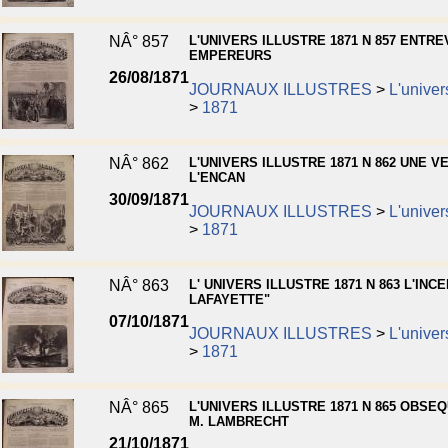
NÂ° 857
L'UNIVERS ILLUSTRE 1871 N 857 ENTR
EMPEREURS
26/08/1871
JOURNAUX ILLUSTRES
>
L'univers
>
1871
NÂ° 862
L'UNIVERS ILLUSTRE 1871 N 862 UNE V
L'ENCAN
30/09/1871
JOURNAUX ILLUSTRES
>
L'univers
>
1871
NÂ° 863
L' UNIVERS ILLUSTRE 1871 N 863 L'INCE
LAFAYETTE"
07/10/1871
JOURNAUX ILLUSTRES
>
L'univers
>
1871
NÂ° 865
L'UNIVERS ILLUSTRE 1871 N 865 OBSE
M. LAMBRECHT
21/10/1871