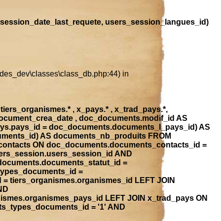
session_date_last_requete, users_session_langues_id)
ludes_dev\classes\class_db.php:44) in
iers_organismes.* , x_pays.* , x_trad_pays.*,
document_crea_date , doc_documents.modif_id AS
ays.pays_id = doc_documents.documents_l_pays_id) AS
ocuments_id) AS documents_nb_produits FROM
contacts ON doc_documents.documents_contacts_id =
ers_session.users_session_id AND
_documents.documents_statut_id =
types_documents_id =
 = tiers_organismes.organismes_id LEFT JOIN
ND
anismes.organismes_pays_id LEFT JOIN x_trad_pays ON
ts_types_documents_id = '1' AND