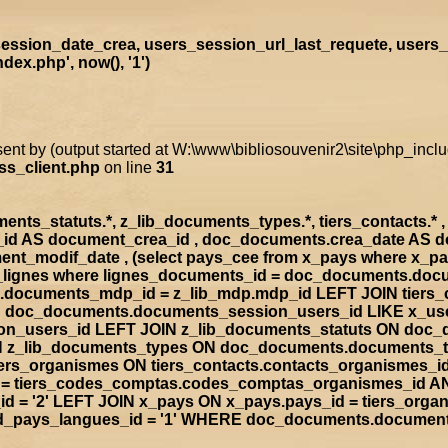
ssion_date_crea, users_session_url_last_requete, users_
ex.php', now(), '1')
sent by (output started at W:\www\bibliosouvenir2\site\php_inc
ss_client.php
on line
31
s_statuts.*, z_lib_documents_types.*, tiers_contacts.* , t
a_id AS document_crea_id , doc_documents.crea_date AS 
nt_modif_date , (select pays_cee from x_pays where x_p
doc_lignes where lignes_documents_id = doc_documents.d
documents_mdp_id = z_lib_mdp.mdp_id LEFT JOIN tiers_
ON doc_documents.documents_session_users_id LIKE x_us
sion_users_id LEFT JOIN z_lib_documents_statuts ON doc
IN z_lib_documents_types ON doc_documents.documents_
rs_organismes ON tiers_contacts.contacts_organismes_id
d = tiers_codes_comptas.codes_comptas_organismes_id A
 = '2' LEFT JOIN x_pays ON x_pays.pays_id = tiers_org
rad_pays_langues_id = '1' WHERE doc_documents.documen