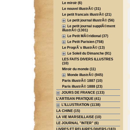
Le miroir (6)
Le nouvel illustrÃ© (31)
Le petit francais illustrÃ© (21)
Le petit journal illustrÃ© (56)
Le petit journal supplÃ©ment
illustrÃ© (1301)
Le Petit MÃ©ridional (37)
Le Petit Parisien (758)
Le ProgrÃ¨s IllustrÃ© (13)
Le Soleil du Dimanche (91)
LES FAITS DIVERS ILLUSTRES
(10)
Miroir du monde (11)
Monde illustrÃ© (945)
Paris illustrÃ© 1887 (10)
Paris illustrÃ© 1888 (23)
JOURS DE FRANCE (133)
L'ARTISAN PRATIQUE (41)
L'ILLUSTRATION (1138)
LA CHINE (15)
LA VIE MARSEILLAISE (10)
LE JOURNAL "INTER" (6)
LIVRES ET RELIURES DIVERS (183)