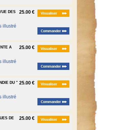
EVUE DES
25.00 €
 illustré
ENTE A
25.00 €
 illustré
NDIE DU "
25.00 €
 illustré
QUES DE
25.00 €