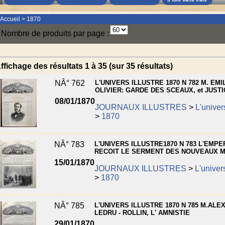
Accueil
>
1870
Nombre de produits par page :
ffichage des résultats 1 à 35 (sur 35 résultats)
NÂ° 762
L'UNIVERS ILLUSTRE 1870 N 782 M. EMI
OLIVIER: GARDE DES SCEAUX, et JUSTI
08/01/1870
JOURNAUX ILLUSTRES
>
L'univers
>
1870
NÂ° 783
L'UNIVERS ILLUSTRE1870 N 783 L'EMP
RECOIT LE SERMENT DES NOUVEAUX M
15/01/1870
JOURNAUX ILLUSTRES
>
L'univers
>
1870
NÂ° 785
L'UNIVERS ILLUSTRE 1870 N 785 M.AL
LEDRU - ROLLIN, L' AMNISTIE
29/01/1870