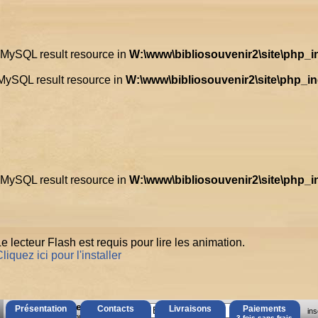
d MySQL result resource in
W:\www\bibliosouvenir2\site\php_
 MySQL result resource in
W:\www\bibliosouvenir2\site\php_i
d MySQL result resource in
W:\www\bibliosouvenir2\site\php_
e lecteur Flash est requis pour lire les animation.
liquez ici pour l'installer
AccÃ¨s Client
Présentation
Contacts
Livraisons
Paiements
ins
Mot de passe oubliÃ© ?
3 fois sans frais