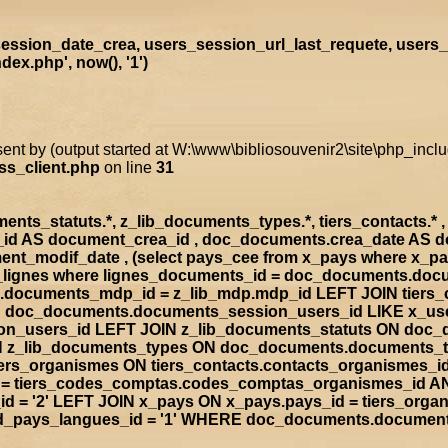
ssion_date_crea, users_session_url_last_requete, users_
x.php', now(), '1')
sent by (output started at W:\www\bibliosouvenir2\site\php_inc
ss_client.php
on line
31
s_statuts.*, z_lib_documents_types.*, tiers_contacts.* , t
a_id AS document_crea_id , doc_documents.crea_date AS 
nt_modif_date , (select pays_cee from x_pays where x_p
doc_lignes where lignes_documents_id = doc_documents.d
documents_mdp_id = z_lib_mdp.mdp_id LEFT JOIN tiers_
ON doc_documents.documents_session_users_id LIKE x_us
sion_users_id LEFT JOIN z_lib_documents_statuts ON doc
IN z_lib_documents_types ON doc_documents.documents_
rs_organismes ON tiers_contacts.contacts_organismes_id
d = tiers_codes_comptas.codes_comptas_organismes_id A
 = '2' LEFT JOIN x_pays ON x_pays.pays_id = tiers_org
rad_pays_langues_id = '1' WHERE doc_documents.documen