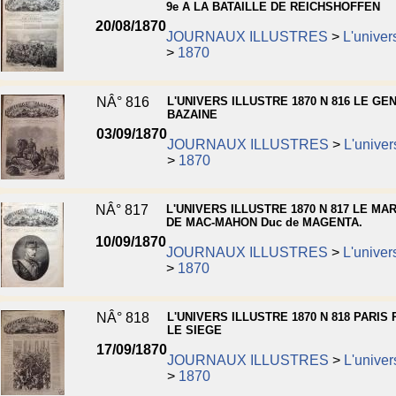
9e A LA BATAILLE DE REICHSHOFFEN
20/08/1870
JOURNAUX ILLUSTRES
>
L'univers
>
1870
NÂ° 816
L'UNIVERS ILLUSTRE 1870 N 816 LE GE
BAZAINE
03/09/1870
JOURNAUX ILLUSTRES
>
L'univers
>
1870
NÂ° 817
L'UNIVERS ILLUSTRE 1870 N 817 LE MA
DE MAC-MAHON Duc de MAGENTA.
10/09/1870
JOURNAUX ILLUSTRES
>
L'univers
>
1870
NÂ° 818
L'UNIVERS ILLUSTRE 1870 N 818 PARIS
LE SIEGE
17/09/1870
JOURNAUX ILLUSTRES
>
L'univers
>
1870