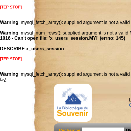
[TEP STOP]
Warning
: mysql_fetch_array(): supplied argument is not a vali
Warning
: mysql_num_rows(): supplied argument is not a valid
1016 - Can't open file: 'x_users_session.MYI' (errno: 145)
DESCRIBE x_users_session
[TEP STOP]
Warning
: mysql_fetch_array(): supplied argument is not a vali
ï»¿
L
C
Recherche