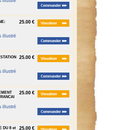
 illustré
NE:
25.00 €
 illustré
ESTATION
25.00 €
 illustré
VEMENT
25.00 €
FRANCAI
 illustré
 DU 8 et
25.00 €