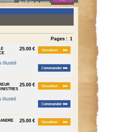
AccÃ©der au panier
Pages :
1
LE
25.00 €
CE
 illustré
EREUR
25.00 €
INISTRES
 illustré
EXANDRE
25.00 €