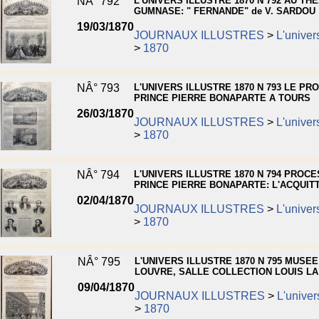
NÂ° 792
L'UNIVERS ILLUSTRE 1870 N 792 AU TH
GUMNASE: " FERNANDE" de V. SARDOU
19/03/1870
JOURNAUX ILLUSTRES
>
L'univers
>
1870
NÂ° 793
L'UNIVERS ILLUSTRE 1870 N 793 LE PR
PRINCE PIERRE BONAPARTE A TOURS
26/03/1870
JOURNAUX ILLUSTRES
>
L'univers
>
1870
NÂ° 794
L'UNIVERS ILLUSTRE 1870 N 794 PROCE
PRINCE PIERRE BONAPARTE: L'ACQUI
02/04/1870
JOURNAUX ILLUSTRES
>
L'univers
>
1870
NÂ° 795
L'UNIVERS ILLUSTRE 1870 N 795 MUSEE
LOUVRE, SALLE COLLECTION LOUIS LA
09/04/1870
JOURNAUX ILLUSTRES
>
L'univers
>
1870