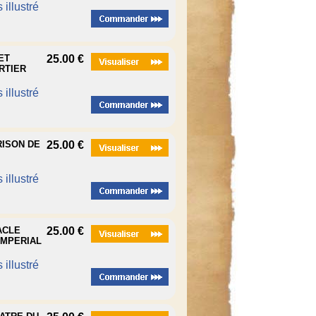
 illustré
ET
25.00 €
RTIER
 illustré
RISON DE
25.00 €
 illustré
ACLE
25.00 €
IMPERIAL
 illustré