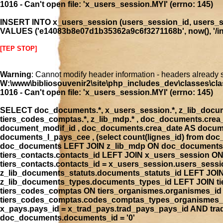
1016 - Can't open file: 'x_users_session.MYI' (errno: 145)
INSERT INTO x_users_session (users_session_id, users_se
VALUES ('e14083b8e07d1b35362a9c6f3271168b', now(), '/inde
[TEP STOP]
Warning
: Cannot modify header information - headers already 
W:\www\bibliosouvenir2\site\php_includes_dev\classes\cla
1016 - Can't open file: 'x_users_session.MYI' (errno: 145)
SELECT doc_documents.*, x_users_session.*, z_lib_document
tiers_codes_comptas.*, z_lib_mdp.* , doc_documents.cre
document_modif_id , doc_documents.crea_date AS docume
documents_l_pays_cee , (select count(lignes_id) from 
doc_documents LEFT JOIN z_lib_mdp ON doc_documents.
tiers_contacts.contacts_id LEFT JOIN x_users_session 
tiers_contacts.contacts_id = x_users_session.users_ses
z_lib_documents_statuts.documents_statuts_id LEFT JO
z_lib_documents_types.documents_types_id LEFT JOIN tie
tiers_codes_comptas ON tiers_organismes.organismes_i
tiers_codes_comptas.codes_comptas_types_organismes_id
x_pays.pays_id = x_trad_pays.trad_pays_pays_id AND t
doc_documents.documents_id = '0'