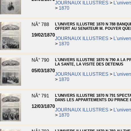
JOURNAUX ILLUSTRES
>
L'univers
>
1870
NÂ° 788
L'UNIVERS ILLUSTRE 1870 N 788 BANQU
OFFERT AU SENATEUR M. POUYER QUE
19/02/1870
JOURNAUX ILLUSTRES
>
L'univers
>
1870
NÂ° 790
L'UNIVERS ILLUSTRE 1870 N 790 A LA P
LA SANTE, LA VISITE DES DETENUS
05/03/1870
JOURNAUX ILLUSTRES
>
L'univers
>
1870
NÂ° 791
L'UNIVERS ILLUSTRE 1870 N 791 SPECT
DANS LES APPARTEMENTS DU PRINCE 
12/03/1870
JOURNAUX ILLUSTRES
>
L'univers
>
1870