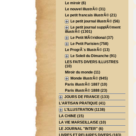
Le miroir (6)
Le nouvel illustrÃ© (31)
Le petit francais illustrÃ© (21)
Le petit journal illustrÃ© (56)
Le petit journal supplÃ©ment
illustrÃ© (1301)
Le Petit MÃ©ridional (37)
Le Petit Parisien (758)
Le ProgrÃ¨s IllustrÃ© (13)
Le Soleil du Dimanche (91)
LES FAITS DIVERS ILLUSTRES
(10)
Miroir du monde (11)
Monde illustrÃ© (945)
Paris illustrÃ© 1887 (10)
Paris illustrÃ© 1888 (23)
JOURS DE FRANCE (133)
L'ARTISAN PRATIQUE (41)
L'ILLUSTRATION (1138)
LA CHINE (15)
LA VIE MARSEILLAISE (10)
LE JOURNAL "INTER" (6)
LIVRES ET RELIURES DIVERS (183)