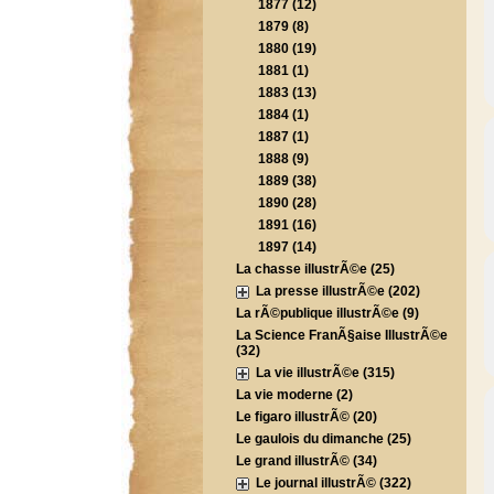
1877 (12)
1879 (8)
1880 (19)
1881 (1)
1883 (13)
1884 (1)
1887 (1)
1888 (9)
1889 (38)
1890 (28)
1891 (16)
1897 (14)
La chasse illustrÃ©e (25)
La presse illustrÃ©e (202)
La rÃ©publique illustrÃ©e (9)
La Science FranÃ§aise IllustrÃ©e
(32)
La vie illustrÃ©e (315)
La vie moderne (2)
Le figaro illustrÃ© (20)
Le gaulois du dimanche (25)
Le grand illustrÃ© (34)
Le journal illustrÃ© (322)