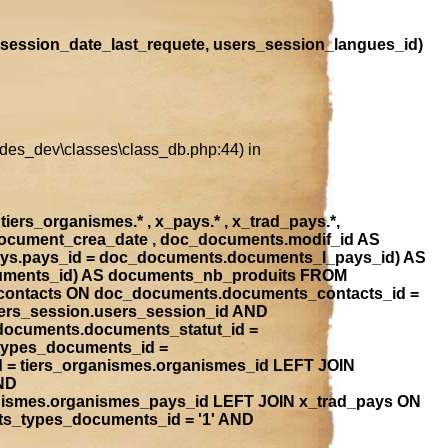
session_date_last_requete, users_session_langues_id)
ludes_dev\classes\class_db.php:44) in
iers_organismes.* , x_pays.* , x_trad_pays.*,
document_crea_date , doc_documents.modif_id AS
ays.pays_id = doc_documents.documents_l_pays_id) AS
ocuments_id) AS documents_nb_produits FROM
contacts ON doc_documents.documents_contacts_id =
ers_session.users_session_id AND
_documents.documents_statut_id =
types_documents_id =
 = tiers_organismes.organismes_id LEFT JOIN
ND
anismes.organismes_pays_id LEFT JOIN x_trad_pays ON
ts_types_documents_id = '1' AND