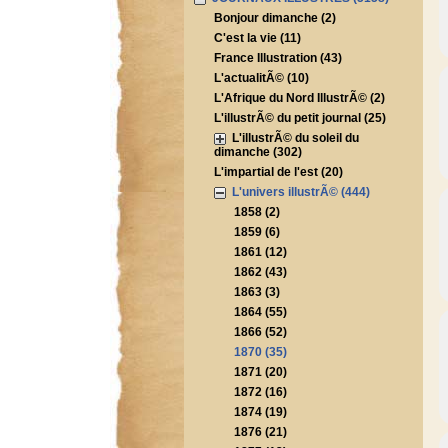
Bonjour dimanche (2)
C'est la vie (11)
France Illustration (43)
L'actualitÃ© (10)
L'Afrique du Nord IllustrÃ© (2)
L'illustrÃ© du petit journal (25)
L'illustrÃ© du soleil du
dimanche (302)
L'impartial de l'est (20)
L'univers illustrÃ© (444)
1858 (2)
1859 (6)
1861 (12)
1862 (43)
1863 (3)
1864 (55)
1866 (52)
1870 (35)
1871 (20)
1872 (16)
1874 (19)
1876 (21)