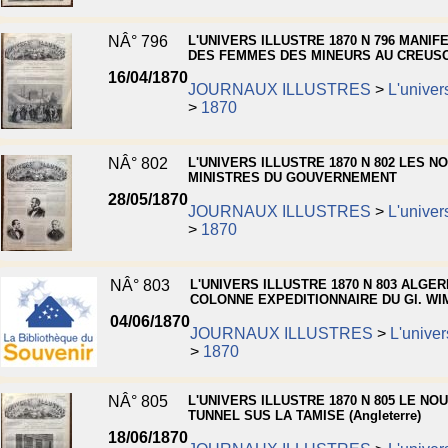
NÂ° 796
L'UNIVERS ILLUSTRE 1870 N 796 MANIF
DES FEMMES DES MINEURS AU CREUS
16/04/1870
JOURNAUX ILLUSTRES
>
L'univers
>
1870
NÂ° 802
L'UNIVERS ILLUSTRE 1870 N 802 LES 
MINISTRES DU GOUVERNEMENT
28/05/1870
JOURNAUX ILLUSTRES
>
L'univers
>
1870
NÂ° 803
L'UNIVERS ILLUSTRE 1870 N 803 ALGER
COLONNE EXPEDITIONNAIRE DU Gl. W
04/06/1870
JOURNAUX ILLUSTRES
>
L'univers
>
1870
NÂ° 805
L'UNIVERS ILLUSTRE 1870 N 805 LE NO
TUNNEL SUS LA TAMISE (Angleterre)
18/06/1870