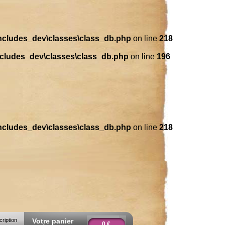
includes_dev\classes\class_db.php
on line
218
ncludes_dev\classes\class_db.php
on line
196
includes_dev\classes\class_db.php
on line
218
cription
Votre panier
0 €