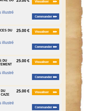
EATRE DU
25.00 €
 illustré
OCES DU
25.00 €
 illustré
S DU
25.00 €
TTEMENT
 illustré
 DU
25.00 €
 CAZE
 illustré