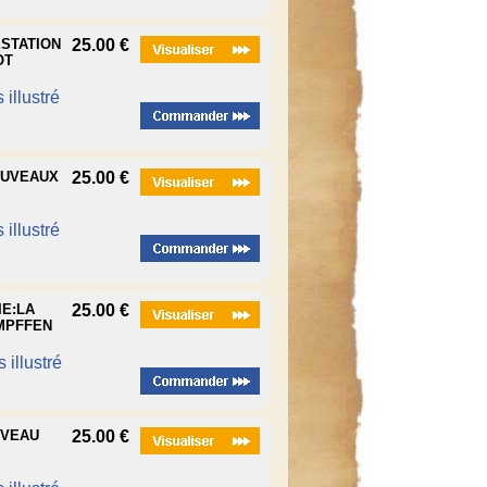
ESTATION
25.00 €
OT
 illustré
NOUVEAUX
25.00 €
 illustré
IE:LA
25.00 €
IMPFFEN
 illustré
UVEAU
25.00 €