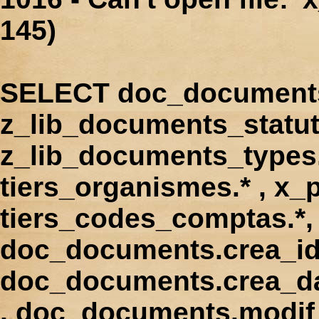
145)
SELECT doc_documents.
z_lib_documents_statut
z_lib_documents_types.*
tiers_organismes.* , x_p
tiers_codes_comptas.*, 
doc_documents.crea_id
doc_documents.crea_d
, doc_documents.modif