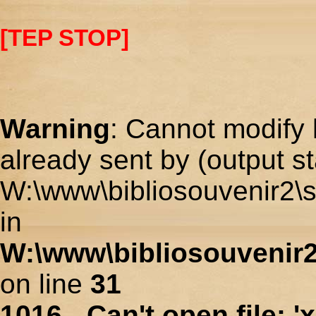
[TEP STOP]
Warning
: Cannot modify 
already sent by (output st
W:\www\bibliosouvenir2\s
in
W:\www\bibliosouvenir2
on line
31
1016 - Can't open file: 