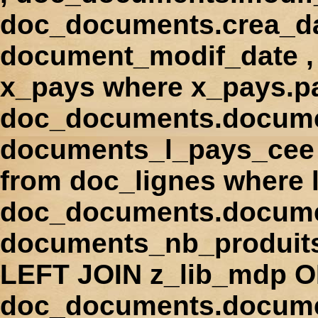
doc_documents.crea_d
document_modif_date , 
x_pays where x_pays.p
doc_documents.docume
documents_l_pays_cee ,
from doc_lignes where
doc_documents.docume
documents_nb_produi
LEFT JOIN z_lib_mdp 
doc_documents.docum