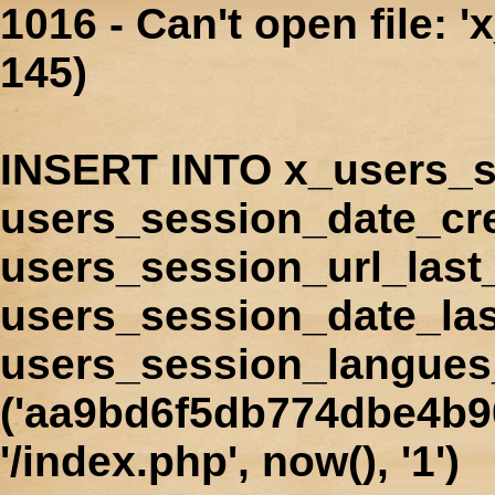
1016 - Can't open file: 
145)
INSERT INTO x_users_s
users_session_date_cr
users_session_url_last
users_session_date_las
users_session_langues
('aa9bd6f5db774dbe4b90
'/index.php', now(), '1')