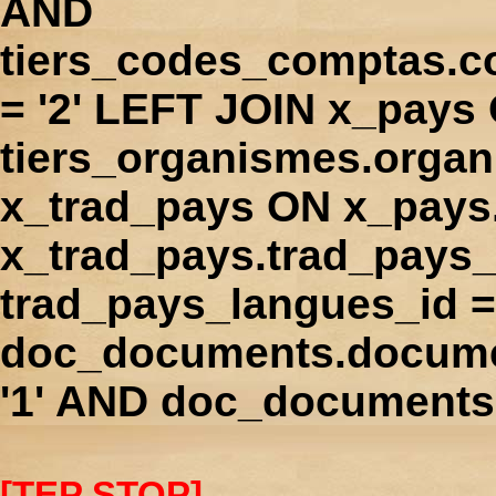
AND
tiers_codes_comptas.
= '2' LEFT JOIN x_pays
tiers_organismes.orga
x_trad_pays ON x_pays
x_trad_pays.trad_pays
trad_pays_langues_id 
doc_documents.docume
'1' AND doc_documents.
[TEP STOP]