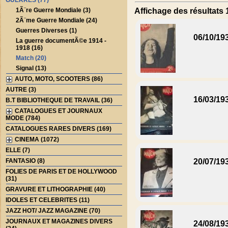
GUERRES (77)
1Ã¨re Guerre Mondiale (3)
Affichage des résultats 1
2Ã¨me Guerre Mondiale (24)
Guerres Diverses (1)
06/10/19
La guerre documentÃ©e 1914 -
1918 (16)
Match (20)
Signal (13)
AUTO, MOTO, SCOOTERS (86)
AUTRE (3)
16/03/19
B.T BIBLIOTHEQUE DE TRAVAIL (36)
CATALOGUES ET JOURNAUX
MODE (784)
CATALOGUES RARES DIVERS (169)
CINEMA (1072)
ELLE (7)
FANTASIO (8)
20/07/19
FOLIES DE PARIS ET DE HOLLYWOOD
(31)
GRAVURE ET LITHOGRAPHIE (40)
IDOLES ET CELEBRITES (11)
JAZZ HOT/ JAZZ MAGAZINE (70)
JOURNAUX ET MAGAZINES DIVERS
24/08/19