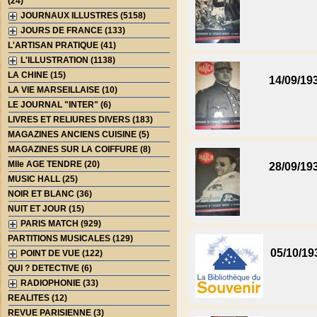
(24)
JOURNAUX ILLUSTRES (5158)
JOURS DE FRANCE (133)
L'ARTISAN PRATIQUE (41)
L'ILLUSTRATION (1138)
LA CHINE (15)
14/09/19
LA VIE MARSEILLAISE (10)
LE JOURNAL "INTER" (6)
LIVRES ET RELIURES DIVERS (183)
MAGAZINES ANCIENS CUISINE (5)
MAGAZINES SUR LA COIFFURE (8)
Mlle AGE TENDRE (20)
28/09/19
MUSIC HALL (25)
NOIR ET BLANC (36)
NUIT ET JOUR (15)
PARIS MATCH (929)
PARTITIONS MUSICALES (129)
05/10/19
POINT DE VUE (122)
QUI ? DETECTIVE (6)
RADIOPHONIE (33)
REALITES (12)
REVUE PARISIENNE (3)