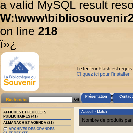
a valid MySQL result reso
W:\www\bibliosouvenir2
on line
218
ï»¿
Le lecteur Flash est requis
Cliquez ici pour l'installer
AccÃ¨s Client
Présentation
Contact
Recherche
Mot de passe oubliÃ© ?
Accueil
>
Match
AFFICHES ET FEUILLETS
PUBLICITAIRES (41)
Nombre de produits par 
ALMANACH ET AGENDA (21)
ARCHIVES DES GRANDES