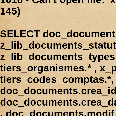
145)
SELECT doc_documents.
z_lib_documents_statut
z_lib_documents_types.*
tiers_organismes.* , x_p
tiers_codes_comptas.*, 
doc_documents.crea_id
doc_documents.crea_d
, doc_documents.modif