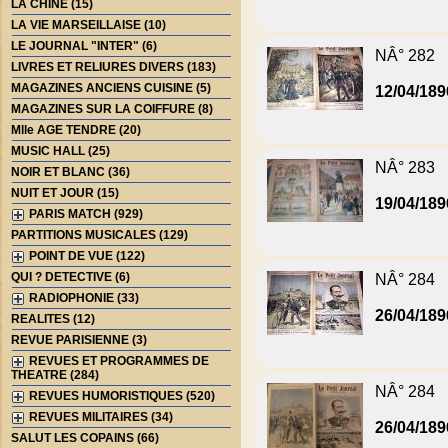
LA CHINE (15)
LA VIE MARSEILLAISE (10)
LE JOURNAL "INTER" (6)
NÂ° 282
LIVRES ET RELIURES DIVERS (183)
MAGAZINES ANCIENS CUISINE (5)
12/04/189
MAGAZINES SUR LA COIFFURE (8)
Mlle AGE TENDRE (20)
MUSIC HALL (25)
NÂ° 283
NOIR ET BLANC (36)
NUIT ET JOUR (15)
19/04/189
PARIS MATCH (929)
PARTITIONS MUSICALES (129)
POINT DE VUE (122)
QUI ? DETECTIVE (6)
NÂ° 284
RADIOPHONIE (33)
26/04/189
REALITES (12)
REVUE PARISIENNE (3)
REVUES ET PROGRAMMES DE
THEATRE (284)
NÂ° 284
REVUES HUMORISTIQUES (520)
REVUES MILITAIRES (34)
26/04/189
SALUT LES COPAINS (66)