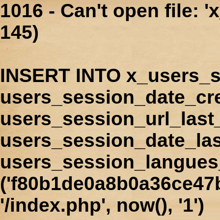
1016 - Can't open file: 
145)
INSERT INTO x_users_s
users_session_date_cr
users_session_url_last
users_session_date_las
users_session_langues
('f80b1de0a8b0a36ce47b
'/index.php', now(), '1')