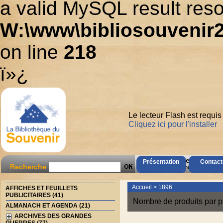
a valid MySQL result reso
W:\www\bibliosouvenir2
on line
218
ï»¿
Le lecteur Flash est requis
Cliquez ici pour l'installer
AccÃ¨s Client
Présentation
Contact
Recherche
Mot de passe oubliÃ© ?
Accueil
>
1896
AFFICHES ET FEUILLETS
PUBLICITAIRES (41)
Nombre de produits par p
ALMANACH ET AGENDA (21)
ARCHIVES DES GRANDES