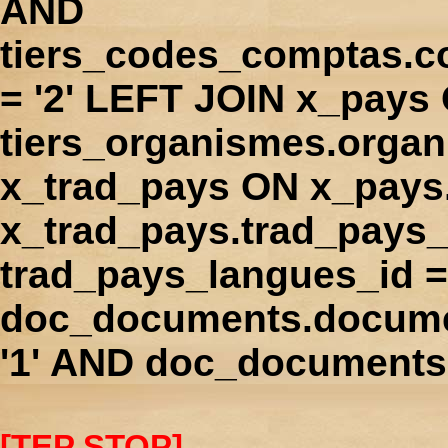
AND
tiers_codes_comptas.
= '2' LEFT JOIN x_pays
tiers_organismes.orga
x_trad_pays ON x_pays
x_trad_pays.trad_pays
trad_pays_langues_id 
doc_documents.docume
'1' AND doc_documents.
[TEP STOP]