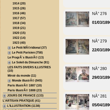
1914 (20)
1915 (26)
1916 (46)
NÂ° 276
1917 (57)
01/03/189
1918 (34)
1919 (21)
1920 (15)
1922 (14)
NÂ° 279
1923 (40)
Le Petit MÃ©ridional (37)
22/03/189
Le Petit Parisien (758)
Le ProgrÃ¨s IllustrÃ© (13)
Le Soleil du Dimanche (91)
LES FAITS DIVERS ILLUSTRES
NÂ° 280
(10)
Miroir du monde (11)
29/03/189
Monde illustrÃ© (945)
Paris illustrÃ© 1887 (10)
Paris illustrÃ© 1888 (23)
JOURS DE FRANCE (133)
NÂ° 281
L'ARTISAN PRATIQUE (41)
05/04/189
L'ILLUSTRATION (1138)