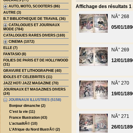
GUERRES (77)
Affichage des résultats 1 
AUTO, MOTO, SCOOTERS (86)
AUTRE (3)
NÂ° 268
B.T BIBLIOTHEQUE DE TRAVAIL (36)
CATALOGUES ET JOURNAUX
05/01/189
MODE (784)
CATALOGUES RARES DIVERS (169)
CINEMA (1072)
ELLE (7)
NÂ° 269
FANTASIO (8)
12/01/189
FOLIES DE PARIS ET DE HOLLYWOOD
(31)
GRAVURE ET LITHOGRAPHIE (40)
IDOLES ET CELEBRITES (11)
NÂ° 270
JAZZ HOT/ JAZZ MAGAZINE (70)
JOURNAUX ET MAGAZINES DIVERS
19/01/189
(24)
JOURNAUX ILLUSTRES (5158)
Bonjour dimanche (2)
C'est la vie (11)
NÂ° 271
France Illustration (43)
L'actualitÃ© (10)
26/01/189
L'Afrique du Nord IllustrÃ© (2)