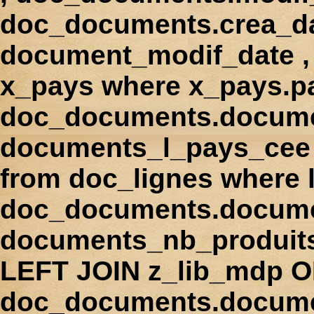
doc_documents.crea_d
document_modif_date , 
x_pays where x_pays.p
doc_documents.docume
documents_l_pays_cee ,
from doc_lignes where
doc_documents.docume
documents_nb_produi
LEFT JOIN z_lib_mdp 
doc_documents.docum