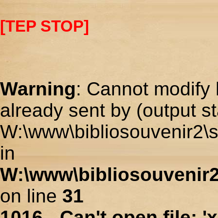
[TEP STOP]
Warning
: Cannot modify 
already sent by (output st
W:\www\bibliosouvenir2\s
in
W:\www\bibliosouvenir2
on line
31
1016 - Can't open file: 