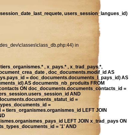
session_date_last_requete, users_session_langues_id)
ludes_dev\classes\class_db.php:44) in
iers_organismes.* , x_pays.* , x_trad_pays.*,
document_crea_date , doc_documents.modif_id AS
ays.pays_id = doc_documents.documents_l_pays_id) AS
ocuments_id) AS documents_nb_produits FROM
contacts ON doc_documents.documents_contacts_id =
ers_session.users_session_id AND
_documents.documents_statut_id =
types_documents_id =
 = tiers_organismes.organismes_id LEFT JOIN
ND
anismes.organismes_pays_id LEFT JOIN x_trad_pays ON
ts_types_documents_id = '1' AND