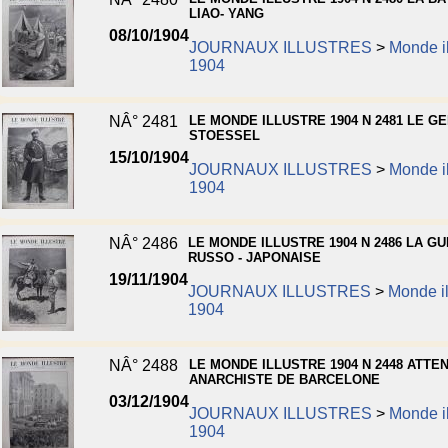
LIAO- YANG
08/10/1904
JOURNAUX ILLUSTRES
>
Monde il
1904
NÂ° 2481
LE MONDE ILLUSTRE 1904 N 2481 LE G
STOESSEL
15/10/1904
JOURNAUX ILLUSTRES
>
Monde il
1904
NÂ° 2486
LE MONDE ILLUSTRE 1904 N 2486 LA G
RUSSO - JAPONAISE
19/11/1904
JOURNAUX ILLUSTRES
>
Monde il
1904
NÂ° 2488
LE MONDE ILLUSTRE 1904 N 2448 ATTE
ANARCHISTE DE BARCELONE
03/12/1904
JOURNAUX ILLUSTRES
>
Monde il
1904