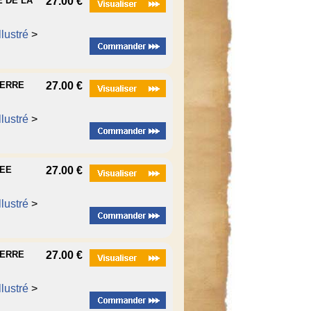
E DE LA
27.00 €
lustré
>
UERRE
27.00 €
lustré
>
MEE
27.00 €
lustré
>
UERRE
27.00 €
lustré
>