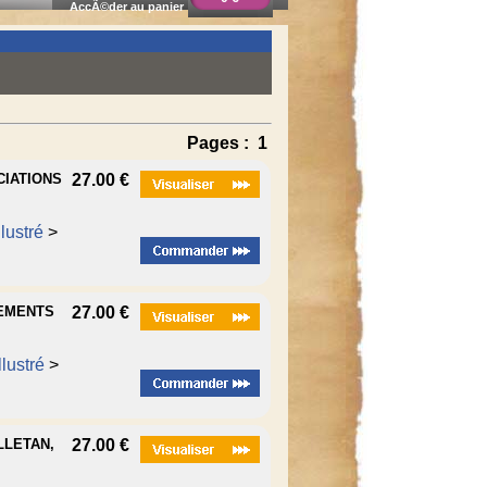
AccÃ©der au panier
Pages :
1
CIATIONS
27.00 €
lustré
>
NEMENTS
27.00 €
lustré
>
LLETAN,
27.00 €