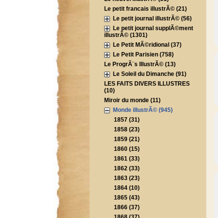
Le petit francais illustrÃ© (21)
Le petit journal illustrÃ© (56)
Le petit journal supplÃ©ment
illustrÃ© (1301)
Le Petit MÃ©ridional (37)
Le Petit Parisien (758)
Le ProgrÃ¨s IllustrÃ© (13)
Le Soleil du Dimanche (91)
LES FAITS DIVERS ILLUSTRES
(10)
Miroir du monde (11)
Monde illustrÃ© (945)
1857 (31)
1858 (23)
1859 (21)
1860 (15)
1861 (33)
1862 (33)
1863 (23)
1864 (10)
1865 (43)
1866 (37)
1868 (37)