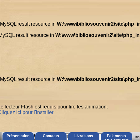
d MySQL result resource in
W:\www\bibliosouvenir2\site\php_
 MySQL result resource in
W:\www\bibliosouvenir2\site\php_i
d MySQL result resource in
W:\www\bibliosouvenir2\site\php_
e lecteur Flash est requis pour lire les animation.
liquez ici pour l'installer
AccÃ¨s Client
Présentation
Contacts
Livraisons
Paiements
ins
Mot de passe oubliÃ© ?
3 fois sans frais