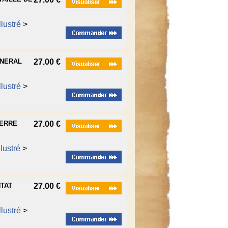
lustré
>
ENERAL
27.00 €
lustré
>
UERRE
27.00 €
lustré
>
NTAT
27.00 €
lustré
>