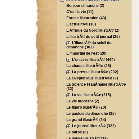
Bonjour dimanche (2)
C'est la vie (11)
France Illustration (43)
L'actualitÃ© (10)
L'Afrique du Nord IllustrÃ© (2)
L'illustrÃ© du petit journal (25)
L'illustrÃ© du soleil du
dimanche (302)
L'impartial de l'est (20)
L'univers illustrÃ© (444)
La chasse illustrÃ©e (25)
La presse illustrÃ©e (202)
La rÃ©publique illustrÃ©e (9)
La Science FranÃ§aise IllustrÃ©e
(32)
La vie illustrÃ©e (315)
La vie moderne (2)
Le figaro illustrÃ© (20)
Le gaulois du dimanche (25)
Le grand illustrÃ© (34)
Le journal illustrÃ© (322)
Le miroir (6)
Le nouvel illustrÃ© (31)