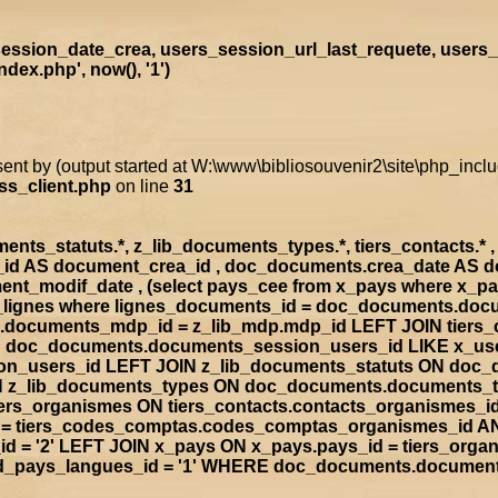
ssion_date_crea, users_session_url_last_requete, users_
ex.php', now(), '1')
sent by (output started at W:\www\bibliosouvenir2\site\php_inc
ss_client.php
on line
31
s_statuts.*, z_lib_documents_types.*, tiers_contacts.* , t
a_id AS document_crea_id , doc_documents.crea_date AS 
nt_modif_date , (select pays_cee from x_pays where x_p
doc_lignes where lignes_documents_id = doc_documents.d
documents_mdp_id = z_lib_mdp.mdp_id LEFT JOIN tiers_
ON doc_documents.documents_session_users_id LIKE x_us
sion_users_id LEFT JOIN z_lib_documents_statuts ON doc
IN z_lib_documents_types ON doc_documents.documents_
rs_organismes ON tiers_contacts.contacts_organismes_id
d = tiers_codes_comptas.codes_comptas_organismes_id A
 = '2' LEFT JOIN x_pays ON x_pays.pays_id = tiers_org
rad_pays_langues_id = '1' WHERE doc_documents.documen