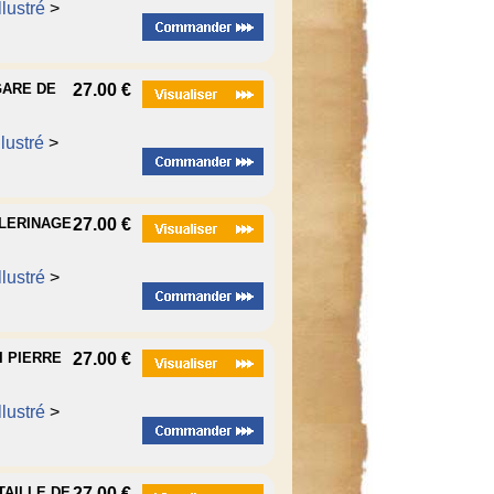
lustré
>
GARE DE
27.00 €
lustré
>
ELERINAGE
27.00 €
lustré
>
I PIERRE
27.00 €
lustré
>
TAILLE DE
27.00 €