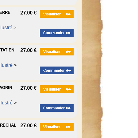
UERRE
27.00 €
lustré
>
NTAT EN
27.00 €
lustré
>
HAGRIN
27.00 €
lustré
>
ARECHAL
27.00 €