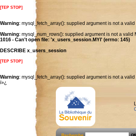
[TEP STOP]
Warning
: mysql_fetch_array(): supplied argument is not a vali
Warning
: mysql_num_rows(): supplied argument is not a valid
1016 - Can't open file: 'x_users_session.MYI' (errno: 145)
DESCRIBE x_users_session
[TEP STOP]
Warning
: mysql_fetch_array(): supplied argument is not a vali
ï»¿
L
C
Recherche