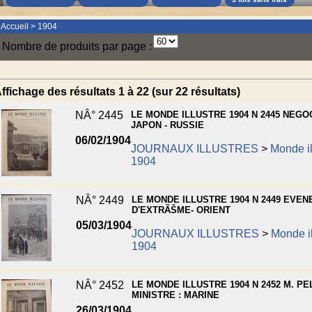
Accueil
>
1904
Nombre de produits par page :
ffichage des résultats 1 à 22 (sur 22 résultats)
NÂ° 2445
LE MONDE ILLUSTRE 1904 N 2445 NEGO
JAPON - RUSSIE
06/02/1904
JOURNAUX ILLUSTRES
>
Monde il
1904
NÂ° 2449
LE MONDE ILLUSTRE 1904 N 2449 EVE
D'EXTRÃŠME- ORIENT
05/03/1904
JOURNAUX ILLUSTRES
>
Monde il
1904
NÂ° 2452
LE MONDE ILLUSTRE 1904 N 2452 M. PE
MINISTRE : MARINE
26/03/1904