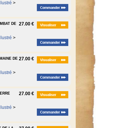
lustré
>
OMBAT DE
27.00 €
lustré
>
EMAINE DE
27.00 €
lustré
>
UERRE
27.00 €
lustré
>