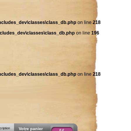
includes_dev\classes\class_db.php
on line
218
ncludes_dev\classes\class_db.php
on line
196
includes_dev\classes\class_db.php
on line
218
cription
Votre panier
0 €