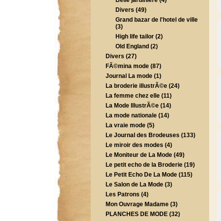
Belle jardiniere (4)
Divers (49)
Grand bazar de l'hotel de ville
(3)
High life tailor (2)
Old England (2)
Divers (27)
FÃ©mina mode (87)
Journal La mode (1)
La broderie illustrÃ©e (24)
La femme chez elle (11)
La Mode IllustrÃ©e (14)
La mode nationale (14)
La vraie mode (5)
Le Journal des Brodeuses (133)
Le miroir des modes (4)
Le Moniteur de La Mode (49)
Le petit echo de la Broderie (19)
Le Petit Echo De La Mode (115)
Le Salon de La Mode (3)
Les Patrons (4)
Mon Ouvrage Madame (3)
PLANCHES DE MODE (32)