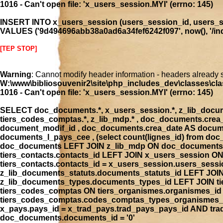
1016 - Can't open file: 'x_users_session.MYI' (errno: 145)
INSERT INTO x_users_session (users_session_id, users_se
VALUES ('9d494696abb38a0ad6a34fef6242f097', now(), '/inde
[TEP STOP]
Warning
: Cannot modify header information - headers already 
W:\www\bibliosouvenir2\site\php_includes_dev\classes\cla
1016 - Can't open file: 'x_users_session.MYI' (errno: 145)
SELECT doc_documents.*, x_users_session.*, z_lib_document
tiers_codes_comptas.*, z_lib_mdp.* , doc_documents.cre
document_modif_id , doc_documents.crea_date AS docume
documents_l_pays_cee , (select count(lignes_id) from 
doc_documents LEFT JOIN z_lib_mdp ON doc_documents.
tiers_contacts.contacts_id LEFT JOIN x_users_session 
tiers_contacts.contacts_id = x_users_session.users_ses
z_lib_documents_statuts.documents_statuts_id LEFT JO
z_lib_documents_types.documents_types_id LEFT JOIN tie
tiers_codes_comptas ON tiers_organismes.organismes_i
tiers_codes_comptas.codes_comptas_types_organismes_id
x_pays.pays_id = x_trad_pays.trad_pays_pays_id AND t
doc_documents.documents_id = '0'