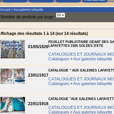
Accueil
>
Aux galeries lafayette
Nombre de produits par page :
ffichage des résultats 1 à 14 (sur 14 résultats)
FEUILLET PUBLICITAIRE GEANT DES G
LAFAYETTES 1926 SOLDES D'ETE
01/05/1826
CATALOGUES ET JOURNAUX M
Catalogues
>
Aux galeries lafayette
CATALOGUE " AUX GALERIES LAFAYETT
23/01/1917
CATALOGUES ET JOURNAUX M
Catalogues
>
Aux galeries lafayette
CATALOGUE "AUX GALERIES LAFAYETTE
22/01/1918
CATALOGUES ET JOURNAUX M
Catalogues
>
Aux galeries lafayette