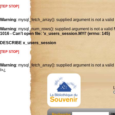
[TEP STOP]
Warning
: mysql_fetch_array(): supplied argument is not a vali
Warning
: mysql_num_rows(): supplied argument is not a valid
1016 - Can't open file: 'x_users_session.MYI' (errno: 145)
DESCRIBE x_users_session
[TEP STOP]
Warning
: mysql_fetch_array(): supplied argument is not a vali
ï»¿
L
C
Recherche