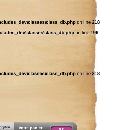
includes_dev\classes\class_db.php
on line
218
ncludes_dev\classes\class_db.php
on line
196
includes_dev\classes\class_db.php
on line
218
cription
Votre panier
0 €