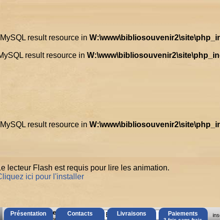
d MySQL result resource in
W:\www\bibliosouvenir2\site\php_
 MySQL result resource in
W:\www\bibliosouvenir2\site\php_i
d MySQL result resource in
W:\www\bibliosouvenir2\site\php_
e lecteur Flash est requis pour lire les animation.
liquez ici pour l'installer
AccÃ¨s Client
Présentation
Contacts
Livraisons
Paiements
ins
Mot de passe oubliÃ© ?
3 fois sans frais