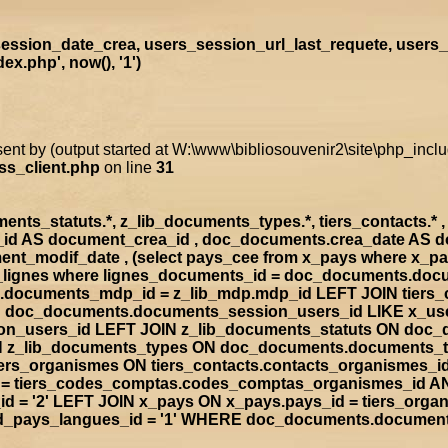
ssion_date_crea, users_session_url_last_requete, users_
x.php', now(), '1')
sent by (output started at W:\www\bibliosouvenir2\site\php_inc
ss_client.php
on line
31
s_statuts.*, z_lib_documents_types.*, tiers_contacts.* , t
a_id AS document_crea_id , doc_documents.crea_date AS 
nt_modif_date , (select pays_cee from x_pays where x_p
doc_lignes where lignes_documents_id = doc_documents.d
documents_mdp_id = z_lib_mdp.mdp_id LEFT JOIN tiers_
ON doc_documents.documents_session_users_id LIKE x_us
sion_users_id LEFT JOIN z_lib_documents_statuts ON doc
IN z_lib_documents_types ON doc_documents.documents_
rs_organismes ON tiers_contacts.contacts_organismes_id
d = tiers_codes_comptas.codes_comptas_organismes_id A
 = '2' LEFT JOIN x_pays ON x_pays.pays_id = tiers_org
rad_pays_langues_id = '1' WHERE doc_documents.documen