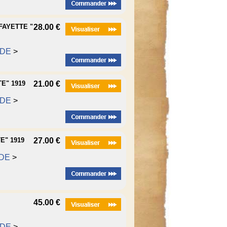
FAYETTE "
28.00 €
ODE
>
E" 1919
21.00 €
ODE
>
E" 1919
27.00 €
DE
>
45.00 €
ODE
>