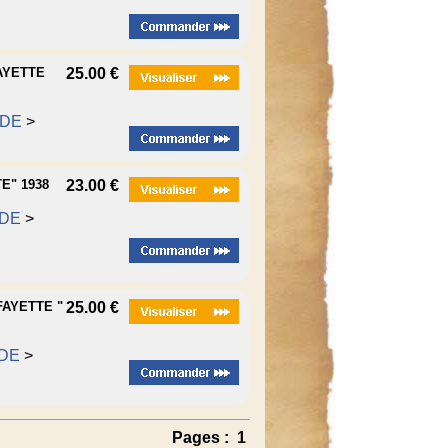
AYETTE
25.00 €
ODE
>
E" 1938
23.00 €
DE
>
AYETTE "
25.00 €
DE
>
Pages :
1