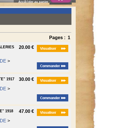
AccÃ©der au panier
Pages :
1
ALERIES
20.00 €
ODE
>
E" 1917
30.00 €
ODE
>
" 1918
47.00 €
ODE
>