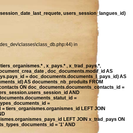
session_date_last_requete, users_session_langues_id)
ludes_dev\classes\class_db.php:44) in
iers_organismes.* , x_pays.* , x_trad_pays.*,
document_crea_date , doc_documents.modif_id AS
ays.pays_id = doc_documents.documents_l_pays_id) AS
ocuments_id) AS documents_nb_produits FROM
contacts ON doc_documents.documents_contacts_id =
ers_session.users_session_id AND
_documents.documents_statut_id =
types_documents_id =
 = tiers_organismes.organismes_id LEFT JOIN
ND
anismes.organismes_pays_id LEFT JOIN x_trad_pays ON
ts_types_documents_id = '1' AND