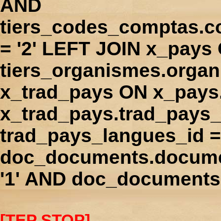
AND
tiers_codes_comptas.
= '2' LEFT JOIN x_pays
tiers_organismes.orga
x_trad_pays ON x_pays
x_trad_pays.trad_pays
trad_pays_langues_id 
doc_documents.docume
'1' AND doc_documents.
[TEP STOP]