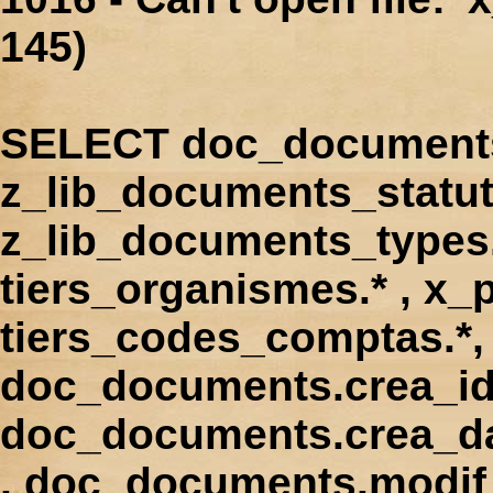
145)
SELECT doc_documents.
z_lib_documents_statut
z_lib_documents_types.*
tiers_organismes.* , x_p
tiers_codes_comptas.*, 
doc_documents.crea_id
doc_documents.crea_d
, doc_documents.modif