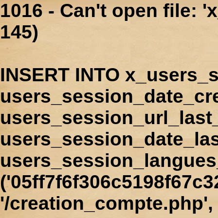
1016 - Can't open file: 
145)
INSERT INTO x_users_s
users_session_date_cr
users_session_url_last
users_session_date_las
users_session_langues
('05ff7f6f306c5198f67c3
'/creation_compte.php', 