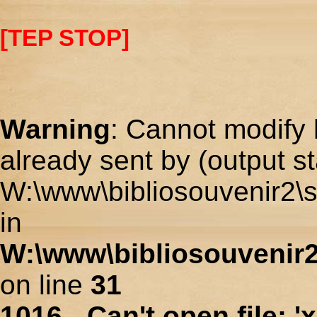
[TEP STOP]
Warning
: Cannot modify 
already sent by (output st
W:\www\bibliosouvenir2\s
in
W:\www\bibliosouvenir2
on line
31
1016 - Can't open file: 