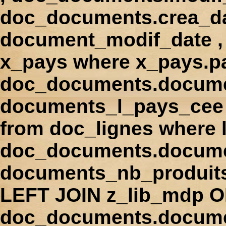
doc_documents.crea_d
document_modif_date , 
x_pays where x_pays.p
doc_documents.docume
documents_l_pays_cee ,
from doc_lignes where
doc_documents.docume
documents_nb_produi
LEFT JOIN z_lib_mdp 
doc_documents.docum