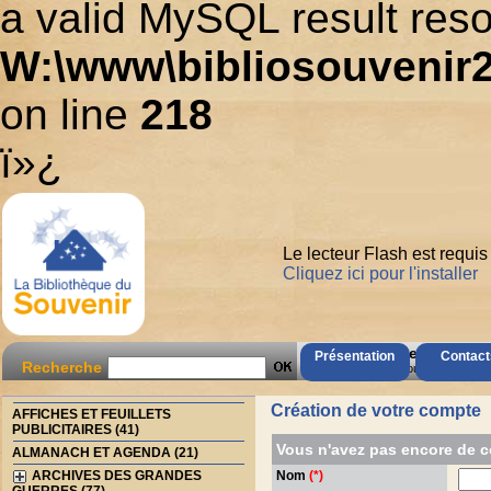
a valid MySQL result reso
W:\www\bibliosouvenir2
on line
218
ï»¿
Le lecteur Flash est requis
Cliquez ici pour l'installer
AccÃ¨s Client
Présentation
Contact
Recherche
Mot de passe oubliÃ© ?
Création de votre compte
AFFICHES ET FEUILLETS
PUBLICITAIRES (41)
Vous n'avez pas encore de 
ALMANACH ET AGENDA (21)
Nom
(*)
ARCHIVES DES GRANDES