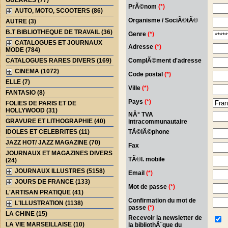
GUERRES (77)
PrÃ©nom
(*)
AUTO, MOTO, SCOOTERS (86)
Organisme / SociÃ©tÃ©
AUTRE (3)
B.T BIBLIOTHEQUE DE TRAVAIL (36)
Genre
(*)
CATALOGUES ET JOURNAUX
Adresse
(*)
MODE (784)
ComplÃ©ment d'adresse
CATALOGUES RARES DIVERS (169)
CINEMA (1072)
Code postal
(*)
ELLE (7)
Ville
(*)
FANTASIO (8)
Pays
(*)
FOLIES DE PARIS ET DE
HOLLYWOOD (31)
NÂ° TVA
GRAVURE ET LITHOGRAPHIE (40)
intracommunautaire
TÃ©lÃ©phone
IDOLES ET CELEBRITES (11)
JAZZ HOT/ JAZZ MAGAZINE (70)
Fax
JOURNAUX ET MAGAZINES DIVERS
TÃ©l. mobile
(24)
JOURNAUX ILLUSTRES (5158)
Email
(*)
JOURS DE FRANCE (133)
Mot de passe
(*)
L'ARTISAN PRATIQUE (41)
Confirmation du mot de
L'ILLUSTRATION (1138)
passe
(*)
LA CHINE (15)
Recevoir la newsletter de
LA VIE MARSEILLAISE (10)
la bibliothÃ¨que du