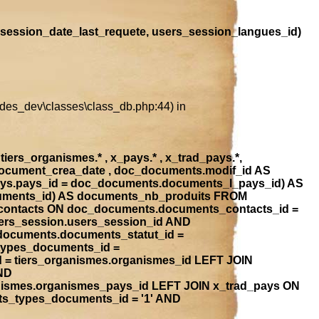
session_date_last_requete, users_session_langues_id)
ludes_dev\classes\class_db.php:44) in
iers_organismes.* , x_pays.* , x_trad_pays.*,
document_crea_date , doc_documents.modif_id AS
ays.pays_id = doc_documents.documents_l_pays_id) AS
ocuments_id) AS documents_nb_produits FROM
contacts ON doc_documents.documents_contacts_id =
ers_session.users_session_id AND
_documents.documents_statut_id =
types_documents_id =
 = tiers_organismes.organismes_id LEFT JOIN
ND
anismes.organismes_pays_id LEFT JOIN x_trad_pays ON
ts_types_documents_id = '1' AND