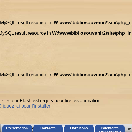
d MySQL result resource in
W:\www\bibliosouvenir2\site\php_
 MySQL result resource in
W:\www\bibliosouvenir2\site\php_i
d MySQL result resource in
W:\www\bibliosouvenir2\site\php_
e lecteur Flash est requis pour lire les animation.
liquez ici pour l'installer
AccÃ¨s Client
Présentation
Contacts
Livraisons
Paiements
ins
Mot de passe oubliÃ© ?
3 fois sans frais