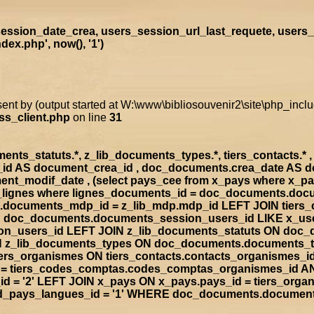
ssion_date_crea, users_session_url_last_requete, users_
x.php', now(), '1')
sent by (output started at W:\www\bibliosouvenir2\site\php_inc
ss_client.php
on line
31
s_statuts.*, z_lib_documents_types.*, tiers_contacts.* , t
a_id AS document_crea_id , doc_documents.crea_date AS 
nt_modif_date , (select pays_cee from x_pays where x_p
doc_lignes where lignes_documents_id = doc_documents.d
documents_mdp_id = z_lib_mdp.mdp_id LEFT JOIN tiers_
ON doc_documents.documents_session_users_id LIKE x_us
sion_users_id LEFT JOIN z_lib_documents_statuts ON doc
IN z_lib_documents_types ON doc_documents.documents_
rs_organismes ON tiers_contacts.contacts_organismes_id
d = tiers_codes_comptas.codes_comptas_organismes_id A
 = '2' LEFT JOIN x_pays ON x_pays.pays_id = tiers_org
rad_pays_langues_id = '1' WHERE doc_documents.documen