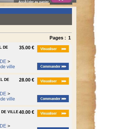
AccÃ©der au panier
Pages :
1
L DE
35.00 €
ODE
>
de ville
EL DE
28.00 €
ODE
>
de ville
 DE VILLE
40.00 €
ODE
>