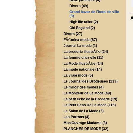
Belle jardiniere (4)
Divers (49)
Grand bazar de l'hotel de ville
(3)
A
High life tailor (2)
Old England (2)
Divers (27)
FÃ©mina mode (87)
Journal La mode (1)
La broderie illustrÃ©e (24)
La femme chez elle (11)
La Mode IllustrÃ©e (14)
La mode nationale (14)
La vraie mode (5)
Le Journal des Brodeuses (133)
Le miroir des modes (4)
Le Moniteur de La Mode (49)
Le petit echo de la Broderie (19)
Le Petit Echo De La Mode (115)
Le Salon de La Mode (3)
Les Patrons (4)
Mon Ouvrage Madame (3)
PLANCHES DE MODE (32)