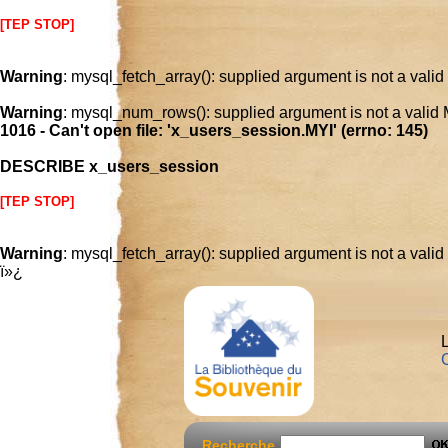
[TEP STOP]
Warning
: mysql_fetch_array(): supplied argument is not a vali
Warning
: mysql_num_rows(): supplied argument is not a valid
1016 - Can't open file: 'x_users_session.MYI' (errno: 145)
DESCRIBE x_users_session
[TEP STOP]
Warning
: mysql_fetch_array(): supplied argument is not a vali
ï»¿
L
C
Recherche