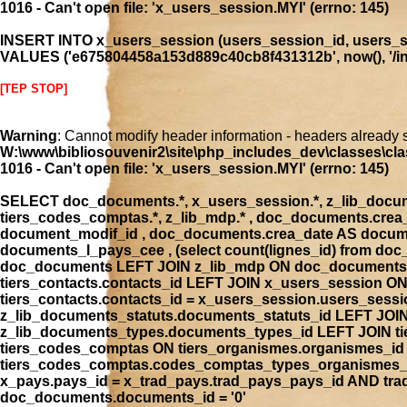
1016 - Can't open file: 'x_users_session.MYI' (errno: 145)
INSERT INTO x_users_session (users_session_id, users_se
VALUES ('e675804458a153d889c40cb8f431312b', now(), '/inde
[TEP STOP]
Warning
: Cannot modify header information - headers already 
W:\www\bibliosouvenir2\site\php_includes_dev\classes\cla
1016 - Can't open file: 'x_users_session.MYI' (errno: 145)
SELECT doc_documents.*, x_users_session.*, z_lib_document
tiers_codes_comptas.*, z_lib_mdp.* , doc_documents.cre
document_modif_id , doc_documents.crea_date AS docume
documents_l_pays_cee , (select count(lignes_id) from 
doc_documents LEFT JOIN z_lib_mdp ON doc_documents.
tiers_contacts.contacts_id LEFT JOIN x_users_session 
tiers_contacts.contacts_id = x_users_session.users_ses
z_lib_documents_statuts.documents_statuts_id LEFT JO
z_lib_documents_types.documents_types_id LEFT JOIN tie
tiers_codes_comptas ON tiers_organismes.organismes_i
tiers_codes_comptas.codes_comptas_types_organismes_id
x_pays.pays_id = x_trad_pays.trad_pays_pays_id AND t
doc_documents.documents_id = '0'