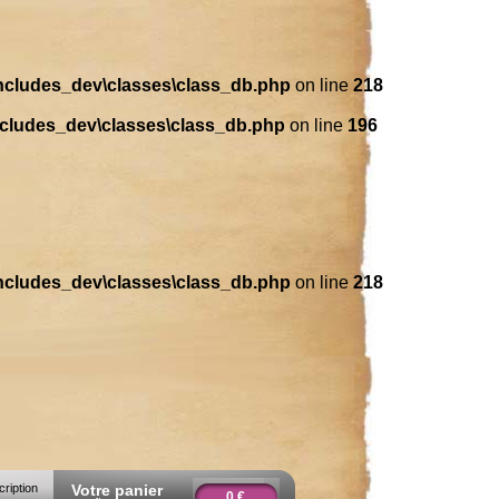
includes_dev\classes\class_db.php
on line
218
ncludes_dev\classes\class_db.php
on line
196
includes_dev\classes\class_db.php
on line
218
cription
Votre panier
0 €