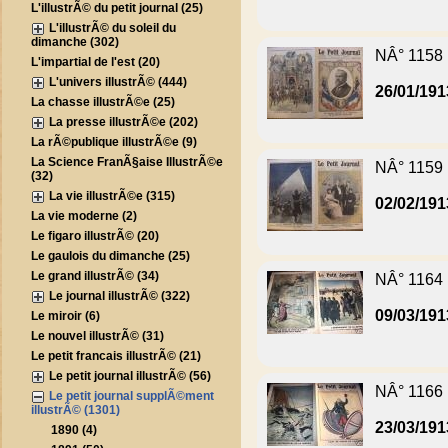
L'illustrÃ© du petit journal (25)
L'illustrÃ© du soleil du
dimanche (302)
NÂ° 1158
L'impartial de l'est (20)
L'univers illustrÃ© (444)
26/01/191
La chasse illustrÃ©e (25)
La presse illustrÃ©e (202)
La rÃ©publique illustrÃ©e (9)
La Science FranÃ§aise IllustrÃ©e
NÂ° 1159
(32)
La vie illustrÃ©e (315)
02/02/191
La vie moderne (2)
Le figaro illustrÃ© (20)
Le gaulois du dimanche (25)
Le grand illustrÃ© (34)
NÂ° 1164
Le journal illustrÃ© (322)
09/03/191
Le miroir (6)
Le nouvel illustrÃ© (31)
Le petit francais illustrÃ© (21)
Le petit journal illustrÃ© (56)
NÂ° 1166
Le petit journal supplÃ©ment
illustrÃ© (1301)
23/03/191
1890 (4)