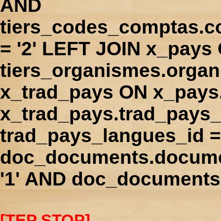
AND
tiers_codes_comptas.
= '2' LEFT JOIN x_pays
tiers_organismes.orga
x_trad_pays ON x_pays
x_trad_pays.trad_pays
trad_pays_langues_id 
doc_documents.docume
'1' AND doc_documents.
[TEP STOP]