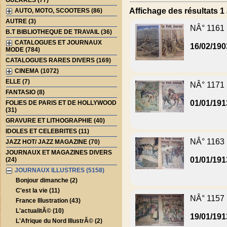
GUERRES (77)
Affichage des résultats 1 
AUTO, MOTO, SCOOTERS (86)
AUTRE (3)
NÂ° 1161
B.T BIBLIOTHEQUE DE TRAVAIL (36)
CATALOGUES ET JOURNAUX
16/02/190
MODE (784)
CATALOGUES RARES DIVERS (169)
CINEMA (1072)
ELLE (7)
NÂ° 1171
FANTASIO (8)
01/01/191
FOLIES DE PARIS ET DE HOLLYWOOD
(31)
GRAVURE ET LITHOGRAPHIE (40)
IDOLES ET CELEBRITES (11)
NÂ° 1163
JAZZ HOT/ JAZZ MAGAZINE (70)
JOURNAUX ET MAGAZINES DIVERS
01/01/191
(24)
JOURNAUX ILLUSTRES (5158)
Bonjour dimanche (2)
C'est la vie (11)
NÂ° 1157
France Illustration (43)
L'actualitÃ© (10)
19/01/191
L'Afrique du Nord IllustrÃ© (2)