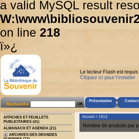
a valid MySQL result reso
W:\www\bibliosouvenir2
on line
218
ï»¿
Le lecteur Flash est requis
Cliquez ici pour l'installer
AccÃ¨s Client
Présentation
Contact
Recherche
Mot de passe oubliÃ© ?
Accueil
>
1913
AFFICHES ET FEUILLETS
PUBLICITAIRES (41)
Nombre de produits par p
ALMANACH ET AGENDA (21)
ARCHIVES DES GRANDES