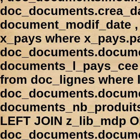
doc_documents.crea_d
document_modif_date , 
x_pays where x_pays.p
doc_documents.docume
documents_l_pays_cee ,
from doc_lignes where
doc_documents.docume
documents_nb_produi
LEFT JOIN z_lib_mdp 
doc_documents.docum