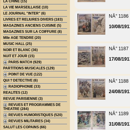
LA CHINE (15)
LA VIE MARSEILLAISE (10)
LE JOURNAL "INTER" (6)
NÂ° 1186
LIVRES ET RELIURES DIVERS (183)
MAGAZINES ANCIENS CUISINE (5)
10/08/191
MAGAZINES SUR LA COIFFURE (8)
Mlle AGE TENDRE (20)
MUSIC HALL (25)
NÂ° 1187
NOIR ET BLANC (36)
NUIT ET JOUR (15)
17/08/191
PARIS MATCH (929)
PARTITIONS MUSICALES (129)
POINT DE VUE (122)
QUI ? DETECTIVE (6)
NÂ° 1188
RADIOPHONIE (33)
24/08/191
REALITES (12)
REVUE PARISIENNE (3)
REVUES ET PROGRAMMES DE
THEATRE (284)
NÂ° 1189
REVUES HUMORISTIQUES (520)
REVUES MILITAIRES (34)
31/08/191
SALUT LES COPAINS (66)