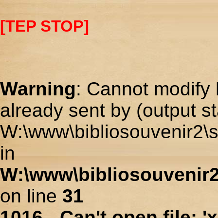
[TEP STOP]
Warning
: Cannot modify 
already sent by (output st
W:\www\bibliosouvenir2\s
in
W:\www\bibliosouvenir2
on line
31
1016 - Can't open file: 