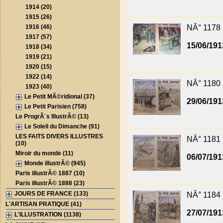
1914 (20)
1915 (26)
1916 (46)
NÂ° 1178
1917 (57)
15/06/191
1918 (34)
1919 (21)
1920 (15)
1922 (14)
NÂ° 1180
1923 (40)
Le Petit MÃ©ridional (37)
29/06/191
Le Petit Parisien (758)
Le ProgrÃ¨s IllustrÃ© (13)
Le Soleil du Dimanche (91)
LES FAITS DIVERS ILLUSTRES
NÂ° 1181
(10)
Miroir du monde (11)
06/07/191
Monde illustrÃ© (945)
Paris illustrÃ© 1887 (10)
Paris illustrÃ© 1888 (23)
JOURS DE FRANCE (133)
NÂ° 1184
L'ARTISAN PRATIQUE (41)
27/07/191
L'ILLUSTRATION (1138)