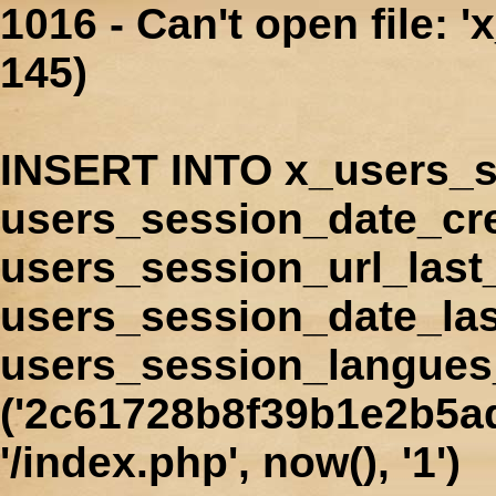
1016 - Can't open file: 
145)
INSERT INTO x_users_s
users_session_date_cr
users_session_url_last
users_session_date_las
users_session_langues
('2c61728b8f39b1e2b5ad
'/index.php', now(), '1')