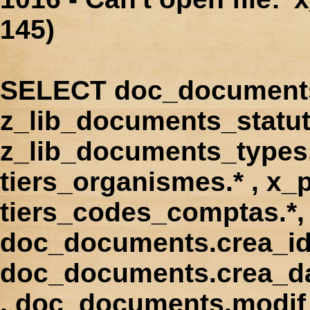
145)
SELECT doc_documents.
z_lib_documents_statut
z_lib_documents_types.*
tiers_organismes.* , x_p
tiers_codes_comptas.*, 
doc_documents.crea_id
doc_documents.crea_d
, doc_documents.modif