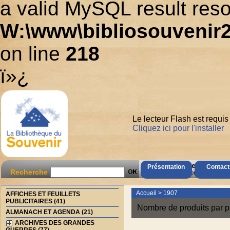
a valid MySQL result reso
W:\www\bibliosouvenir2
on line
218
ï»¿
Le lecteur Flash est requis
Cliquez ici pour l'installer
AccÃ¨s Client
Présentation
Contact
Recherche
Mot de passe oubliÃ© ?
Accueil
>
1907
AFFICHES ET FEUILLETS
PUBLICITAIRES (41)
Nombre de produits par p
ALMANACH ET AGENDA (21)
ARCHIVES DES GRANDES