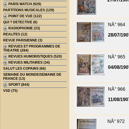
PARIS MATCH (929)
PARTITIONS MUSICALES (129)
POINT DE VUE (122)
QUI ? DETECTIVE (6)
NÂ° 964
RADIOPHONIE (33)
REALITES (12)
28/07/190
REVUE PARISIENNE (3)
REVUES ET PROGRAMMES DE
THEATRE (284)
REVUES HUMORISTIQUES (520)
NÂ° 965
REVUES MILITAIRES (34)
04/08/190
SALUT LES COPAINS (66)
SEMAINE DU MONDE/SEMAINE DE
FRANCE (13)
SPORT (844)
NÂ° 966
VSD (75)
11/08/190
NÂ° 972