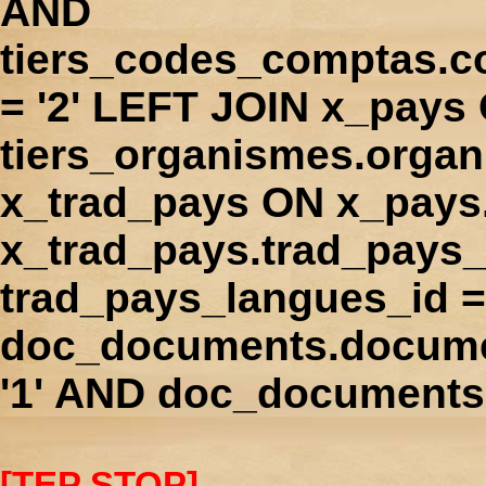
AND
tiers_codes_comptas.
= '2' LEFT JOIN x_pays
tiers_organismes.orga
x_trad_pays ON x_pays
x_trad_pays.trad_pays
trad_pays_langues_id 
doc_documents.docume
'1' AND doc_documents.
[TEP STOP]