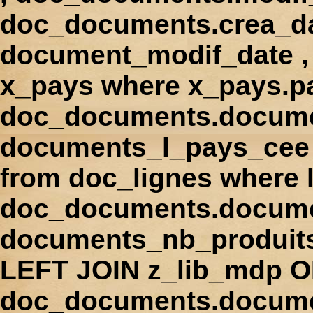
doc_documents.crea_d
document_modif_date , 
x_pays where x_pays.p
doc_documents.docume
documents_l_pays_cee ,
from doc_lignes where
doc_documents.docume
documents_nb_produi
LEFT JOIN z_lib_mdp 
doc_documents.docum