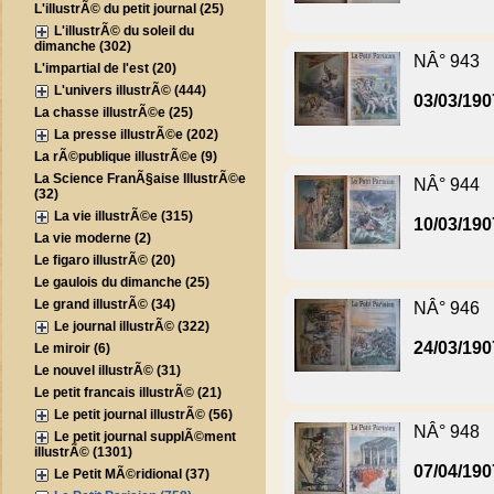
L'illustrÃ© du petit journal (25)
L'illustrÃ© du soleil du
dimanche (302)
NÂ° 943
L'impartial de l'est (20)
L'univers illustrÃ© (444)
03/03/190
La chasse illustrÃ©e (25)
La presse illustrÃ©e (202)
La rÃ©publique illustrÃ©e (9)
La Science FranÃ§aise IllustrÃ©e
NÂ° 944
(32)
La vie illustrÃ©e (315)
10/03/190
La vie moderne (2)
Le figaro illustrÃ© (20)
Le gaulois du dimanche (25)
Le grand illustrÃ© (34)
NÂ° 946
Le journal illustrÃ© (322)
24/03/190
Le miroir (6)
Le nouvel illustrÃ© (31)
Le petit francais illustrÃ© (21)
Le petit journal illustrÃ© (56)
NÂ° 948
Le petit journal supplÃ©ment
illustrÃ© (1301)
07/04/190
Le Petit MÃ©ridional (37)