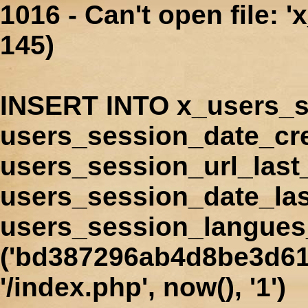
1016 - Can't open file: 
145)
INSERT INTO x_users_s
users_session_date_cr
users_session_url_last
users_session_date_las
users_session_langues
('bd387296ab4d8be3d61
'/index.php', now(), '1')