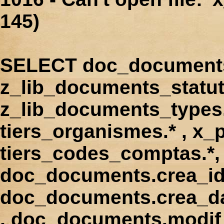
145)
SELECT doc_documents.
z_lib_documents_statut
z_lib_documents_types.*
tiers_organismes.* , x_p
tiers_codes_comptas.*, 
doc_documents.crea_id
doc_documents.crea_d
, doc_documents.modif