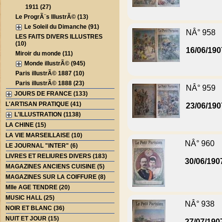
1911 (27)
Le ProgrÃ¨s IllustrÃ© (13)
Le Soleil du Dimanche (91)
NÂ° 958
LES FAITS DIVERS ILLUSTRES
(10)
16/06/190
Miroir du monde (11)
Monde illustrÃ© (945)
Paris illustrÃ© 1887 (10)
Paris illustrÃ© 1888 (23)
NÂ° 959
JOURS DE FRANCE (133)
L'ARTISAN PRATIQUE (41)
23/06/190
L'ILLUSTRATION (1138)
LA CHINE (15)
LA VIE MARSEILLAISE (10)
NÂ° 960
LE JOURNAL "INTER" (6)
LIVRES ET RELIURES DIVERS (183)
30/06/190
MAGAZINES ANCIENS CUISINE (5)
MAGAZINES SUR LA COIFFURE (8)
Mlle AGE TENDRE (20)
MUSIC HALL (25)
NÂ° 938
NOIR ET BLANC (36)
NUIT ET JOUR (15)
27/07/190