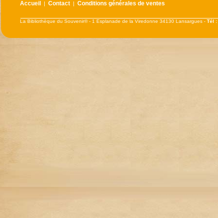
Accueil
Contact
Conditions générales de ventes
|
|
La Bibliothèque du Souvenir® - 1 Esplanade de la Viredonne 34130 Lansargues -
Tél 