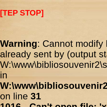
[TEP STOP]
Warning
: Cannot modify 
already sent by (output st
W:\www\bibliosouvenir2\s
in
W:\www\bibliosouvenir2
on line
31
1016 - Can't open file: 