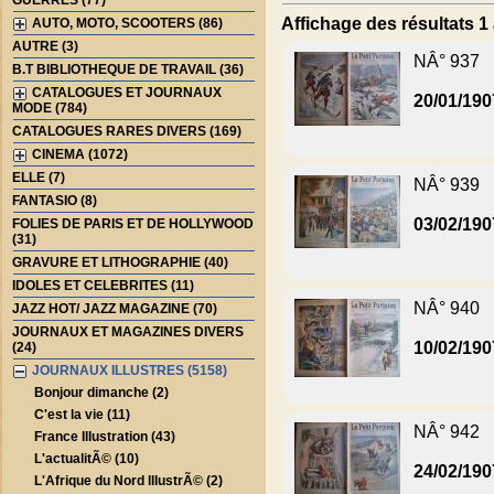
GUERRES (77)
Affichage des résultats 1 
AUTO, MOTO, SCOOTERS (86)
AUTRE (3)
NÂ° 937
B.T BIBLIOTHEQUE DE TRAVAIL (36)
CATALOGUES ET JOURNAUX
20/01/190
MODE (784)
CATALOGUES RARES DIVERS (169)
CINEMA (1072)
ELLE (7)
NÂ° 939
FANTASIO (8)
03/02/190
FOLIES DE PARIS ET DE HOLLYWOOD
(31)
GRAVURE ET LITHOGRAPHIE (40)
IDOLES ET CELEBRITES (11)
NÂ° 940
JAZZ HOT/ JAZZ MAGAZINE (70)
JOURNAUX ET MAGAZINES DIVERS
10/02/190
(24)
JOURNAUX ILLUSTRES (5158)
Bonjour dimanche (2)
C'est la vie (11)
NÂ° 942
France Illustration (43)
L'actualitÃ© (10)
24/02/190
L'Afrique du Nord IllustrÃ© (2)