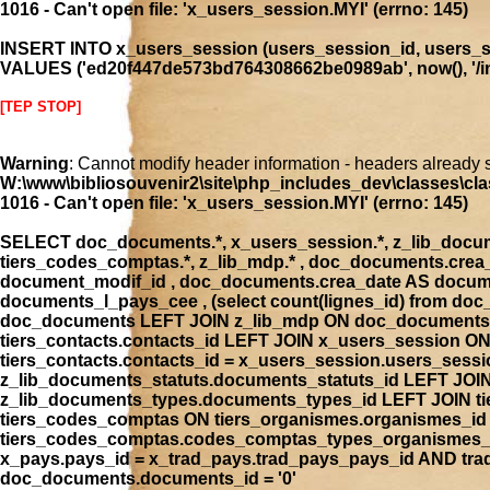
1016 - Can't open file: 'x_users_session.MYI' (errno: 145)
INSERT INTO x_users_session (users_session_id, users_se
VALUES ('ed20f447de573bd764308662be0989ab', now(), '/ind
[TEP STOP]
Warning
: Cannot modify header information - headers already 
W:\www\bibliosouvenir2\site\php_includes_dev\classes\cla
1016 - Can't open file: 'x_users_session.MYI' (errno: 145)
SELECT doc_documents.*, x_users_session.*, z_lib_document
tiers_codes_comptas.*, z_lib_mdp.* , doc_documents.cre
document_modif_id , doc_documents.crea_date AS docume
documents_l_pays_cee , (select count(lignes_id) from 
doc_documents LEFT JOIN z_lib_mdp ON doc_documents.
tiers_contacts.contacts_id LEFT JOIN x_users_session 
tiers_contacts.contacts_id = x_users_session.users_ses
z_lib_documents_statuts.documents_statuts_id LEFT JO
z_lib_documents_types.documents_types_id LEFT JOIN tie
tiers_codes_comptas ON tiers_organismes.organismes_i
tiers_codes_comptas.codes_comptas_types_organismes_id
x_pays.pays_id = x_trad_pays.trad_pays_pays_id AND t
doc_documents.documents_id = '0'