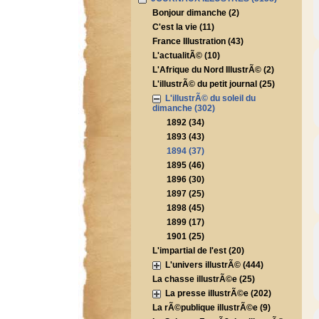
Bonjour dimanche (2)
C'est la vie (11)
France Illustration (43)
L'actualitÃ© (10)
L'Afrique du Nord IllustrÃ© (2)
L'illustrÃ© du petit journal (25)
L'illustrÃ© du soleil du
dimanche (302)
1892 (34)
1893 (43)
1894 (37)
1895 (46)
1896 (30)
1897 (25)
1898 (45)
1899 (17)
1901 (25)
L'impartial de l'est (20)
L'univers illustrÃ© (444)
La chasse illustrÃ©e (25)
La presse illustrÃ©e (202)
La rÃ©publique illustrÃ©e (9)