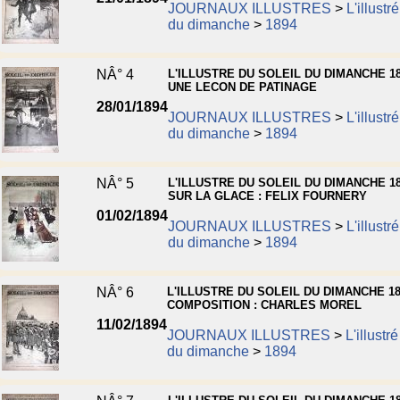
JOURNAUX ILLUSTRES
>
L'illustr
du dimanche
>
1894
NÂ° 4
L'ILLUSTRE DU SOLEIL DU DIMANCHE 18
UNE LECON DE PATINAGE
28/01/1894
JOURNAUX ILLUSTRES
>
L'illustr
du dimanche
>
1894
NÂ° 5
L'ILLUSTRE DU SOLEIL DU DIMANCHE 18
SUR LA GLACE : FELIX FOURNERY
01/02/1894
JOURNAUX ILLUSTRES
>
L'illustr
du dimanche
>
1894
NÂ° 6
L'ILLUSTRE DU SOLEIL DU DIMANCHE 18
COMPOSITION : CHARLES MOREL
11/02/1894
JOURNAUX ILLUSTRES
>
L'illustré
du dimanche
>
1894