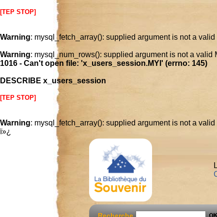
[TEP STOP]
Warning
: mysql_fetch_array(): supplied argument is not a vali
Warning
: mysql_num_rows(): supplied argument is not a valid
1016 - Can't open file: 'x_users_session.MYI' (errno: 145)
DESCRIBE x_users_session
[TEP STOP]
Warning
: mysql_fetch_array(): supplied argument is not a vali
ï»¿
L
C
Recherche