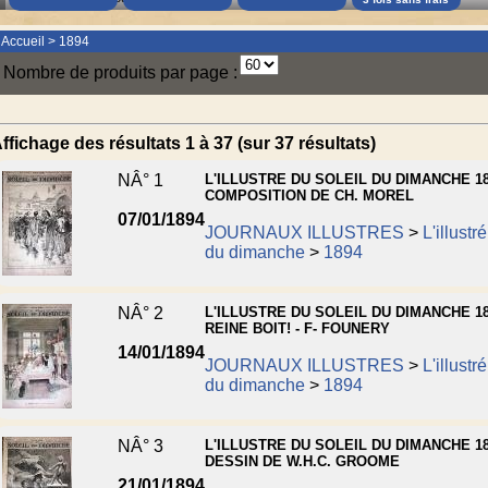
Accueil
>
1894
Nombre de produits par page :
ffichage des résultats 1 à 37 (sur 37 résultats)
NÂ° 1
L'ILLUSTRE DU SOLEIL DU DIMANCHE 18
COMPOSITION DE CH. MOREL
07/01/1894
JOURNAUX ILLUSTRES
>
L'illustr
du dimanche
>
1894
NÂ° 2
L'ILLUSTRE DU SOLEIL DU DIMANCHE 18
REINE BOIT! - F- FOUNERY
14/01/1894
JOURNAUX ILLUSTRES
>
L'illustr
du dimanche
>
1894
NÂ° 3
L'ILLUSTRE DU SOLEIL DU DIMANCHE 18
DESSIN DE W.H.C. GROOME
21/01/1894