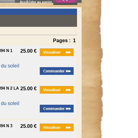
AccÃ©der au panier
Pages :
1
94 N 1
25.00 €
é du soleil
94 N 2 LA
25.00 €
é du soleil
94 N 3
25.00 €