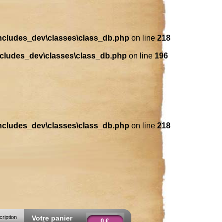
includes_dev\classes\class_db.php
on line
218
ncludes_dev\classes\class_db.php
on line
196
includes_dev\classes\class_db.php
on line
218
cription
Votre panier
0 €