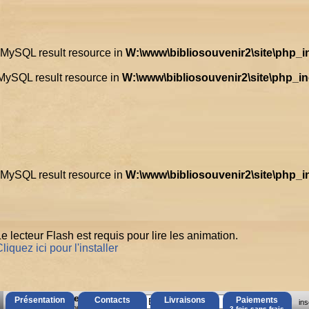
d MySQL result resource in
W:\www\bibliosouvenir2\site\php_
 MySQL result resource in
W:\www\bibliosouvenir2\site\php_i
d MySQL result resource in
W:\www\bibliosouvenir2\site\php_
e lecteur Flash est requis pour lire les animation.
liquez ici pour l'installer
AccÃ¨s Client
Présentation
Contacts
Livraisons
Paiements
ins
Mot de passe oubliÃ© ?
3 fois sans frais