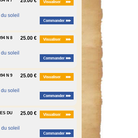
94 N 7
25.00 €
é du soleil
94 N 8
25.00 €
é du soleil
94 N 9
25.00 €
é du soleil
UES DU
25.00 €
é du soleil