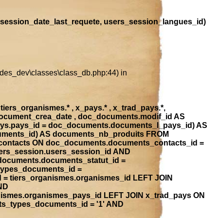
session_date_last_requete, users_session_langues_id)
ludes_dev\classes\class_db.php:44) in
iers_organismes.* , x_pays.* , x_trad_pays.*,
document_crea_date , doc_documents.modif_id AS
ays.pays_id = doc_documents.documents_l_pays_id) AS
ocuments_id) AS documents_nb_produits FROM
contacts ON doc_documents.documents_contacts_id =
ers_session.users_session_id AND
_documents.documents_statut_id =
types_documents_id =
 = tiers_organismes.organismes_id LEFT JOIN
ND
anismes.organismes_pays_id LEFT JOIN x_trad_pays ON
ts_types_documents_id = '1' AND