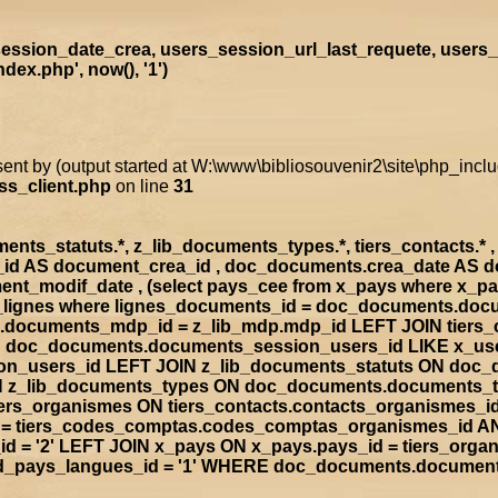
ssion_date_crea, users_session_url_last_requete, users_
ex.php', now(), '1')
sent by (output started at W:\www\bibliosouvenir2\site\php_inc
ss_client.php
on line
31
s_statuts.*, z_lib_documents_types.*, tiers_contacts.* , t
a_id AS document_crea_id , doc_documents.crea_date AS 
nt_modif_date , (select pays_cee from x_pays where x_p
doc_lignes where lignes_documents_id = doc_documents.d
documents_mdp_id = z_lib_mdp.mdp_id LEFT JOIN tiers_
ON doc_documents.documents_session_users_id LIKE x_us
sion_users_id LEFT JOIN z_lib_documents_statuts ON doc
IN z_lib_documents_types ON doc_documents.documents_
rs_organismes ON tiers_contacts.contacts_organismes_id
d = tiers_codes_comptas.codes_comptas_organismes_id A
 = '2' LEFT JOIN x_pays ON x_pays.pays_id = tiers_org
rad_pays_langues_id = '1' WHERE doc_documents.documen