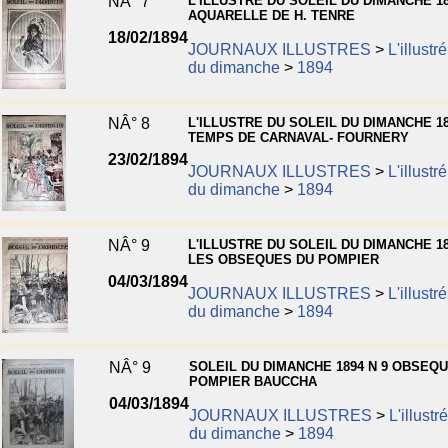
NÂ° 7
L'ILLUSTRE DU SOLEIL DU DIMANCHE 18
AQUARELLE DE H. TENRE
18/02/1894
JOURNAUX ILLUSTRES
>
L'illustr
du dimanche
>
1894
NÂ° 8
L'ILLUSTRE DU SOLEIL DU DIMANCHE 18
TEMPS DE CARNAVAL- FOURNERY
23/02/1894
JOURNAUX ILLUSTRES
>
L'illustr
du dimanche
>
1894
NÂ° 9
L'ILLUSTRE DU SOLEIL DU DIMANCHE 18
LES OBSEQUES DU POMPIER
04/03/1894
JOURNAUX ILLUSTRES
>
L'illustr
du dimanche
>
1894
NÂ° 9
SOLEIL DU DIMANCHE 1894 N 9 OBSEQ
POMPIER BAUCCHA
04/03/1894
JOURNAUX ILLUSTRES
>
L'illustr
du dimanche
>
1894