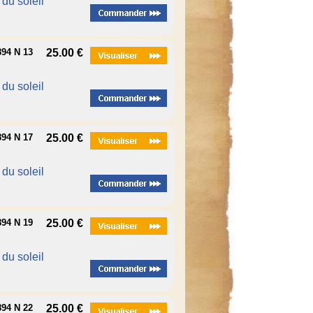
é du soleil
94 N 13
25.00 €
é du soleil
94 N 17
25.00 €
é du soleil
94 N 19
25.00 €
é du soleil
94 N 22
25.00 €