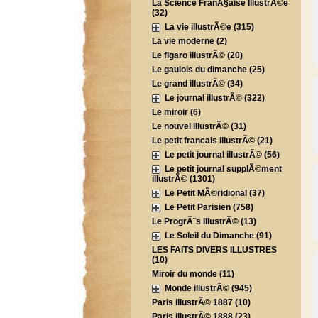
La Science FranÃ§aise IllustrÃ©e
(32)
La vie illustrÃ©e (315)
La vie moderne (2)
Le figaro illustrÃ© (20)
Le gaulois du dimanche (25)
Le grand illustrÃ© (34)
Le journal illustrÃ© (322)
Le miroir (6)
Le nouvel illustrÃ© (31)
Le petit francais illustrÃ© (21)
Le petit journal illustrÃ© (56)
Le petit journal supplÃ©ment
illustrÃ© (1301)
Le Petit MÃ©ridional (37)
Le Petit Parisien (758)
Le ProgrÃ¨s IllustrÃ© (13)
Le Soleil du Dimanche (91)
LES FAITS DIVERS ILLUSTRES
(10)
Miroir du monde (11)
Monde illustrÃ© (945)
Paris illustrÃ© 1887 (10)
Paris illustrÃ© 1888 (23)