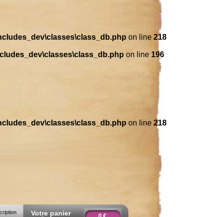
includes_dev\classes\class_db.php
on line
218
ncludes_dev\classes\class_db.php
on line
196
includes_dev\classes\class_db.php
on line
218
cription
Votre panier
0 €