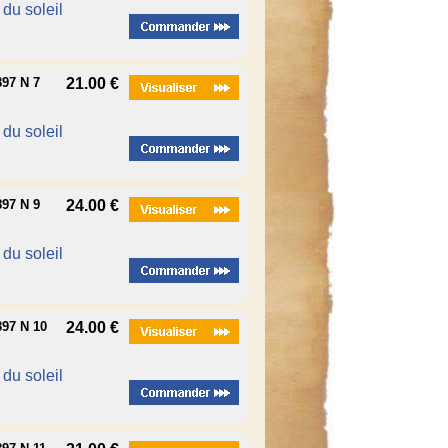
é du soleil
97 N 7
21.00 €
é du soleil
97 N 9
24.00 €
é du soleil
97 N 10
24.00 €
é du soleil