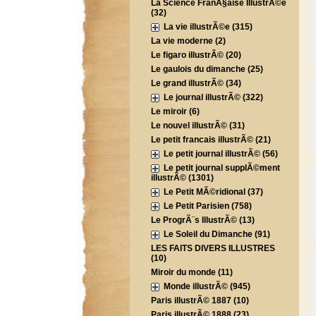
La Science FranÃ§aise IllustrÃ©e
(32)
La vie illustrÃ©e (315)
La vie moderne (2)
Le figaro illustrÃ© (20)
Le gaulois du dimanche (25)
Le grand illustrÃ© (34)
Le journal illustrÃ© (322)
Le miroir (6)
Le nouvel illustrÃ© (31)
Le petit francais illustrÃ© (21)
Le petit journal illustrÃ© (56)
Le petit journal supplÃ©ment
illustrÃ© (1301)
Le Petit MÃ©ridional (37)
Le Petit Parisien (758)
Le ProgrÃ¨s IllustrÃ© (13)
Le Soleil du Dimanche (91)
LES FAITS DIVERS ILLUSTRES
(10)
Miroir du monde (11)
Monde illustrÃ© (945)
Paris illustrÃ© 1887 (10)
Paris illustrÃ© 1888 (23)