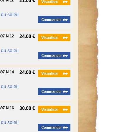
97 N 11
21.00 €
é du soleil
97 N 12
24.00 €
é du soleil
97 N 14
24.00 €
é du soleil
97 N 16
30.00 €
é du soleil