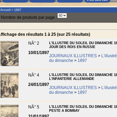
Accueil
>
1897
Nombre de produits par page :
ffichage des résultats 1 à 25 (sur 25 résultats)
NÂ° 2
L'ILLUSTRE DU SOLEIL DU DIMANCHE 18
JOUR DES ROIS EN RUSSIE
10/01/1897
JOURNAUX ILLUSTRES
>
L'illustr
du dimanche
>
1897
NÂ° 4
L'ILLUSTRE DU SOLEIL DU DIMANCHE 18
L'INFANTERIE ALLEMANDE
24/01/1897
JOURNAUX ILLUSTRES
>
L'illustr
du dimanche
>
1897
NÂ° 5
L'ILLUSTRE DU SOLEIL DU DIMANCHE 18
PESTE A BOMBAY
31/01/1897