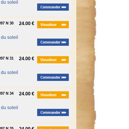
é du soleil
97 N 30
24.00 €
é du soleil
97 N 31
24.00 €
é du soleil
97 N 34
24.00 €
é du soleil
97 N 35
24.00 €