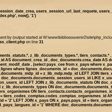
ssion_date_crea, users_session_url_last_requete, users_
x.php', now(), '1')
sent by (output started at W:\www\bibliosouvenir2\site\php_inc
ss_client.php
on line
31
s_statuts.*, z_lib_documents_types.*, tiers_contacts.* , t
a_id AS document_crea_id , doc_documents.crea_date AS 
nt_modif_date , (select pays_cee from x_pays where x_p
doc_lignes where lignes_documents_id = doc_documents.d
documents_mdp_id = z_lib_mdp.mdp_id LEFT JOIN tiers_
ON doc_documents.documents_session_users_id LIKE x_us
sion_users_id LEFT JOIN z_lib_documents_statuts ON doc
IN z_lib_documents_types ON doc_documents.documents_
rs_organismes ON tiers_contacts.contacts_organismes_id
d = tiers_codes_comptas.codes_comptas_organismes_id A
 = '2' LEFT JOIN x_pays ON x_pays.pays_id = tiers_org
rad_pays_langues_id = '1' WHERE doc_documents.documen