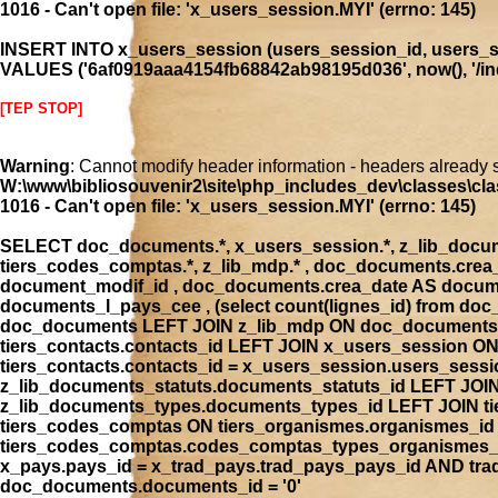
1016 - Can't open file: 'x_users_session.MYI' (errno: 145)
INSERT INTO x_users_session (users_session_id, users_se
VALUES ('6af0919aaa4154fb68842ab98195d036', now(), '/inde
[TEP STOP]
Warning
: Cannot modify header information - headers already 
W:\www\bibliosouvenir2\site\php_includes_dev\classes\cla
1016 - Can't open file: 'x_users_session.MYI' (errno: 145)
SELECT doc_documents.*, x_users_session.*, z_lib_document
tiers_codes_comptas.*, z_lib_mdp.* , doc_documents.cre
document_modif_id , doc_documents.crea_date AS docume
documents_l_pays_cee , (select count(lignes_id) from 
doc_documents LEFT JOIN z_lib_mdp ON doc_documents.
tiers_contacts.contacts_id LEFT JOIN x_users_session 
tiers_contacts.contacts_id = x_users_session.users_ses
z_lib_documents_statuts.documents_statuts_id LEFT JO
z_lib_documents_types.documents_types_id LEFT JOIN tie
tiers_codes_comptas ON tiers_organismes.organismes_i
tiers_codes_comptas.codes_comptas_types_organismes_id
x_pays.pays_id = x_trad_pays.trad_pays_pays_id AND t
doc_documents.documents_id = '0'