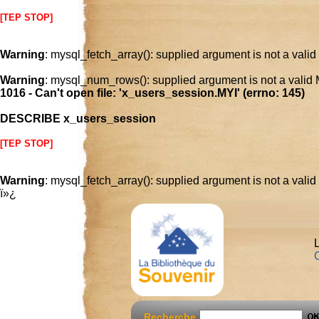
[TEP STOP]
Warning
: mysql_fetch_array(): supplied argument is not a vali
Warning
: mysql_num_rows(): supplied argument is not a valid
1016 - Can't open file: 'x_users_session.MYI' (errno: 145)
DESCRIBE x_users_session
[TEP STOP]
Warning
: mysql_fetch_array(): supplied argument is not a vali
ï»¿
L
C
Recherche