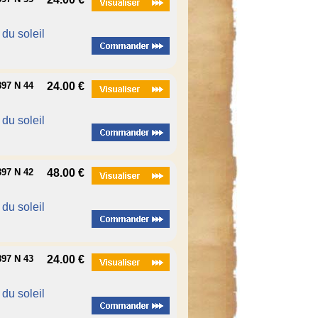
é du soleil
97 N 44
24.00 €
é du soleil
97 N 42
48.00 €
é du soleil
97 N 43
24.00 €
é du soleil