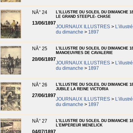
NÂ° 24
L'ILLUSTRE DU SOLEIL DU DIMANCHE 18
LE GRAND STEEPLE- CHASE
13/06/1897
JOURNAUX ILLUSTRES
>
L'illustr
du dimanche
>
1897
NÂ° 25
L'ILLUSTRE DU SOLEIL DU DIMANCHE 18
MANOEUVRES DE CAVALERIE
20/06/1897
JOURNAUX ILLUSTRES
>
L'illustr
du dimanche
>
1897
NÂ° 26
L'ILLUSTRE DU SOLEIL DU DIMANCHE 18
JUBILE LA REINE VICTORIA
27/06/1897
JOURNAUX ILLUSTRES
>
L'illustr
du dimanche
>
1897
NÂ° 27
L'ILLUSTRE DU SOLEIL DU DIMANCHE 18
L'EMPEREUR MENELICK
04/07/1897