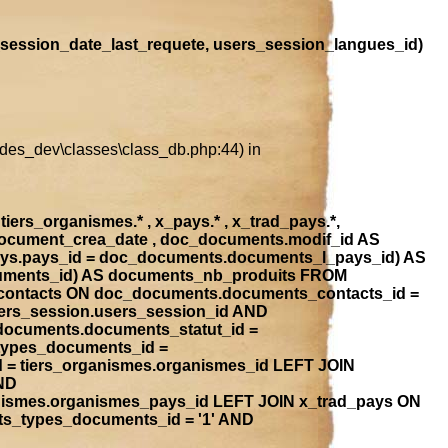
session_date_last_requete, users_session_langues_id)
ludes_dev\classes\class_db.php:44) in
iers_organismes.* , x_pays.* , x_trad_pays.*,
document_crea_date , doc_documents.modif_id AS
ays.pays_id = doc_documents.documents_l_pays_id) AS
ocuments_id) AS documents_nb_produits FROM
contacts ON doc_documents.documents_contacts_id =
ers_session.users_session_id AND
_documents.documents_statut_id =
types_documents_id =
 = tiers_organismes.organismes_id LEFT JOIN
ND
anismes.organismes_pays_id LEFT JOIN x_trad_pays ON
ts_types_documents_id = '1' AND