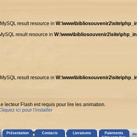
d MySQL result resource in
W:\www\bibliosouvenir2\site\php_
 MySQL result resource in
W:\www\bibliosouvenir2\site\php_i
d MySQL result resource in
W:\www\bibliosouvenir2\site\php_
e lecteur Flash est requis pour lire les animation.
liquez ici pour l'installer
AccÃ¨s Client
Présentation
Contacts
Livraisons
Paiements
ins
Mot de passe oubliÃ© ?
3 fois sans frais