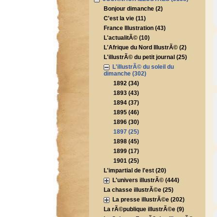
Bonjour dimanche (2)
C'est la vie (11)
France Illustration (43)
L'actualitÃ© (10)
L'Afrique du Nord IllustrÃ© (2)
L'illustrÃ© du petit journal (25)
L'illustrÃ© du soleil du
dimanche (302)
1892 (34)
1893 (43)
1894 (37)
1895 (46)
1896 (30)
1897 (25)
1898 (45)
1899 (17)
1901 (25)
L'impartial de l'est (20)
L'univers illustrÃ© (444)
La chasse illustrÃ©e (25)
La presse illustrÃ©e (202)
La rÃ©publique illustrÃ©e (9)