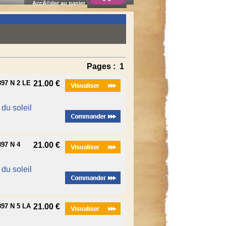
AccÃ©der au panier
Pages :
1
97 N 2 LE
21.00 €
é du soleil
97 N 4
21.00 €
é du soleil
97 N 5 LA
21.00 €