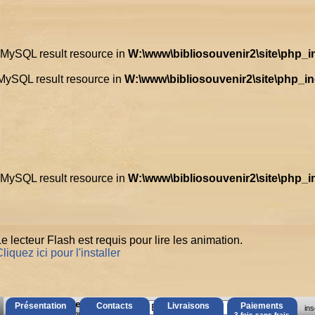
d MySQL result resource in
W:\www\bibliosouvenir2\site\php_
 MySQL result resource in
W:\www\bibliosouvenir2\site\php_i
d MySQL result resource in
W:\www\bibliosouvenir2\site\php_
e lecteur Flash est requis pour lire les animation.
liquez ici pour l'installer
AccÃ¨s Client
Présentation
Contacts
Livraisons
Paiements
ins
Mot de passe oubliÃ© ?
3 fois sans frais