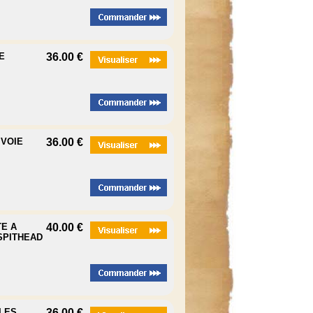
E
36.00 €
 VOIE
36.00 €
TE A
40.00 €
SPITHEAD
 LES
36.00 €