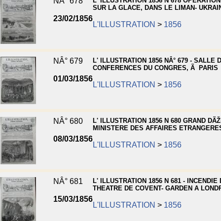
NÂ° 678
L' ILLUSTRATION 1856 N 678 OPERATIO
SUR LA GLACE, DANS LE LIMAN- UKRAI
23/02/1856
L'ILLUSTRATION
>
1856
NÂ° 679
L' ILLUSTRATION 1856 NÂ° 679 - SALLE 
CONFERENCES DU CONGRES, Ã PARIS
01/03/1856
L'ILLUSTRATION
>
1856
NÂ° 680
L' ILLUSTRATION 1856 N 680 GRAND DÃ
MINISTERE DES AFFAIRES ETRANGERE
08/03/1856
L'ILLUSTRATION
>
1856
NÂ° 681
L' ILLUSTRATION 1856 N 681 - INCENDIE
THEATRE DE COVENT- GARDEN A LOND
15/03/1856
L'ILLUSTRATION
>
1856