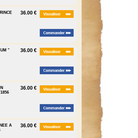
PRINCE
36.00 €
EUM "
36.00 €
ON
36.00 €
/1856
NNEE A
36.00 €
S