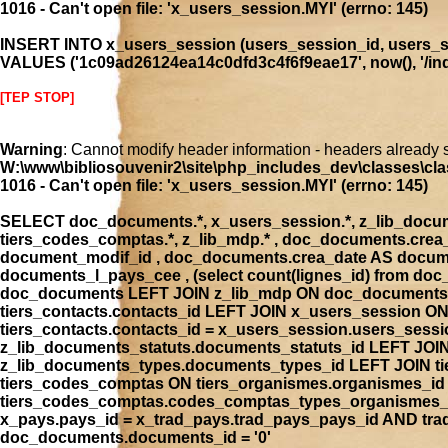
1016 - Can't open file: 'x_users_session.MYI' (errno: 145)
INSERT INTO x_users_session (users_session_id, users_se
VALUES ('1c09ad26124ea14c0dfd3c4f6f9eae17', now(), '/inde
[TEP STOP]
Warning
: Cannot modify header information - headers already 
W:\www\bibliosouvenir2\site\php_includes_dev\classes\cla
1016 - Can't open file: 'x_users_session.MYI' (errno: 145)
SELECT doc_documents.*, x_users_session.*, z_lib_document
tiers_codes_comptas.*, z_lib_mdp.* , doc_documents.cre
document_modif_id , doc_documents.crea_date AS docume
documents_l_pays_cee , (select count(lignes_id) from 
doc_documents LEFT JOIN z_lib_mdp ON doc_documents.
tiers_contacts.contacts_id LEFT JOIN x_users_session 
tiers_contacts.contacts_id = x_users_session.users_ses
z_lib_documents_statuts.documents_statuts_id LEFT JO
z_lib_documents_types.documents_types_id LEFT JOIN tie
tiers_codes_comptas ON tiers_organismes.organismes_i
tiers_codes_comptas.codes_comptas_types_organismes_id
x_pays.pays_id = x_trad_pays.trad_pays_pays_id AND t
doc_documents.documents_id = '0'