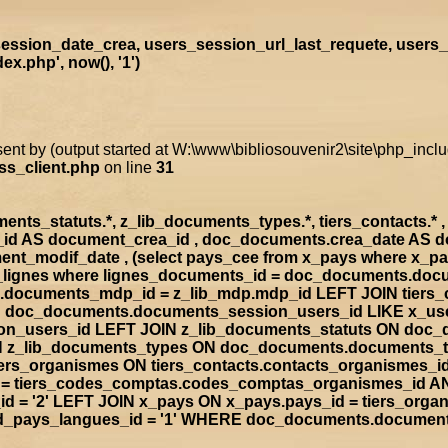
ssion_date_crea, users_session_url_last_requete, users_
x.php', now(), '1')
sent by (output started at W:\www\bibliosouvenir2\site\php_inc
ss_client.php
on line
31
s_statuts.*, z_lib_documents_types.*, tiers_contacts.* , t
a_id AS document_crea_id , doc_documents.crea_date AS 
nt_modif_date , (select pays_cee from x_pays where x_p
doc_lignes where lignes_documents_id = doc_documents.d
documents_mdp_id = z_lib_mdp.mdp_id LEFT JOIN tiers_
ON doc_documents.documents_session_users_id LIKE x_us
sion_users_id LEFT JOIN z_lib_documents_statuts ON doc
IN z_lib_documents_types ON doc_documents.documents_
rs_organismes ON tiers_contacts.contacts_organismes_id
d = tiers_codes_comptas.codes_comptas_organismes_id A
 = '2' LEFT JOIN x_pays ON x_pays.pays_id = tiers_org
rad_pays_langues_id = '1' WHERE doc_documents.documen