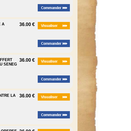
E A
36.00 €
OFFERT
36.00 €
U SENEG
ENTRE LA
36.00 €