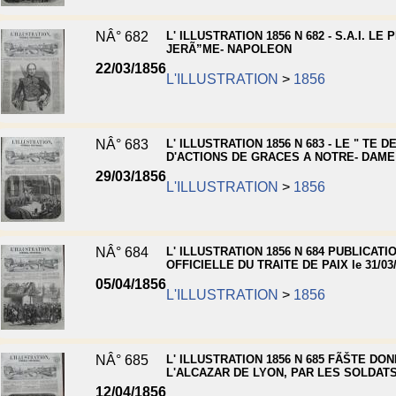
NÂ° 682
L' ILLUSTRATION 1856 N 682 - S.A.I. LE 
JERÃ”ME- NAPOLEON
22/03/1856
L'ILLUSTRATION
>
1856
NÂ° 683
L' ILLUSTRATION 1856 N 683 - LE " TE D
D'ACTIONS DE GRACES A NOTRE- DAME
29/03/1856
L'ILLUSTRATION
>
1856
NÂ° 684
L' ILLUSTRATION 1856 N 684 PUBLICATI
OFFICIELLE DU TRAITE DE PAIX le 31/03
05/04/1856
L'ILLUSTRATION
>
1856
NÂ° 685
L' ILLUSTRATION 1856 N 685 FÃŠTE DO
L'ALCAZAR DE LYON, PAR LES SOLDAT
12/04/1856