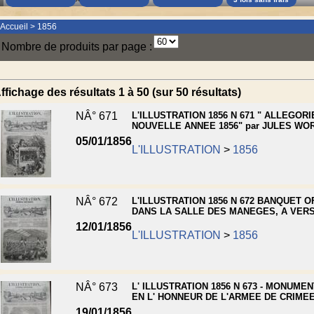
Accueil
>
1856
Nombre de produits par page :
ffichage des résultats 1 à 50 (sur 50 résultats)
NÂ° 671
L'ILLUSTRATION 1856 N 671 " ALLEGORI
NOUVELLE ANNEE 1856" par JULES WO
05/01/1856
L'ILLUSTRATION
>
1856
NÂ° 672
L'ILLUSTRATION 1856 N 672 BANQUET 
DANS LA SALLE DES MANEGES, A VER
12/01/1856
L'ILLUSTRATION
>
1856
NÂ° 673
L' ILLUSTRATION 1856 N 673 - MONUME
EN L' HONNEUR DE L'ARMEE DE CRIME
19/01/1856