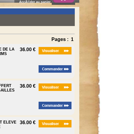
AccÃ©der au panier
Pages :
1
E DE LA
36.00 €
RMS
OFFERT
36.00 €
SAILLES
NT ELEVE
36.00 €
E