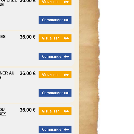
N OPEREE
36.00 €
NE
DES
36.00 €
ŽNER AU
36.00 €
S
 DU
36.00 €
RES