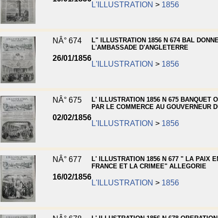
L'ILLUSTRATION
>
1856
NÂ° 674
L" ILLUSTRATION 1856 N 674 BAL DONN
L'AMBASSADE D'ANGLETERRE
26/01/1856
L'ILLUSTRATION
>
1856
NÂ° 675
L' ILLUSTRATION 1856 N 675 BANQUET 
PAR LE COMMERCE AU GOUVERNEUR D
02/02/1856
L'ILLUSTRATION
>
1856
NÂ° 677
L' ILLUSTRATION 1856 N 677 " LA PAIX 
FRANCE ET LA CRIMEE" ALLEGORIE
16/02/1856
L'ILLUSTRATION
>
1856