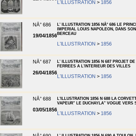
L'ILLUSTRATION
>
1856
NÂ° 686
L' ILLUSTRATION 1856 NÂ° 686 LE PRINC
IMPERIAL LOUIS NAPOLEON, DANS SON
BERCEAU
19/04/1856
L'ILLUSTRATION
>
1856
NÂ° 687
L' ILLUSTRATION 1856 N 687 PROJET DE
FERREES A L'INTERIEUR DES VILLES
26/04/1856
L'ILLUSTRATION
>
1856
NÂ° 688
L'ILLUSTRATION 1856 N 688 LA CORVET
VAPEUR" LE DUCHAYLA" VOGUE VERS 
03/05/1856
L'ILLUSTRATION
>
1856
NÂ° 690
L' ILLUSTRATION 1856 N 690 A TOULON,