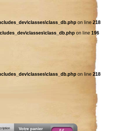
includes_dev\classes\class_db.php
on line
218
ncludes_dev\classes\class_db.php
on line
196
includes_dev\classes\class_db.php
on line
218
cription
Votre panier
0 €