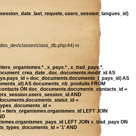
session_date_last_requete, users_session_langues_id)
ludes_dev\classes\class_db.php:44) in
iers_organismes.* , x_pays.* , x_trad_pays.*,
document_crea_date , doc_documents.modif_id AS
ays.pays_id = doc_documents.documents_l_pays_id) AS
ocuments_id) AS documents_nb_produits FROM
contacts ON doc_documents.documents_contacts_id =
ers_session.users_session_id AND
_documents.documents_statut_id =
types_documents_id =
 = tiers_organismes.organismes_id LEFT JOIN
ND
anismes.organismes_pays_id LEFT JOIN x_trad_pays ON
ts_types_documents_id = '1' AND