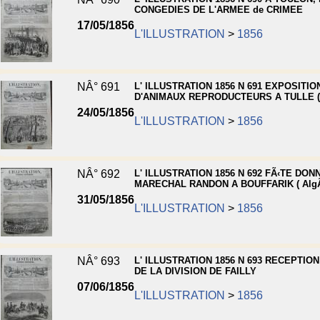
CONGEDIES DE L'ARMEE de CRIMEE
17/05/1856
L'ILLUSTRATION
>
1856
NÂ° 691
L' ILLUSTRATION 1856 N 691 EXPOSITIO
D'ANIMAUX REPRODUCTEURS A TULLE (c
24/05/1856
L'ILLUSTRATION
>
1856
NÂ° 692
L' ILLUSTRATION 1856 N 692 FÃ‹TE DON
MARECHAL RANDON A BOUFFARIK ( AlgÃ
31/05/1856
L'ILLUSTRATION
>
1856
NÂ° 693
L' ILLUSTRATION 1856 N 693 RECEPTION
DE LA DIVISION DE FAILLY
07/06/1856
L'ILLUSTRATION
>
1856