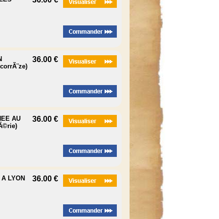
N
36.00 €
orrÃ¨ze)
NEE AU
36.00 €
©rie)
 A LYON
36.00 €