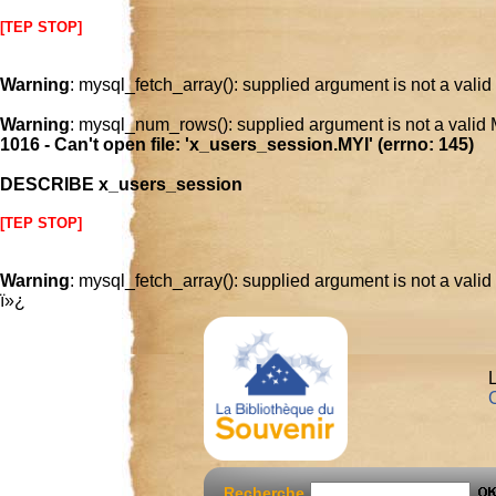
[TEP STOP]
Warning
: mysql_fetch_array(): supplied argument is not a vali
Warning
: mysql_num_rows(): supplied argument is not a valid
1016 - Can't open file: 'x_users_session.MYI' (errno: 145)
DESCRIBE x_users_session
[TEP STOP]
Warning
: mysql_fetch_array(): supplied argument is not a vali
ï»¿
L
C
Recherche