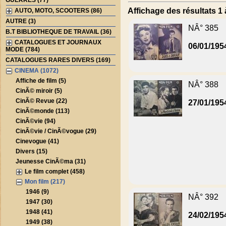
GUERRES (77)
Affichage des résultats 1 
AUTO, MOTO, SCOOTERS (86)
AUTRE (3)
NÂ° 385
B.T BIBLIOTHEQUE DE TRAVAIL (36)
CATALOGUES ET JOURNAUX
06/01/195
MODE (784)
CATALOGUES RARES DIVERS (169)
CINEMA (1072)
Affiche de film (5)
NÂ° 388
CinÃ© miroir (5)
CinÃ© Revue (22)
27/01/195
CinÃ©monde (113)
CinÃ©vie (94)
CinÃ©vie / CinÃ©vogue (29)
Cinevogue (41)
Divers (15)
Jeunesse CinÃ©ma (31)
Le film complet (458)
Mon film (217)
1946 (9)
NÂ° 392
1947 (30)
1948 (41)
24/02/195
1949 (38)