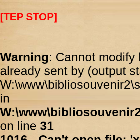
[TEP STOP]
Warning
: Cannot modify 
already sent by (output st
W:\www\bibliosouvenir2\s
in
W:\www\bibliosouvenir2
on line
31
1016 - Can't open file: 