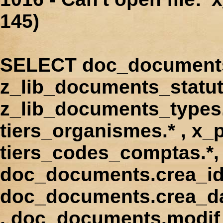
145)
SELECT doc_documents.
z_lib_documents_statut
z_lib_documents_types.*
tiers_organismes.* , x_p
tiers_codes_comptas.*, 
doc_documents.crea_id
doc_documents.crea_d
, doc_documents.modif