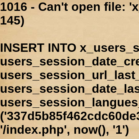
1016 - Can't open file: 
145)
INSERT INTO x_users_s
users_session_date_cr
users_session_url_last
users_session_date_las
users_session_langues
('337d5b85f462cdc60de
'/index.php', now(), '1')