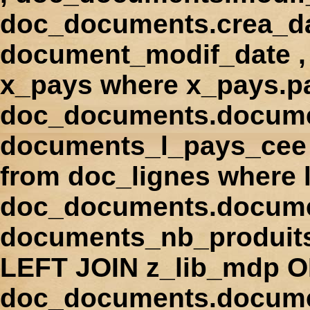
doc_documents.crea_d
document_modif_date , 
x_pays where x_pays.p
doc_documents.docume
documents_l_pays_cee ,
from doc_lignes where
doc_documents.docume
documents_nb_produi
LEFT JOIN z_lib_mdp 
doc_documents.docum