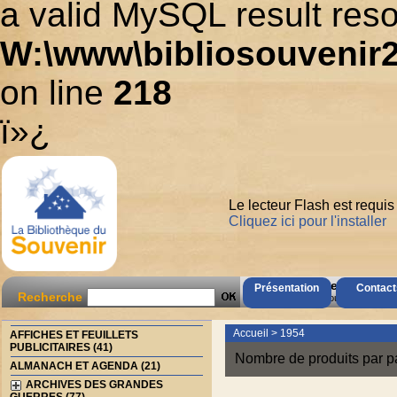
a valid MySQL result reso
W:\www\bibliosouvenir2
on line
218
ï»¿
Le lecteur Flash est requis
Cliquez ici pour l'installer
AccÃ¨s Client
Présentation
Contact
Recherche
Mot de passe oubliÃ© ?
Accueil
>
1954
AFFICHES ET FEUILLETS
PUBLICITAIRES (41)
Nombre de produits par p
ALMANACH ET AGENDA (21)
ARCHIVES DES GRANDES