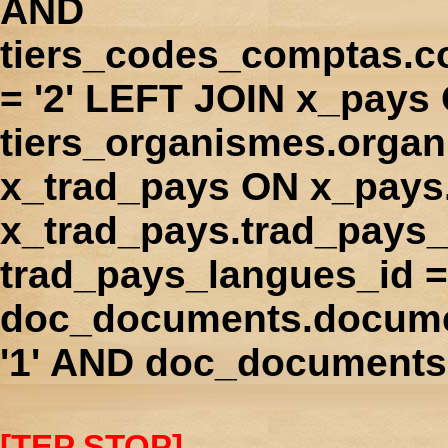
AND
tiers_codes_comptas.
= '2' LEFT JOIN x_pays
tiers_organismes.orga
x_trad_pays ON x_pays
x_trad_pays.trad_pays
trad_pays_langues_id 
doc_documents.docume
'1' AND doc_documents.
[TEP STOP]