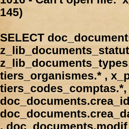
145)
SELECT doc_documents.
z_lib_documents_statut
z_lib_documents_types.*
tiers_organismes.* , x_p
tiers_codes_comptas.*, 
doc_documents.crea_id
doc_documents.crea_d
, doc_documents.modif