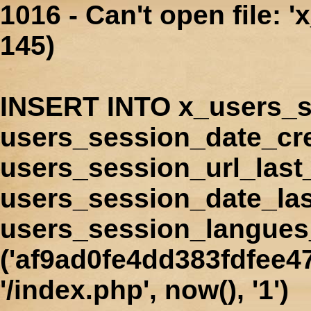
1016 - Can't open file: 
145)
INSERT INTO x_users_s
users_session_date_cr
users_session_url_last
users_session_date_las
users_session_langues
('af9ad0fe4dd383fdfee4
'/index.php', now(), '1')