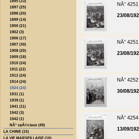
1895 (33)
NÂ° 4251
1897 (25)
1898 (20)
23/08/19
1899 (14)
1900 (21)
1902 (3)
1906 (17)
NÂ° 4251
1907 (30)
1908 (20)
23/08/19
1909 (18)
1910 (24)
1911 (22)
1912 (24)
NÂ° 4252
1914 (24)
1924 (24)
30/08/19
1931 (1)
1939 (1)
1941 (11)
1942 (3)
NÂ° 4254
1942 (1)
NÂ° spÃ©ciaux (49)
13/09/19
LA CHINE (15)
LA VIE MARSEILLAISE (10)