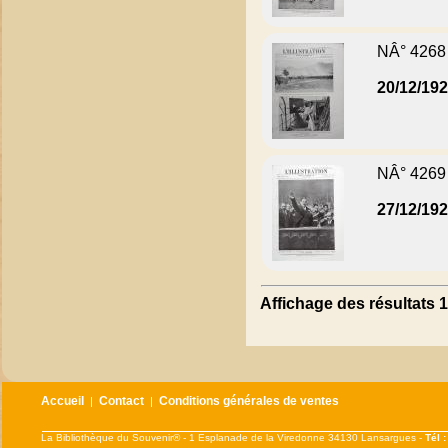
NÂ° 4268
20/12/19
NÂ° 4269
27/12/19
Affichage des résultats 1
Accueil
Contact
Conditions générales de ventes
|
|
La Bibliothèque du Souvenir® - 1 Esplanade de la Viredonne 34130 Lansargues -
Tél 