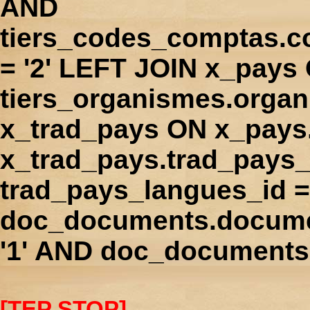
AND
tiers_codes_comptas.
= '2' LEFT JOIN x_pays
tiers_organismes.orga
x_trad_pays ON x_pays
x_trad_pays.trad_pays
trad_pays_langues_id 
doc_documents.docume
'1' AND doc_documents.
[TEP STOP]