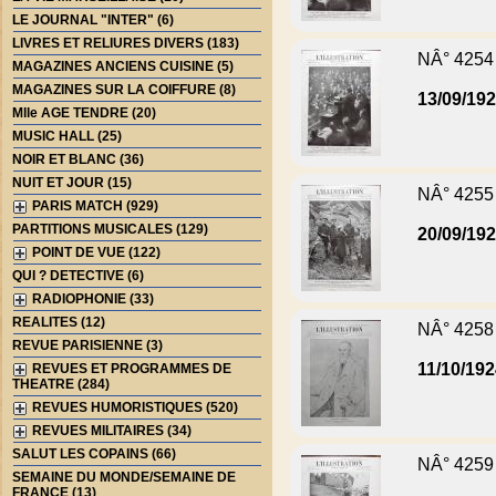
LE JOURNAL "INTER" (6)
LIVRES ET RELIURES DIVERS (183)
NÂ° 4254
MAGAZINES ANCIENS CUISINE (5)
MAGAZINES SUR LA COIFFURE (8)
13/09/19
Mlle AGE TENDRE (20)
MUSIC HALL (25)
NOIR ET BLANC (36)
NUIT ET JOUR (15)
NÂ° 4255
PARIS MATCH (929)
PARTITIONS MUSICALES (129)
20/09/19
POINT DE VUE (122)
QUI ? DETECTIVE (6)
RADIOPHONIE (33)
REALITES (12)
NÂ° 4258
REVUE PARISIENNE (3)
11/10/19
REVUES ET PROGRAMMES DE
THEATRE (284)
REVUES HUMORISTIQUES (520)
REVUES MILITAIRES (34)
SALUT LES COPAINS (66)
NÂ° 4259
SEMAINE DU MONDE/SEMAINE DE
FRANCE (13)