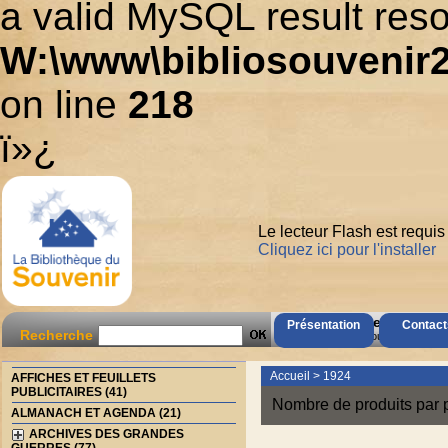
a valid MySQL result reso
W:\www\bibliosouvenir2
on line
218
ï»¿
Le lecteur Flash est requis
Cliquez ici pour l'installer
AccÃ¨s Client
Présentation
Contact
Recherche
Mot de passe oubliÃ© ?
Accueil
>
1924
AFFICHES ET FEUILLETS
PUBLICITAIRES (41)
Nombre de produits par 
ALMANACH ET AGENDA (21)
ARCHIVES DES GRANDES