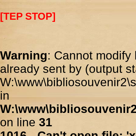
[TEP STOP]
Warning
: Cannot modify 
already sent by (output st
W:\www\bibliosouvenir2\s
in
W:\www\bibliosouvenir2
on line
31
1016 - Can't open file: 