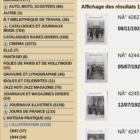
GUERRES (77)
Affichage des résultats 1
AUTO, MOTO, SCOOTERS (86)
AUTRE (3)
NÂ° 4262
B.T BIBLIOTHEQUE DE TRAVAIL (36)
CATALOGUES ET JOURNAUX
08/11/19
MODE (784)
CATALOGUES RARES DIVERS (169)
CINEMA (1072)
ELLE (7)
NÂ° 4244
FANTASIO (8)
FOLIES DE PARIS ET DE HOLLYWOOD
05/07/19
(31)
GRAVURE ET LITHOGRAPHIE (40)
IDOLES ET CELEBRITES (11)
JAZZ HOT/ JAZZ MAGAZINE (70)
NÂ° 4245
JOURNAUX ET MAGAZINES DIVERS
(24)
12/07/19
JOURNAUX ILLUSTRES (5158)
JOURS DE FRANCE (133)
L'ARTISAN PRATIQUE (41)
L'ILLUSTRATION (1138)
1843 (37)
NÂ° 4247
1844 (34)