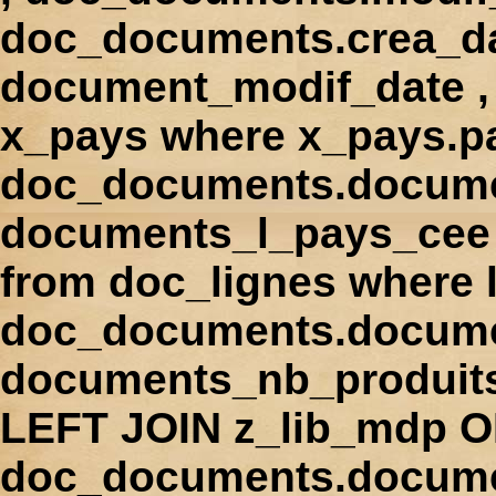
doc_documents.crea_d
document_modif_date , 
x_pays where x_pays.p
doc_documents.docume
documents_l_pays_cee ,
from doc_lignes where
doc_documents.docume
documents_nb_produi
LEFT JOIN z_lib_mdp 
doc_documents.docum