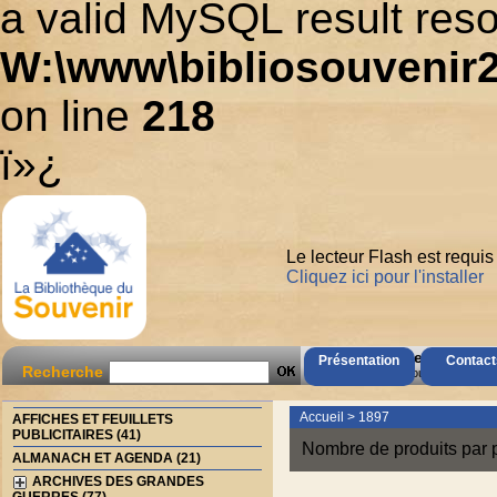
a valid MySQL result reso
W:\www\bibliosouvenir2
on line
218
ï»¿
Le lecteur Flash est requis
Cliquez ici pour l'installer
AccÃ¨s Client
Présentation
Contact
Recherche
Mot de passe oubliÃ© ?
Accueil
>
1897
AFFICHES ET FEUILLETS
PUBLICITAIRES (41)
Nombre de produits par 
ALMANACH ET AGENDA (21)
ARCHIVES DES GRANDES