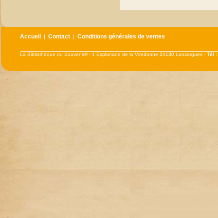
Accueil
Contact
Conditions générales de ventes
|
|
La Bibliothèque du Souvenir® - 1 Esplanade de la Viredonne 34130 Lansargues -
Tél 