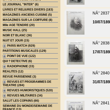
LE JOURNAL "INTER" (6)
LIVRES ET RELIURES DIVERS (183)
NÂ° 2837
MAGAZINES ANCIENS CUISINE (5)
MAGAZINES SUR LA COIFFURE (8)
10/07/18
Mlle AGE TENDRE (20)
MUSIC HALL (25)
NOIR ET BLANC (36)
NUIT ET JOUR (15)
NÂ° 2838
PARIS MATCH (929)
PARTITIONS MUSICALES (129)
17/07/18
POINT DE VUE (122)
QUI ? DETECTIVE (6)
RADIOPHONIE (33)
REALITES (12)
NÂ° 2840
REVUE PARISIENNE (3)
31/07/18
REVUES ET PROGRAMMES DE
THEATRE (284)
REVUES HUMORISTIQUES (520)
REVUES MILITAIRES (34)
SALUT LES COPAINS (66)
NÂ° 2841
SEMAINE DU MONDE/SEMAINE DE
FRANCE (13)