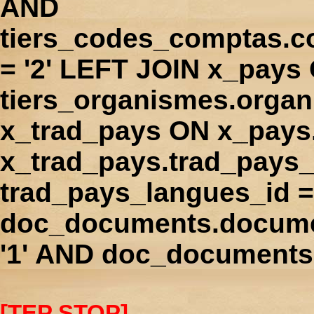
AND
tiers_codes_comptas.
= '2' LEFT JOIN x_pays
tiers_organismes.orga
x_trad_pays ON x_pays
x_trad_pays.trad_pays
trad_pays_langues_id 
doc_documents.docume
'1' AND doc_documents.
[TEP STOP]