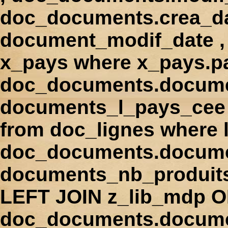
doc_documents.crea_d
document_modif_date , 
x_pays where x_pays.p
doc_documents.docume
documents_l_pays_cee ,
from doc_lignes where
doc_documents.docume
documents_nb_produi
LEFT JOIN z_lib_mdp 
doc_documents.docum