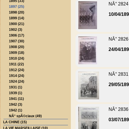
1895 (33)
NÂ° 2824
1897 (25)
1898 (20)
10/04/18
1899 (14)
1900 (21)
1902 (3)
1906 (17)
NÂ° 2826
1907 (30)
1908 (20)
24/04/18
1909 (18)
1910 (24)
1911 (22)
1912 (24)
NÂ° 2831
1914 (24)
1924 (24)
29/05/18
1931 (1)
1939 (1)
1941 (11)
1942 (3)
NÂ° 2836
1942 (1)
NÂ° spÃ©ciaux (49)
03/07/18
LA CHINE (15)
LA VIE MARSEILLAISE (10)