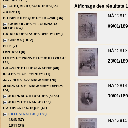
GUERRES (77)
Affichage des résultats 1
AUTO, MOTO, SCOOTERS (86)
AUTRE (3)
NÂ° 2811
B.T BIBLIOTHEQUE DE TRAVAIL (36)
CATALOGUES ET JOURNAUX
09/01/18
MODE (784)
CATALOGUES RARES DIVERS (169)
CINEMA (1072)
ELLE (7)
NÂ° 2813
FANTASIO (8)
FOLIES DE PARIS ET DE HOLLYWOOD
23/01/18
(31)
GRAVURE ET LITHOGRAPHIE (40)
IDOLES ET CELEBRITES (11)
JAZZ HOT/ JAZZ MAGAZINE (70)
NÂ° 2814
JOURNAUX ET MAGAZINES DIVERS
(24)
30/01/18
JOURNAUX ILLUSTRES (5158)
JOURS DE FRANCE (133)
L'ARTISAN PRATIQUE (41)
L'ILLUSTRATION (1138)
1843 (37)
NÂ° 2815
1844 (34)