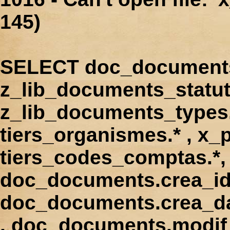
145)
SELECT doc_documents.
z_lib_documents_statut
z_lib_documents_types.*
tiers_organismes.* , x_p
tiers_codes_comptas.*, 
doc_documents.crea_id
doc_documents.crea_d
, doc_documents.modif