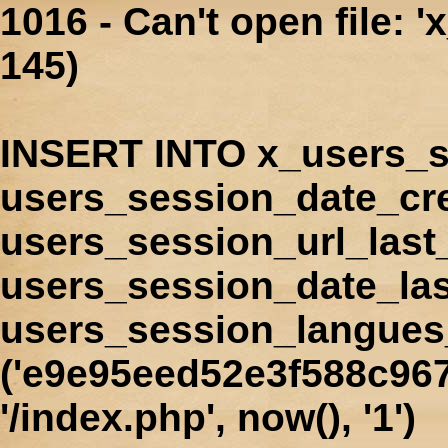
1016 - Can't open file: 
145)
INSERT INTO x_users_s
users_session_date_cr
users_session_url_last
users_session_date_las
users_session_langues
('e9e95eed52e3f588c967
'/index.php', now(), '1')