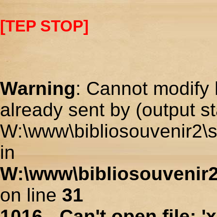
[TEP STOP]
Warning
: Cannot modify 
already sent by (output st
W:\www\bibliosouvenir2\s
in
W:\www\bibliosouvenir2
on line
31
1016 - Can't open file: 