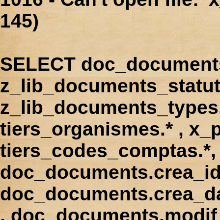
145)
SELECT doc_documents.
z_lib_documents_statut
z_lib_documents_types.*
tiers_organismes.* , x_p
tiers_codes_comptas.*, 
doc_documents.crea_id
doc_documents.crea_d
, doc_documents.modif