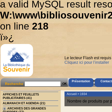
a valid MySQL result reso
W:\www\bibliosouvenir2
on line
218
ï»¿
Le lecteur Flash est requis
Cliquez ici pour l'installer
AccÃ¨s Client
Présentation
Contact
Recherche
Mot de passe oubliÃ© ?
Accueil
>
1934
AFFICHES ET FEUILLETS
PUBLICITAIRES (41)
Nombre de produits par p
ALMANACH ET AGENDA (21)
ARCHIVES DES GRANDES