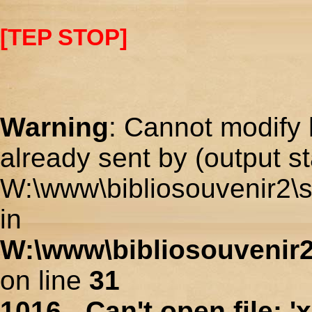
[TEP STOP]
Warning
: Cannot modify 
already sent by (output st
W:\www\bibliosouvenir2\s
in
W:\www\bibliosouvenir2
on line
31
1016 - Can't open file: 