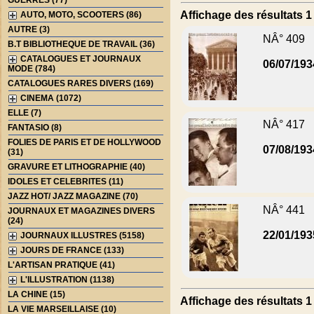
GUERRES (77)
Affichage des résultats 1 
AUTO, MOTO, SCOOTERS (86)
AUTRE (3)
NÂ° 409
B.T BIBLIOTHEQUE DE TRAVAIL (36)
CATALOGUES ET JOURNAUX
06/07/193
MODE (784)
CATALOGUES RARES DIVERS (169)
CINEMA (1072)
ELLE (7)
NÂ° 417
FANTASIO (8)
FOLIES DE PARIS ET DE HOLLYWOOD
07/08/193
(31)
GRAVURE ET LITHOGRAPHIE (40)
IDOLES ET CELEBRITES (11)
JAZZ HOT/ JAZZ MAGAZINE (70)
NÂ° 441
JOURNAUX ET MAGAZINES DIVERS
(24)
22/01/193
JOURNAUX ILLUSTRES (5158)
JOURS DE FRANCE (133)
L'ARTISAN PRATIQUE (41)
L'ILLUSTRATION (1138)
LA CHINE (15)
Affichage des résultats 1 
LA VIE MARSEILLAISE (10)