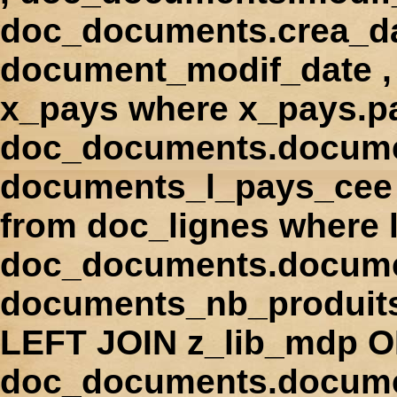
doc_documents.crea_d
document_modif_date , 
x_pays where x_pays.p
doc_documents.docume
documents_l_pays_cee ,
from doc_lignes where
doc_documents.docume
documents_nb_produi
LEFT JOIN z_lib_mdp 
doc_documents.docum