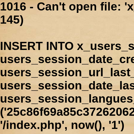
1016 - Can't open file: 
145)
INSERT INTO x_users_s
users_session_date_cr
users_session_url_last
users_session_date_las
users_session_langues
('25c86f69a85c37262062
'/index.php', now(), '1')