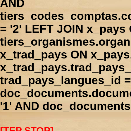
AND
tiers_codes_comptas.
= '2' LEFT JOIN x_pays
tiers_organismes.orga
x_trad_pays ON x_pays
x_trad_pays.trad_pays
trad_pays_langues_id 
doc_documents.docume
'1' AND doc_documents.
[TEP STOP]