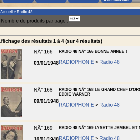
Accueil
>
Radio 48
Nombre de produits par page :
ffichage des résultats 1 à 4 (sur 4 résultats)
NÂ° 166
RADIO 48 NÂ° 166 BONNE ANNEE !
RADIOPHONIE
>
Radio 48
03/01/1948
NÂ° 168
RADIO 48 NÂ° 168 LE GRAND CHEF D'O
EDDIE WARNER
09/01/1948
RADIOPHONIE
>
Radio 48
NÂ° 169
RADIO 48 NÂ° 169 LYSETTE JAMBEL ET
RADIOPHONIE
>
Radio 48
16/01/1948