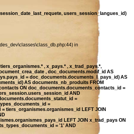
session_date_last_requete, users_session_langues_id)
ludes_dev\classes\class_db.php:44) in
iers_organismes.* , x_pays.* , x_trad_pays.*,
document_crea_date , doc_documents.modif_id AS
ays.pays_id = doc_documents.documents_l_pays_id) AS
ocuments_id) AS documents_nb_produits FROM
contacts ON doc_documents.documents_contacts_id =
ers_session.users_session_id AND
_documents.documents_statut_id =
types_documents_id =
 = tiers_organismes.organismes_id LEFT JOIN
ND
anismes.organismes_pays_id LEFT JOIN x_trad_pays ON
ts_types_documents_id = '1' AND