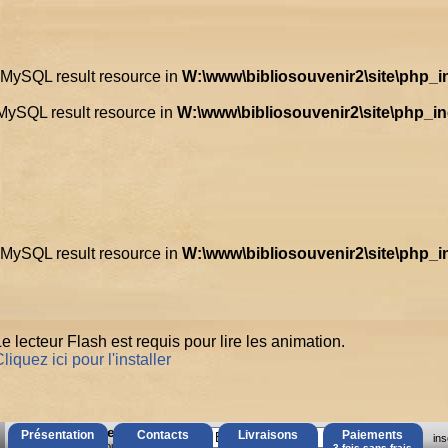
d MySQL result resource in
W:\www\bibliosouvenir2\site\php_
 MySQL result resource in
W:\www\bibliosouvenir2\site\php_i
d MySQL result resource in
W:\www\bibliosouvenir2\site\php_
e lecteur Flash est requis pour lire les animation.
liquez ici pour l'installer
AccÃ¨s Client
Présentation
Contacts
Livraisons
Paiements
ins
Mot de passe oubliÃ© ?
3 fois sans frais