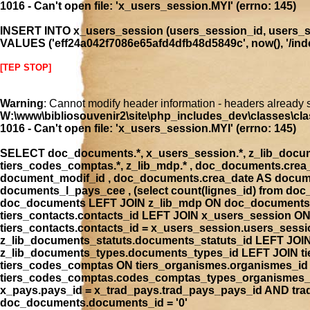
1016 - Can't open file: 'x_users_session.MYI' (errno: 145)
INSERT INTO x_users_session (users_session_id, users_se
VALUES ('eff24a042f7086e65afd4dfb48d5849c', now(), '/index
[TEP STOP]
Warning
: Cannot modify header information - headers already 
W:\www\bibliosouvenir2\site\php_includes_dev\classes\cla
1016 - Can't open file: 'x_users_session.MYI' (errno: 145)
SELECT doc_documents.*, x_users_session.*, z_lib_document
tiers_codes_comptas.*, z_lib_mdp.* , doc_documents.cre
document_modif_id , doc_documents.crea_date AS docume
documents_l_pays_cee , (select count(lignes_id) from 
doc_documents LEFT JOIN z_lib_mdp ON doc_documents.
tiers_contacts.contacts_id LEFT JOIN x_users_session 
tiers_contacts.contacts_id = x_users_session.users_ses
z_lib_documents_statuts.documents_statuts_id LEFT JO
z_lib_documents_types.documents_types_id LEFT JOIN tie
tiers_codes_comptas ON tiers_organismes.organismes_i
tiers_codes_comptas.codes_comptas_types_organismes_id
x_pays.pays_id = x_trad_pays.trad_pays_pays_id AND t
doc_documents.documents_id = '0'