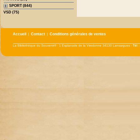
SPORT (844)
VSD (75)
Accueil
Contact
Conditions générales de ventes
|
|
La Bibliothèque du Souvenir® - 1 Esplanade de la Viredonne 34130 Lansargues -
Tél 