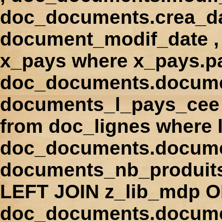
doc_documents.crea_d
document_modif_date , 
x_pays where x_pays.p
doc_documents.docume
documents_l_pays_cee ,
from doc_lignes where
doc_documents.docume
documents_nb_produi
LEFT JOIN z_lib_mdp 
doc_documents.docum