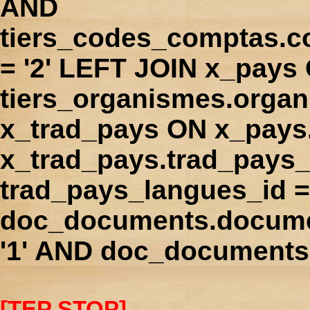
AND
tiers_codes_comptas.
= '2' LEFT JOIN x_pays
tiers_organismes.orga
x_trad_pays ON x_pays
x_trad_pays.trad_pays
trad_pays_langues_id 
doc_documents.docume
'1' AND doc_documents.
[TEP STOP]