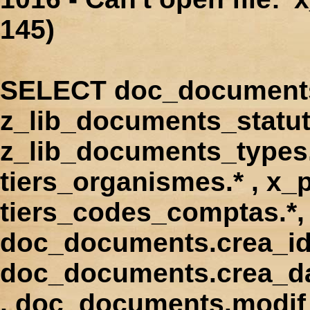
145)
SELECT doc_documents.
z_lib_documents_statut
z_lib_documents_types.*
tiers_organismes.* , x_p
tiers_codes_comptas.*, 
doc_documents.crea_id
doc_documents.crea_d
, doc_documents.modif