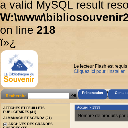
a valid MySQL result reso
W:\www\bibliosouvenir2
on line
218
ï»¿
Le lecteur Flash est requis
Cliquez ici pour l'installer
AccÃ¨s Client
Présentation
Contact
Recherche
Mot de passe oubliÃ© ?
Accueil
>
1939
AFFICHES ET FEUILLETS
PUBLICITAIRES (41)
Nombre de produits par 
ALMANACH ET AGENDA (21)
ARCHIVES DES GRANDES