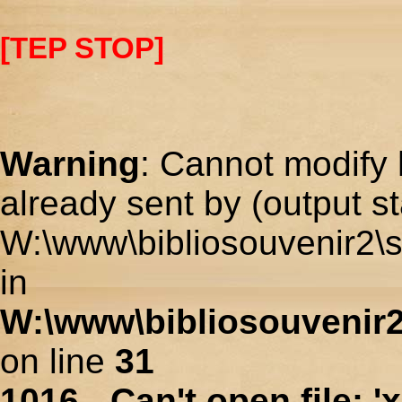
[TEP STOP]
Warning
: Cannot modify 
already sent by (output st
W:\www\bibliosouvenir2\s
in
W:\www\bibliosouvenir2
on line
31
1016 - Can't open file: 