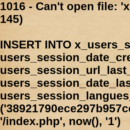
1016 - Can't open file: 
145)
INSERT INTO x_users_s
users_session_date_cr
users_session_url_last
users_session_date_las
users_session_langues
('38921790ece297b957ce
'/index.php', now(), '1')