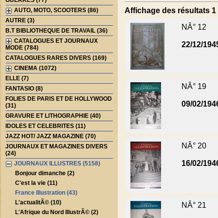
GUERRES (77)
Affichage des résultats 1 
AUTO, MOTO, SCOOTERS (86)
AUTRE (3)
NÂ° 12
B.T BIBLIOTHEQUE DE TRAVAIL (36)
CATALOGUES ET JOURNAUX
22/12/194
MODE (784)
CATALOGUES RARES DIVERS (169)
CINEMA (1072)
ELLE (7)
NÂ° 19
FANTASIO (8)
FOLIES DE PARIS ET DE HOLLYWOOD
09/02/194
(31)
GRAVURE ET LITHOGRAPHIE (40)
IDOLES ET CELEBRITES (11)
JAZZ HOT/ JAZZ MAGAZINE (70)
NÂ° 20
JOURNAUX ET MAGAZINES DIVERS
(24)
16/02/194
JOURNAUX ILLUSTRES (5158)
Bonjour dimanche (2)
C'est la vie (11)
France Illustration (43)
L'actualitÃ© (10)
NÂ° 21
L'Afrique du Nord IllustrÃ© (2)