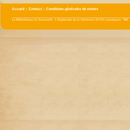
Accueil
Contact
Conditions générales de ventes
|
|
La Bibliothèque du Souvenir® - 1 Esplanade de la Viredonne 34130 Lansargues -
Tél 