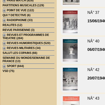
PARIS MATCH (929)
PARTITIONS MUSICALES (129)
POINT DE VUE (122)
NÂ° 37
QUI ? DETECTIVE (6)
RADIOPHONIE (33)
15/06/194
REALITES (12)
REVUE PARISIENNE (3)
REVUES ET PROGRAMMES DE
THEATRE (284)
NÂ° 40
REVUES HUMORISTIQUES (520)
REVUES MILITAIRES (34)
06/07/194
SALUT LES COPAINS (66)
SEMAINE DU MONDE/SEMAINE DE
FRANCE (13)
SPORT (844)
NÂ° 42
VSD (75)
20/07/194
NÂ° 43