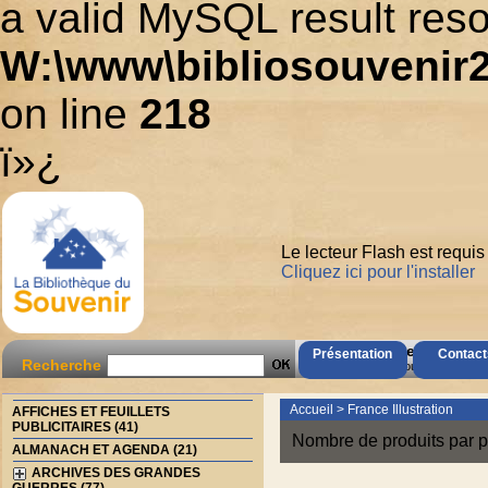
a valid MySQL result reso
W:\www\bibliosouvenir2
on line
218
ï»¿
Le lecteur Flash est requis
Cliquez ici pour l'installer
AccÃ¨s Client
Présentation
Contact
Recherche
Mot de passe oubliÃ© ?
Accueil
>
France Illustration
AFFICHES ET FEUILLETS
PUBLICITAIRES (41)
Nombre de produits par p
ALMANACH ET AGENDA (21)
ARCHIVES DES GRANDES