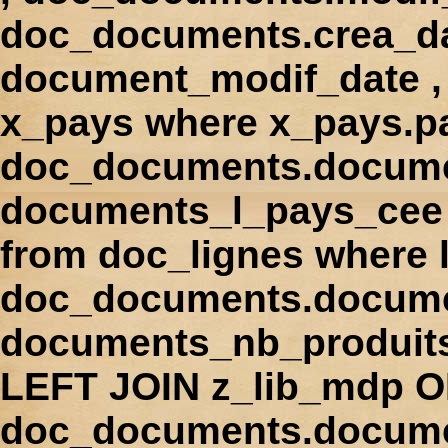
doc_documents.crea_d
document_modif_date , 
x_pays where x_pays.p
doc_documents.docume
documents_l_pays_cee ,
from doc_lignes where
doc_documents.docume
documents_nb_produi
LEFT JOIN z_lib_mdp 
doc_documents.docum