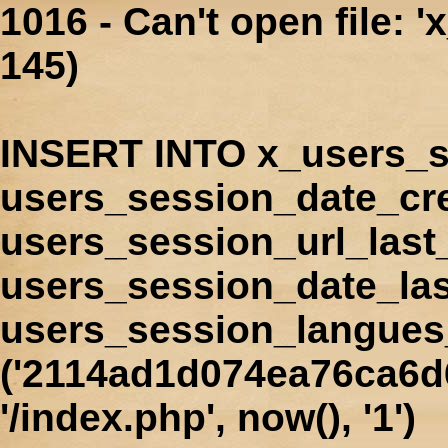
1016 - Can't open file: 
145)
INSERT INTO x_users_s
users_session_date_cr
users_session_url_last
users_session_date_las
users_session_langues
('2114ad1d074ea76ca6d6
'/index.php', now(), '1')