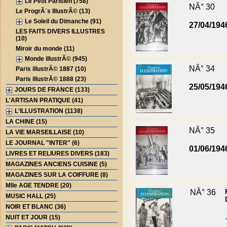
Le Petit Parisien (758)
NÂ° 30
Le ProgrÃ¨s IllustrÃ© (13)
Le Soleil du Dimanche (91)
27/04/194
LES FAITS DIVERS ILLUSTRES
(10)
Miroir du monde (11)
Monde illustrÃ© (945)
NÂ° 34
Paris illustrÃ© 1887 (10)
Paris illustrÃ© 1888 (23)
25/05/194
JOURS DE FRANCE (133)
L'ARTISAN PRATIQUE (41)
L'ILLUSTRATION (1138)
LA CHINE (15)
NÂ° 35
LA VIE MARSEILLAISE (10)
LE JOURNAL "INTER" (6)
01/06/194
LIVRES ET RELIURES DIVERS (183)
MAGAZINES ANCIENS CUISINE (5)
MAGAZINES SUR LA COIFFURE (8)
Mlle AGE TENDRE (20)
NÂ° 36
MUSIC HALL (25)
NOIR ET BLANC (36)
NUIT ET JOUR (15)