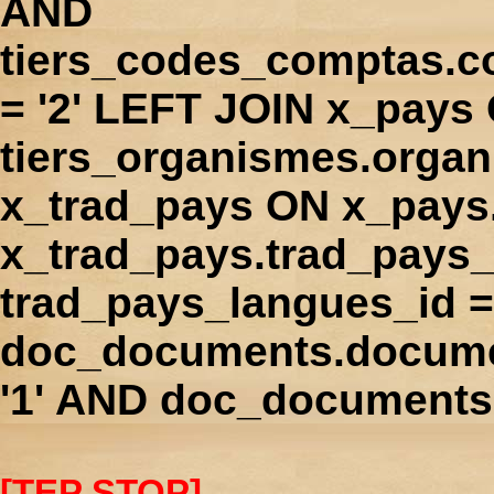
AND
tiers_codes_comptas.
= '2' LEFT JOIN x_pays
tiers_organismes.orga
x_trad_pays ON x_pays
x_trad_pays.trad_pays
trad_pays_langues_id 
doc_documents.docume
'1' AND doc_documents.
[TEP STOP]