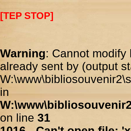
[TEP STOP]
Warning
: Cannot modify 
already sent by (output st
W:\www\bibliosouvenir2\s
in
W:\www\bibliosouvenir2
on line
31
1016 - Can't open file: 