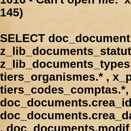
145)
SELECT doc_documents.
z_lib_documents_statut
z_lib_documents_types.*
tiers_organismes.* , x_p
tiers_codes_comptas.*, 
doc_documents.crea_id
doc_documents.crea_d
, doc_documents.modif