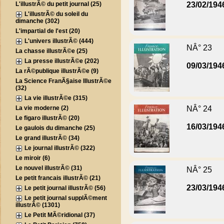
L'illustrÃ© du petit journal (25)
23/02/194
L'illustrÃ© du soleil du
dimanche (302)
L'impartial de l'est (20)
L'univers illustrÃ© (444)
NÂ° 23
La chasse illustrÃ©e (25)
La presse illustrÃ©e (202)
09/03/194
La rÃ©publique illustrÃ©e (9)
La Science FranÃ§aise IllustrÃ©e
(32)
La vie illustrÃ©e (315)
La vie moderne (2)
NÂ° 24
Le figaro illustrÃ© (20)
16/03/194
Le gaulois du dimanche (25)
Le grand illustrÃ© (34)
Le journal illustrÃ© (322)
Le miroir (6)
Le nouvel illustrÃ© (31)
NÂ° 25
Le petit francais illustrÃ© (21)
23/03/194
Le petit journal illustrÃ© (56)
Le petit journal supplÃ©ment
illustrÃ© (1301)
Le Petit MÃ©ridional (37)