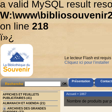
a valid MySQL result reso
W:\www\bibliosouvenir2
on line
218
ï»¿
Le lecteur Flash est requis
Cliquez ici pour l'installer
AccÃ¨s Client
Présentation
Contact
Recherche
Mot de passe oubliÃ© ?
Accueil
>
1867
AFFICHES ET FEUILLETS
PUBLICITAIRES (41)
Nombre de produits par p
ALMANACH ET AGENDA (21)
ARCHIVES DES GRANDES