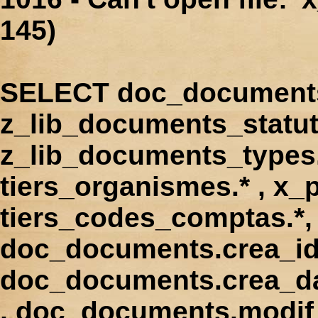
145)
SELECT doc_documents.
z_lib_documents_statut
z_lib_documents_types.*
tiers_organismes.* , x_p
tiers_codes_comptas.*, 
doc_documents.crea_id
doc_documents.crea_d
, doc_documents.modif