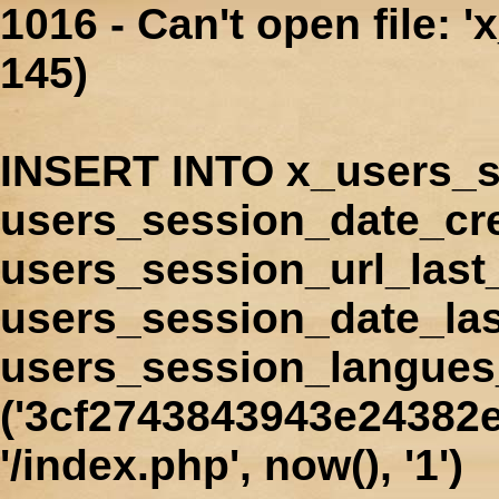
1016 - Can't open file: 
145)
INSERT INTO x_users_s
users_session_date_cr
users_session_url_last
users_session_date_las
users_session_langues
('3cf2743843943e24382e
'/index.php', now(), '1')