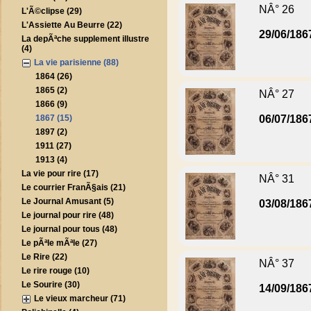
NÂ° 26
L'Ã©clipse (29)
L'Assiette Au Beurre (22)
29/06/186
La depÃªche supplement illustre
(4)
La vie parisienne (88)
1864 (26)
1865 (2)
NÂ° 27
1866 (9)
1867 (15)
06/07/186
1897 (2)
1911 (27)
1913 (4)
La vie pour rire (17)
NÂ° 31
Le courrier FranÃ§ais (21)
Le Journal Amusant (5)
03/08/186
Le journal pour rire (48)
Le journal pour tous (48)
Le pÃªle mÃªle (27)
Le Rire (22)
NÂ° 37
Le rire rouge (10)
Le Sourire (30)
14/09/186
Le vieux marcheur (71)