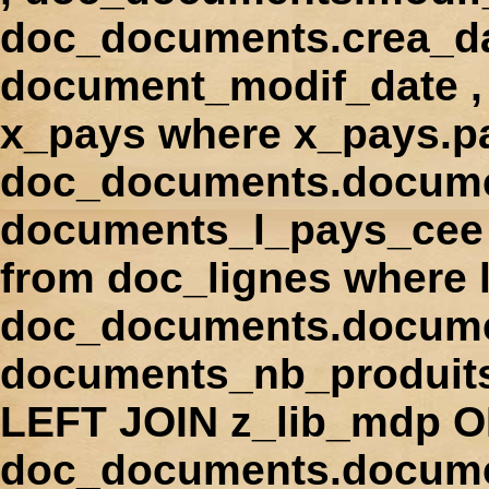
doc_documents.crea_d
document_modif_date , 
x_pays where x_pays.p
doc_documents.docume
documents_l_pays_cee ,
from doc_lignes where
doc_documents.docume
documents_nb_produi
LEFT JOIN z_lib_mdp 
doc_documents.docum