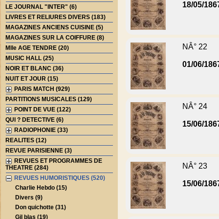
18/05/186
LE JOURNAL "INTER" (6)
LIVRES ET RELIURES DIVERS (183)
MAGAZINES ANCIENS CUISINE (5)
MAGAZINES SUR LA COIFFURE (8)
NÂ° 22
Mlle AGE TENDRE (20)
MUSIC HALL (25)
01/06/186
NOIR ET BLANC (36)
NUIT ET JOUR (15)
PARIS MATCH (929)
PARTITIONS MUSICALES (129)
NÂ° 24
POINT DE VUE (122)
QUI ? DETECTIVE (6)
15/06/186
RADIOPHONIE (33)
REALITES (12)
REVUE PARISIENNE (3)
REVUES ET PROGRAMMES DE
NÂ° 23
THEATRE (284)
REVUES HUMORISTIQUES (520)
15/06/186
Charlie Hebdo (15)
Divers (9)
Don quichotte (31)
Gil blas (19)