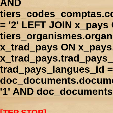
AND
tiers_codes_comptas.
= '2' LEFT JOIN x_pays
tiers_organismes.orga
x_trad_pays ON x_pays
x_trad_pays.trad_pays
trad_pays_langues_id 
doc_documents.docume
'1' AND doc_documents.
[TEP STOP]