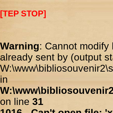
[TEP STOP]
Warning
: Cannot modify 
already sent by (output st
W:\www\bibliosouvenir2\s
in
W:\www\bibliosouvenir2
on line
31
1016 - Can't open file: 