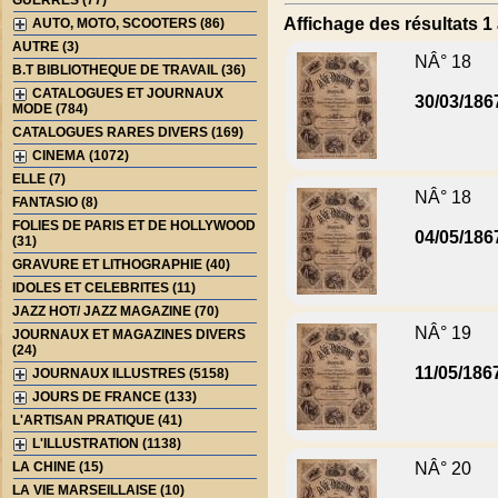
GUERRES (77)
Affichage des résultats 1 
AUTO, MOTO, SCOOTERS (86)
AUTRE (3)
NÂ° 18
B.T BIBLIOTHEQUE DE TRAVAIL (36)
CATALOGUES ET JOURNAUX
30/03/186
MODE (784)
CATALOGUES RARES DIVERS (169)
CINEMA (1072)
ELLE (7)
NÂ° 18
FANTASIO (8)
FOLIES DE PARIS ET DE HOLLYWOOD
04/05/186
(31)
GRAVURE ET LITHOGRAPHIE (40)
IDOLES ET CELEBRITES (11)
JAZZ HOT/ JAZZ MAGAZINE (70)
NÂ° 19
JOURNAUX ET MAGAZINES DIVERS
(24)
11/05/186
JOURNAUX ILLUSTRES (5158)
JOURS DE FRANCE (133)
L'ARTISAN PRATIQUE (41)
L'ILLUSTRATION (1138)
LA CHINE (15)
NÂ° 20
LA VIE MARSEILLAISE (10)