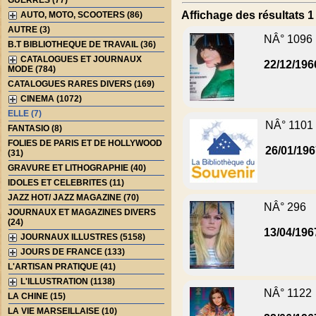
GUERRES (77)
Affichage des résultats 1 
AUTO, MOTO, SCOOTERS (86)
AUTRE (3)
NÂ° 1096
B.T BIBLIOTHEQUE DE TRAVAIL (36)
CATALOGUES ET JOURNAUX
22/12/196
MODE (784)
CATALOGUES RARES DIVERS (169)
CINEMA (1072)
ELLE (7)
NÂ° 1101
FANTASIO (8)
FOLIES DE PARIS ET DE HOLLYWOOD
26/01/19
(31)
GRAVURE ET LITHOGRAPHIE (40)
IDOLES ET CELEBRITES (11)
JAZZ HOT/ JAZZ MAGAZINE (70)
NÂ° 296
JOURNAUX ET MAGAZINES DIVERS
(24)
13/04/196
JOURNAUX ILLUSTRES (5158)
JOURS DE FRANCE (133)
L'ARTISAN PRATIQUE (41)
L'ILLUSTRATION (1138)
NÂ° 1122
LA CHINE (15)
LA VIE MARSEILLAISE (10)