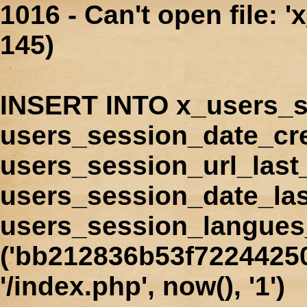
1016 - Can't open file: 
145)
INSERT INTO x_users_s
users_session_date_cr
users_session_url_last
users_session_date_las
users_session_langues
('bb212836b53f72244250
'/index.php', now(), '1')