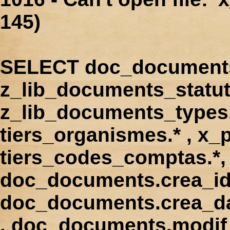
145)
SELECT doc_documents.
z_lib_documents_statut
z_lib_documents_types.*
tiers_organismes.* , x_p
tiers_codes_comptas.*, 
doc_documents.crea_id
doc_documents.crea_d
, doc_documents.modif