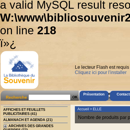
a valid MySQL result reso
W:\www\bibliosouvenir2
on line
218
ï»¿
Le lecteur Flash est requis
Cliquez ici pour l'installer
AccÃ¨s Client
Présentation
Contact
Recherche
Mot de passe oubliÃ© ?
Accueil
>
ELLE
AFFICHES ET FEUILLETS
PUBLICITAIRES (41)
Nombre de produits par p
ALMANACH ET AGENDA (21)
ARCHIVES DES GRANDES