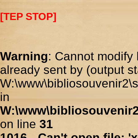
[TEP STOP]
Warning
: Cannot modify 
already sent by (output st
W:\www\bibliosouvenir2\s
in
W:\www\bibliosouvenir2
on line
31
1016 - Can't open file: 