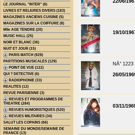
22/06/196
LE JOURNAL "INTER" (6)
LIVRES ET RELIURES DIVERS (183)
MAGAZINES ANCIENS CUISINE (5)
MAGAZINES SUR LA COIFFURE (8)
Mlle AGE TENDRE (20)
19/10/196
MUSIC HALL (25)
NOIR ET BLANC (36)
NUIT ET JOUR (15)
PARIS MATCH (929)
PARTITIONS MUSICALES (129)
NÂ° 1223
POINT DE VUE (122)
QUI ? DETECTIVE (6)
26/05/196
RADIOPHONIE (33)
REALITES (12)
REVUE PARISIENNE (3)
REVUES ET PROGRAMMES DE
THEATRE (284)
03/11/196
REVUES HUMORISTIQUES (520)
REVUES MILITAIRES (34)
SALUT LES COPAINS (66)
SEMAINE DU MONDE/SEMAINE DE
FRANCE (13)