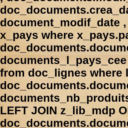
doc_documents.crea_d
document_modif_date , 
x_pays where x_pays.p
doc_documents.docume
documents_l_pays_cee ,
from doc_lignes where
doc_documents.docume
documents_nb_produi
LEFT JOIN z_lib_mdp 
doc_documents.docum