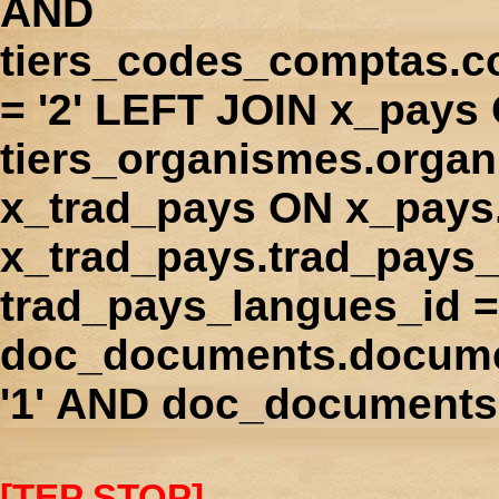
AND
tiers_codes_comptas.
= '2' LEFT JOIN x_pays
tiers_organismes.orga
x_trad_pays ON x_pays
x_trad_pays.trad_pays
trad_pays_langues_id 
doc_documents.docume
'1' AND doc_documents.
[TEP STOP]