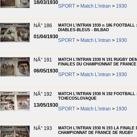
18/03/1930
SPORT
>
Match L'intran
>
1930
NÂ° 186
MATCH L'INTRAN 1930 n 186 FOOTBALL 
DIABLES-BLEUS - BILBAO
01/04/1930
SPORT
>
Match L'intran
>
1930
NÂ° 191
MATCH L'INTRAN 1930 N 191 RUGBY DEM
FINALES DU CHAMPIONNAT DE FRANCE
06/05/1930
SPORT
>
Match L'intran
>
1930
NÂ° 192
MATCH L'INTRAN 1930 N 192 FOOTBALL 
TCHECOSLOVAQUE
13/05/1930
SPORT
>
Match L'intran
>
1930
NÂ° 193
MATCH L'INTRAN 1930 N 193 LA FINALE 
CHAMPIONNAT DE FRANCE DE RUGBY