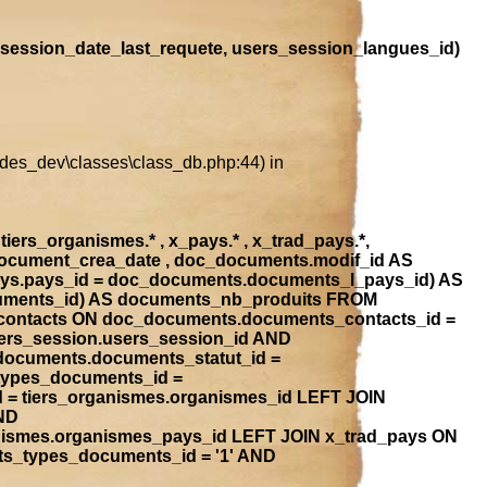
session_date_last_requete, users_session_langues_id)
ludes_dev\classes\class_db.php:44) in
iers_organismes.* , x_pays.* , x_trad_pays.*,
document_crea_date , doc_documents.modif_id AS
ays.pays_id = doc_documents.documents_l_pays_id) AS
ocuments_id) AS documents_nb_produits FROM
contacts ON doc_documents.documents_contacts_id =
ers_session.users_session_id AND
_documents.documents_statut_id =
types_documents_id =
 = tiers_organismes.organismes_id LEFT JOIN
ND
anismes.organismes_pays_id LEFT JOIN x_trad_pays ON
ts_types_documents_id = '1' AND