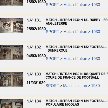
18/02/1930
SPORT
>
Match L'intran
>
1930
NÂ° 181
MATCH L'INTRAN 1930 N 181 RUBBY : FR
ANGLETERRE
25/02/1930
SPORT
>
Match L'intran
>
1930
NÂ° 182
MATCH L'INTRAN 1930 N 182 FOOTBALL 
- DUNKERQUE
04/03/1930
SPORT
>
Match L'intran
>
1930
NÂ° 183
MATCH L'INTRAN 1930 N 183 QUART DE 
COUPE DE FRANCE DE FOOTBALL
11/03/1930
SPORT
>
Match L'intran
>
1930
NÂ° 184
MATCH L'INTRAN 1930 N 184 FOOTBALL 
POPULAIRE NICOLAS