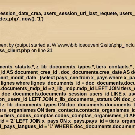
ssion_date_crea, users_session_url_last_requete, users_
x.php', now(), '1')
sent by (output started at W:\www\bibliosouvenir2\site\php_inc
ss_client.php
on line
31
s_statuts.*, z_lib_documents_types.*, tiers_contacts.* , t
a_id AS document_crea_id , doc_documents.crea_date AS 
nt_modif_date , (select pays_cee from x_pays where x_p
doc_lignes where lignes_documents_id = doc_documents.d
documents_mdp_id = z_lib_mdp.mdp_id LEFT JOIN tiers_
ON doc_documents.documents_session_users_id LIKE x_us
sion_users_id LEFT JOIN z_lib_documents_statuts ON doc
IN z_lib_documents_types ON doc_documents.documents_
rs_organismes ON tiers_contacts.contacts_organismes_id
d = tiers_codes_comptas.codes_comptas_organismes_id A
 = '2' LEFT JOIN x_pays ON x_pays.pays_id = tiers_org
rad_pays_langues_id = '1' WHERE doc_documents.documen