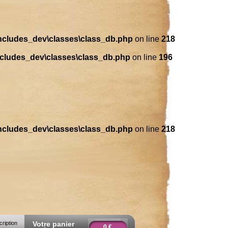
includes_dev\classes\class_db.php
on line
218
ncludes_dev\classes\class_db.php
on line
196
includes_dev\classes\class_db.php
on line
218
cription
Votre panier
0 €