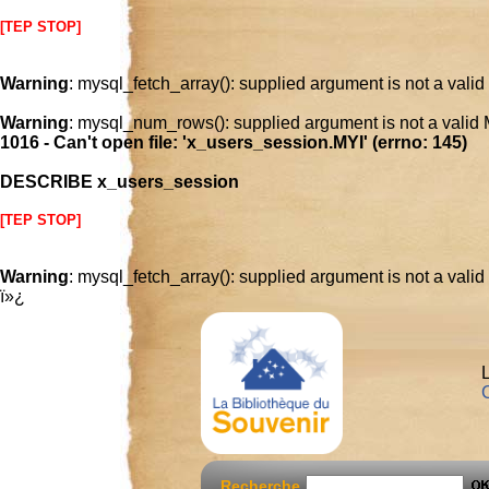
[TEP STOP]
Warning
: mysql_fetch_array(): supplied argument is not a vali
Warning
: mysql_num_rows(): supplied argument is not a valid
1016 - Can't open file: 'x_users_session.MYI' (errno: 145)
DESCRIBE x_users_session
[TEP STOP]
Warning
: mysql_fetch_array(): supplied argument is not a vali
ï»¿
L
C
Recherche