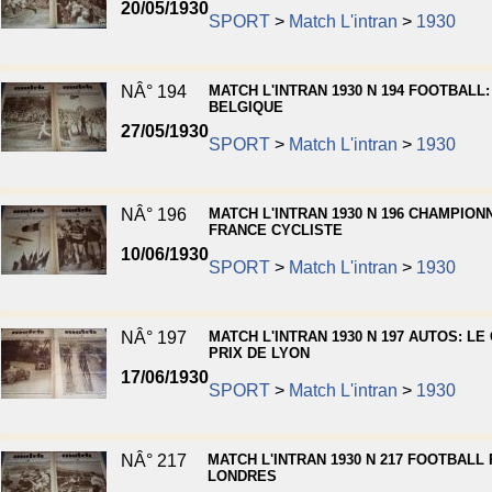
20/05/1930
SPORT
>
Match L'intran
>
1930
NÂ° 194
MATCH L'INTRAN 1930 N 194 FOOTBALL:
BELGIQUE
27/05/1930
SPORT
>
Match L'intran
>
1930
NÂ° 196
MATCH L'INTRAN 1930 N 196 CHAMPION
FRANCE CYCLISTE
10/06/1930
SPORT
>
Match L'intran
>
1930
NÂ° 197
MATCH L'INTRAN 1930 N 197 AUTOS: LE
PRIX DE LYON
17/06/1930
SPORT
>
Match L'intran
>
1930
NÂ° 217
MATCH L'INTRAN 1930 N 217 FOOTBALL 
LONDRES