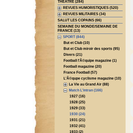
THEATRE (284)
REVUES HUMORISTIQUES (520)
REVUES MILITAIRES (34)
SALUT LES COPAINS (66)
SEMAINE DU MONDE/SEMAINE DE
FRANCE (13)
SPORT (844)
But et Club (10)
But et Club miroir des sports (95)
Divers (21)
Football l'Ã©quipe magazine (1)
Football magazine (20)
France Football (57)
L'Ã©qupe cyclisme magazine (10)
La Vie au Grand Air (88)
Match L'intran (166)
1927 (16)
1928 (25)
1929 (33)
1930 (24)
1931 (21)
1932 (41)
1933 (2)