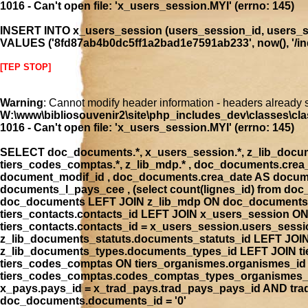
1016 - Can't open file: 'x_users_session.MYI' (errno: 145)
INSERT INTO x_users_session (users_session_id, users_se
VALUES ('8fd87ab4b0dc5ff1a2bad1e7591ab233', now(), '/inde
[TEP STOP]
Warning
: Cannot modify header information - headers already 
W:\www\bibliosouvenir2\site\php_includes_dev\classes\cla
1016 - Can't open file: 'x_users_session.MYI' (errno: 145)
SELECT doc_documents.*, x_users_session.*, z_lib_document
tiers_codes_comptas.*, z_lib_mdp.* , doc_documents.cre
document_modif_id , doc_documents.crea_date AS docume
documents_l_pays_cee , (select count(lignes_id) from 
doc_documents LEFT JOIN z_lib_mdp ON doc_documents.
tiers_contacts.contacts_id LEFT JOIN x_users_session 
tiers_contacts.contacts_id = x_users_session.users_ses
z_lib_documents_statuts.documents_statuts_id LEFT JO
z_lib_documents_types.documents_types_id LEFT JOIN tie
tiers_codes_comptas ON tiers_organismes.organismes_i
tiers_codes_comptas.codes_comptas_types_organismes_id
x_pays.pays_id = x_trad_pays.trad_pays_pays_id AND t
doc_documents.documents_id = '0'