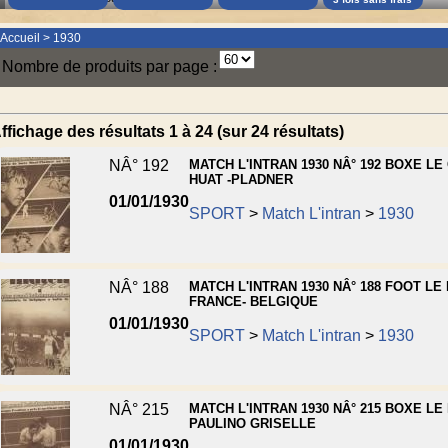
Accueil
>
1930
Nombre de produits par page :
ffichage des résultats 1 à 24 (sur 24 résultats)
NÂ° 192
MATCH L'INTRAN 1930 NÂ° 192 BOXE L
HUAT -PLADNER
01/01/1930
SPORT
>
Match L'intran
>
1930
NÂ° 188
MATCH L'INTRAN 1930 NÂ° 188 FOOT LE
FRANCE- BELGIQUE
01/01/1930
SPORT
>
Match L'intran
>
1930
NÂ° 215
MATCH L'INTRAN 1930 NÂ° 215 BOXE LE
PAULINO GRISELLE
01/01/1930