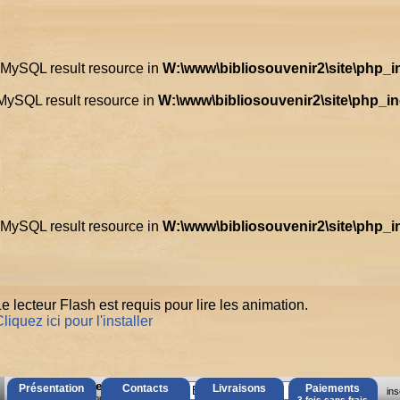
d MySQL result resource in
W:\www\bibliosouvenir2\site\php_
 MySQL result resource in
W:\www\bibliosouvenir2\site\php_i
d MySQL result resource in
W:\www\bibliosouvenir2\site\php_
e lecteur Flash est requis pour lire les animation.
liquez ici pour l'installer
AccÃ¨s Client
Présentation
Contacts
Livraisons
Paiements
ins
Mot de passe oubliÃ© ?
3 fois sans frais