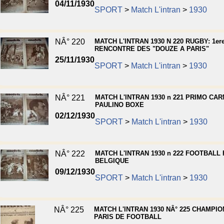
04/11/1930
SPORT
>
Match L'intran
>
1930
NÂ° 220
MATCH L'INTRAN 1930 N 220 RUGBY: 1er
RENCONTRE DES "DOUZE A PARIS"
25/11/1930
SPORT
>
Match L'intran
>
1930
NÂ° 221
MATCH L'INTRAN 1930 n 221 PRIMO CAR
PAULINO BOXE
02/12/1930
SPORT
>
Match L'intran
>
1930
NÂ° 222
MATCH L'INTRAN 1930 n 222 FOOTBALL
BELGIQUE
09/12/1930
SPORT
>
Match L'intran
>
1930
NÂ° 225
MATCH L'INTRAN 1930 NÂ° 225 CHAMPI
PARIS DE FOOTBALL