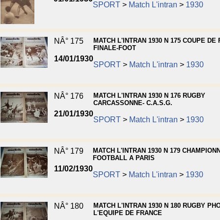
SPORT
>
Match L'intran
>
1930
NÂ° 175
MATCH L'INTRAN 1930 N 175 COUPE DE
FINALE-FOOT
14/01/1930
SPORT
>
Match L'intran
>
1930
NÂ° 176
MATCH L'INTRAN 1930 N 176 RUGBY
CARCASSONNE- C.A.S.G.
21/01/1930
SPORT
>
Match L'intran
>
1930
NÂ° 179
MATCH L'INTRAN 1930 N 179 CHAMPION
FOOTBALL A PARIS
11/02/1930
SPORT
>
Match L'intran
>
1930
NÂ° 180
MATCH L'INTRAN 1930 N 180 RUGBY PH
L'EQUIPE DE FRANCE